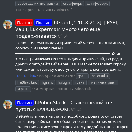
работадаминистрации
стаффворк
хстаффворк
Категория:
Плагины / Minecraft
hGrant [1.16.X-26.X] | PAPI,
Платно
Плагин
Vault, Luckperms и много чего ещё
поддерживается
v1.4
hGrant Система выдачи привилегий через GUI с лимитами,
cooldown и PlaceholderAPI
━━━━━━━━━━━━━━━━━━━━━━━━━━━━━━━━━━━━━━━━ hGrant —
это настраиваемая система выдачи привилегий, наград и
других grant-действий через GUI. Плагин позволяет игроку
или администратору с доступом открыть меню выдачи...
He3HaukaX
Ресурс
8 Фев 2026
grant
he3hauka
he3haukax
hgrant
hplugin
грант
плагиннагрант
Категория:
Плагины / Minecraft
хгрант
hPotionStack | Стакер зелий, не
Плагин
путать с БАФОВАРОМ!
v1.2
В 99.9% плагинов на стакер подобного рода присутствует
баг: стакер работает в любом типе инвентаря, т.е. ломает
полностью логику зельеварок и тому подобных инвентарей