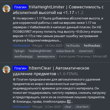
hViaHeightLimiter | Совместимость с
Плагин
абсолютной высотой на <1.17
v1.2
⚙️ На версиях с 1.17 была добавлена абсолютная высота, и
для корректной работы с ней на версиях ниже 1.17 на
серверах с ViaBackwards я написал данный плагин. Он НЕ
ПОЗВОЛЯЕТ игроку попасть под высоту <0 (Если у игрока
версия <1.17) и тем самым решает ошибку застревания
игрока в бедроке/невидимых...
He3HaukaX
Ресурс
14 Сен 2025
he3hauka
he3haukax
hplugin
hviaheightlimiter
viabackwards
viaversion
Категория:
Плагины / Minecraft
виабаквардс
виаверсион
hItemClear | Автоматическое
Плагин
удаление предметов
v1.6-FINAL
⚙️ Плагин предназначен для автоматического удаления
предметов из мира с возможностью настройки
индивидуального времени для каждого материала. Он
помогает поддерживать чистоту сервера, снижать нагрузку
и предотвращать лаги из-за скопления лишних предметов.
♻️ Команды, права, плейсхолдеры: 1️⃣...
He3HaukaX
Ресурс
2 Сен 2025
clear
clearitem