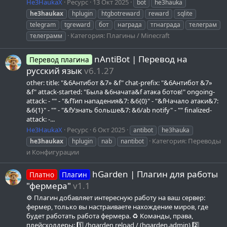
He3HaukaX
Ресурс
13 Окт 2025
bot
he3hauka
he3haukax
hplugin
htgbotreward
reward
sqlite
telegram
tgreward
бот
награда
тгнаграда
телеграм
Категория:
Плагины / Minecraft
телеграмм
nAntiBot | Перевод на
Перевод плагина
русский язык
v6.1.27
other: title: "&6Антибот &7» &f" chat-prefix: "&6Антибот &7»
&f" attack-started: "Была &6начата&f атака ботов!" ongoing-
attack: - "" - "&fТип нападения&7: &6{0}" - "&fНачало атаки&7:
&6{1}" - "" - "&fУзнать больше&7: &6/ab notify" - "" finalized-
attack: -...
He3HaukaX
Ресурс
6 Окт 2025
antibot
he3hauka
Категория:
Переводы
he3haukax
hplugin
nab
nantibot
и Конфигурации
hGarden | Плагин для работы
Платно
Плагин
"фермера"
v1.1
⚙️ Плагин добавляет интересную работу на ваш сервер:
фермер, только вы настраиваете нахождение миров, где
будет работать работа фермера. ♻️ Команды, права,
плейсхолдеры: 1️⃣ /hgarden reload / (hgarden.admin) 2️⃣