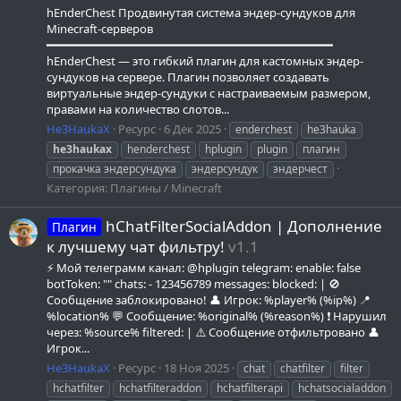
hEnderChest Продвинутая система эндер-сундуков для
Minecraft-серверов
━━━━━━━━━━━━━━━━━━━━━━━━━━━━━━━━━━━━━━━━
hEnderChest — это гибкий плагин для кастомных эндер-
сундуков на сервере. Плагин позволяет создавать
виртуальные эндер-сундуки с настраиваемым размером,
правами на количество слотов...
He3HaukaX
Ресурс
6 Дек 2025
enderchest
he3hauka
he3haukax
henderchest
hplugin
plugin
плагин
прокачка эндерсундука
эндерсундук
эндерчест
Категория:
Плагины / Minecraft
hChatFilterSocialAddon | Дополнение
Плагин
к лучшему чат фильтру!
v1.1
⚡ Мой телеграмм канал: @hplugin telegram: enable: false
botToken: "" chats: - 123456789 messages: blocked: | 🚫
Сообщение заблокировано! 👤 Игрок: %player% (%ip%) 📍
%location% 💬 Сообщение: %original% (%reason%) ❗ Нарушил
через: %source% filtered: | ⚠️ Сообщение отфильтровано 👤
Игрок...
He3HaukaX
Ресурс
18 Ноя 2025
chat
chatfilter
filter
hchatfilter
hchatfilteraddon
hchatfilterapi
hchatsocialaddon