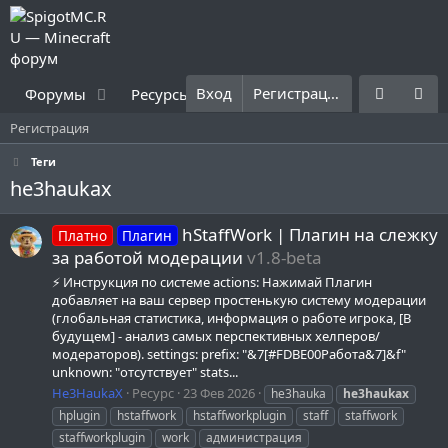
Вход
Регистрация
Форумы
Ресурсы
Что нового?
Правила
Регистрация
Теги
he3haukax
hStaffWork | Плагин на слежку
Платно
Плагин
за работой модерации
v1.8-beta
⚡ Инструкция по системе actions: Нажимай Плагин
добавляет на ваш сервер простенькую систему модерации
(глобальная статистика, информация о работе игрока, [В
будущем] - анализ самых перспективных хелперов/
модераторов). settings: prefix: "&7[#FDBE00Работа&7]&f"
unknown: "отсутствует" stats...
He3HaukaX
Ресурс
23 Фев 2026
he3hauka
he3haukax
hplugin
hstaffwork
hstaffworkplugin
staff
staffwork
staffworkplugin
work
администрация