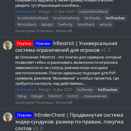
увидеть тут (Реализация кнокбека...
He3HaukaX
Ресурс
21 Дек 2025
customknockback
hcustomknockback
hcustomvelocity
he3hauka
he3haukax
hknockback
hplugin
hvelocity
knockback
velocity
Категория:
Плагины / Minecraft
hRestrict | Универсальная
Платно
Плагин
система ограничений для игроков
v1.5
📖 Описание: hRestrict - это плагин для серверов, который
позволяет гибко ограничивать возможности игроков в
зависимости от их статуса, режима игры или даже
местоположения. Плагин идеально подходит для PvP-
серверов, режимов "Выживание" и любых проектов, где
требуется контроль над действиями...
He3HaukaX
Ресурс
6 Дек 2025
he3hauka
he3haukax
hplug
hplugin
hrestrict
restrict
ограничения
Категория:
Плагины / Minecraft
hEnderChest | Продвинутая система
Плагин
эндер-сундуков: размер по правам, покупка
слотов
v2.3