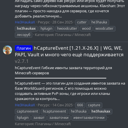
ли падать само дерево как ресурс или игрок будет получать
награду через гибконастраиваемые акшионы. Klavshan: Этот
плагин — просто находка для серверов, где хочется
добавить реалистичную...
He3HaukaX
Ресурс
28 Сен 2025
cutter
he3hauka
he3haukax
hplugin
hwoodcutter
wood
woodcutter
Категория:
Плагины / Minecraft
лесоруб
hCaptureEvent [1.21.X-26.X] | WG, WE,
Плагин
PAPI, Vault и много чего ещё поддерживается
v2.7.1
hCaptureEvent Гибкие ивенты захвата территорий для
Minecraft-серверов
━━━━━━━━━━━━━━━━━━━━━━━━━━━━━━━━━━━━━━━━
hCaptureEvent — это плагин для создания ивентов захвата на
базе WorldGuard-регионов. С его помощью можно
создавать активные PvP-зоны, где игроки или кланы
сражаются за контроль...
He3HaukaX
Ресурс
14 Сен 2025
666
capture
captureevent
hcaptureevent
he3hauka
he3haukax
hplugin
захват
захваточки
ивентзахватточки
Категория:
Плагины / Minecraft