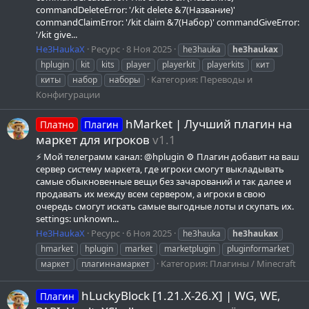
commandDeleteError: '/kit delete &7(Название)'
commandClaimError: '/kit claim &7(Набор)' commandGiveError:
'/kit give...
He3HaukaX
Ресурс
8 Ноя 2025
he3hauka
he3haukax
hplugin
kit
kits
player
playerkit
playerkits
кит
Категория:
Переводы и
киты
набор
наборы
Конфигурации
hMarket | Лучший плагин на
Платно
Плагин
маркет для игроков
v1.1
⚡ Мой телеграмм канал: @hplugin ⚙️ Плагин добавит на ваш
сервер систему маркета, где игроки смогут выкладывать
самые обыкновенные вещи без зачарований и так далее и
продавать их между всем сервером, а игроки в свою
очередь смогут искать самые выгодные лоты и скупать их.
settings: unknown...
He3HaukaX
Ресурс
6 Ноя 2025
he3hauka
he3haukax
hmarket
hplugin
market
marketplugin
pluginformarket
Категория:
Плагины / Minecraft
маркет
плагиннамаркет
hLuckyBlock [1.21.X-26.X] | WG, WE,
Плагин