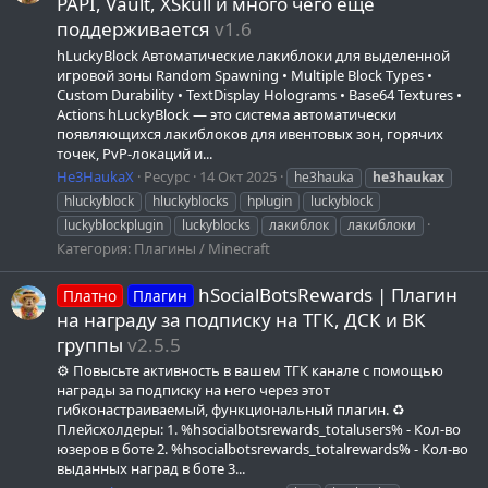
PAPI, Vault, XSkull и много чего ещё
поддерживается
v1.6
hLuckyBlock Автоматические лакиблоки для выделенной
игровой зоны Random Spawning • Multiple Block Types •
Custom Durability • TextDisplay Holograms • Base64 Textures •
Actions hLuckyBlock — это система автоматически
появляющихся лакиблоков для ивентовых зон, горячих
точек, PvP-локаций и...
He3HaukaX
Ресурс
14 Окт 2025
he3hauka
he3haukax
hluckyblock
hluckyblocks
hplugin
luckyblock
luckyblockplugin
luckyblocks
лакиблок
лакиблоки
Категория:
Плагины / Minecraft
hSocialBotsRewards | Плагин
Платно
Плагин
на награду за подписку на ТГК, ДСК и ВК
группы
v2.5.5
⚙️ Повысьте активность в вашем ТГК канале с помощью
награды за подписку на него через этот
гибконастраиваемый, функциональный плагин. ♻️
Плейсхолдеры: 1. %hsocialbotsrewards_totalusers% - Кол-во
юзеров в боте 2. %hsocialbotsrewards_totalrewards% - Кол-во
выданных наград в боте 3...