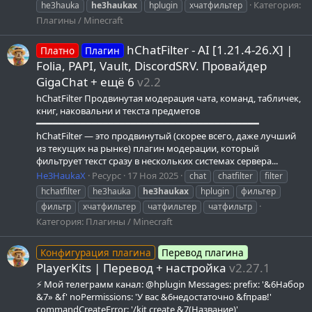
Категория:
he3hauka
he3haukax
hplugin
хчатфильтер
Плагины / Minecraft
hChatFilter - AI [1.21.4-26.X] |
Платно
Плагин
Folia, PAPI, Vault, DiscordSRV. Провайдер
GigaChat + ещё 6
v2.2
hChatFilter Продвинутая модерация чата, команд, табличек,
книг, наковальни и текста предметов
━━━━━━━━━━━━━━━━━━━━━━━━━━━━━━━━━━━━━━━━
hChatFilter — это продвинутый (скорее всего, даже лучший
из текущих на рынке) плагин модерации, который
фильтрует текст сразу в нескольких системах сервера...
He3HaukaX
Ресурс
17 Ноя 2025
chat
chatfilter
filter
hchatfilter
he3hauka
he3haukax
hplugin
фильтер
фильтр
хчатфильтер
чатфильтер
чатфильтр
Категория:
Плагины / Minecraft
Конфигурация плагина
Перевод плагина
PlayerKits | Перевод + настройка
v2.27.1
⚡ Мой телеграмм канал: @hplugin Messages: prefix: '&6Набор
&7» &f' noPermissions: 'У вас &6недостаточно &fправ!'
commandCreateError: '/kit create &7(Название)'