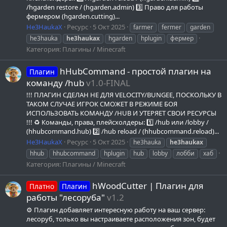
/hgarden restore / (hgarden.admin) 3️⃣ Право для работы
фермером (hgarden.cutting)...
He3HaukaX
Ресурс
5 Окт 2025
farmer
fermer
garden
he3hauka
he3haukax
hgarden
hplugin
фермер
Категория:
Плагины / Minecraft
hHubCommand - простой плагин на
Плагин
команду /hub
v1.0-FINAL
!!! ПЛАГИН СДЕЛАН НЕ ДЛЯ VELOCITY/BUNGEE, ПОСКОЛЬКУ В
ТАКОМ СЛУЧАЕ ИГРОК СМОЖЕТ В РЕЖИМЕ БОЯ
ИСПОЛЬЗОВАТЬ КОМАНДУ /HUB И УТЕРЯЕТ СВОИ РЕСУРСЫ
!!! ♻️ Команды, права, плейсхолдеры: 1️⃣ /hub или /lobby /
(hhubcommand.hub) 2️⃣ /hub reload / (hhubcommand.reload)...
He3HaukaX
Ресурс
5 Окт 2025
he3hauka
he3haukax
hhub
hhubcommand
hplugin
hub
lobby
лобби
хаб
Категория:
Плагины / Minecraft
hWoodCutter | Плагин для
Платно
Плагин
работы "лесоруба"
v1.2
⚙️ Плагин добавляет интересную работу на ваш сервер:
лесоруб, только вы настраиваете расположения зон, будет