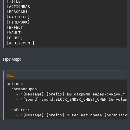
[TITLE]

[ACTIONBAR]

[BOSSBAR]

[PARTICLE]

[FIREWORK]

[EFFECT]

[VAULT]

[CLOSE]

[ACHIVEMENT]
Пример:
Код:
actions:

  commandOpen:

    - "[Message] {prefix} Вы открыли эндер-сундук."

    - "[Sound] sound:BLOCK_ENDER_CHEST_OPEN && volume
  noPerms:

    - "[Message] {prefix} У вас нет права {permission