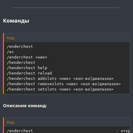
━━━━━━━━━━━━━━━━━━━━━━━━━━━━━━━━━━━━━━━━
Команды
Код:
/enderchest

/ec

/enderchest <ник>

/henderchest

/henderchest help

/henderchest reload

/henderchest addslots <ник> <кол-во|диапазон>

/henderchest removeslots <ник> <кол-во|диапазон>

/henderchest setslots <ник> <кол-во|диапазон>
Описание команд:
Код:
/enderchest                                   - откры