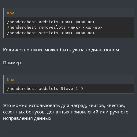
Код:
/henderchest addslots <ник> <кол-во>

/henderchest removeslots <ник> <кол-во>

/henderchest setslots <ник> <кол-во>
Количество также может быть указано диапазоном.
Пример:
Код:
/henderchest addslots Steve 1-9
Это можно использовать для наград, кейсов, квестов,
сезонных бонусов, донатных привилегий или ручного
исправления данных.
──────────────────────────────────────