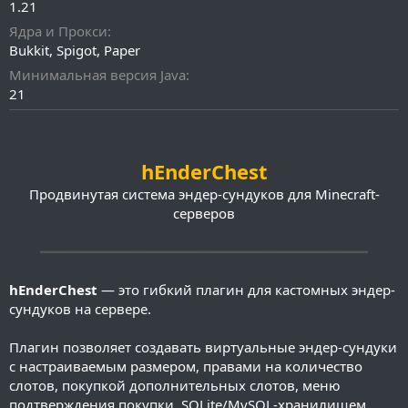
а
1.21
н
Ядра и Прокси
и
Bukkit
Spigot
я
Paper
Минимальная версия Java
21
hEnderChest
Продвинутая система эндер-сундуков для Minecraft-
серверов
━━━━━━━━━━━━━━━━━━━━━━━━━━━━━━━━━━━━━━━━
hEnderChest
— это гибкий плагин для кастомных эндер-
сундуков на сервере.
Плагин позволяет создавать виртуальные эндер-сундуки
с настраиваемым размером, правами на количество
слотов, покупкой дополнительных слотов, меню
подтверждения покупки, SQLite/MySQL-хранилищем,