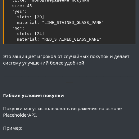
  title: "&0Подтверждение покупки"

  size: 45

  "yes":

    slots: [20]

    material: "LIME_STAINED_GLASS_PANE"

  "no":

    slots: [24]

    material: "RED_STAINED_GLASS_PANE"
Это защищает игроков от случайных покупок и делает
систему улучшений более удобной.
──────────────────────────────────────
──
Гибкие условия покупки
Покупки могут использовать выражения на основе
PlaceholderAPI.
Пример: