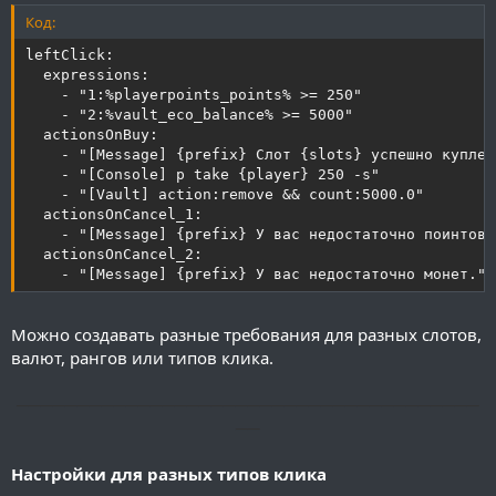
Код:
leftClick:

  expressions:

    - "1:%playerpoints_points% >= 250"

    - "2:%vault_eco_balance% >= 5000"

  actionsOnBuy:

    - "[Message] {prefix} Слот {slots} успешно куплен!
    - "[Console] p take {player} 250 -s"

    - "[Vault] action:remove && count:5000.0"

  actionsOnCancel_1:

    - "[Message] {prefix} У вас недостаточно поинтов."
  actionsOnCancel_2:

    - "[Message] {prefix} У вас недостаточно монет."
Можно создавать разные требования для разных слотов,
валют, рангов или типов клика.
──────────────────────────────────────
──
Настройки для разных типов клика