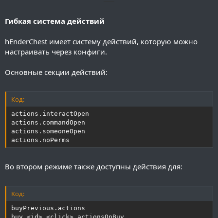
──
Гибкая система действий
hEnderChest имеет систему действий, которую можно
настраивать через конфиги.
Основные секции действий:
Код:
actions.interactOpen

actions.commandOpen

actions.someoneOpen

actions.noPerms
Во втором режиме также доступны действия для:
Код:
buyPrevious.actions

buy.<id>.<click>.actionsOnBuy
