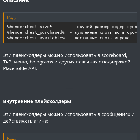
Описание:
Код:
%henderchest_size%       - текущий размер эндер-сунду
%henderchest_purchased%  - купленные слоты во втором р
%henderchest_available%  - доступные слоты игрока
Эти плейсхолдеры можно использовать в scoreboard,
TAB, меню, holograms и других плагинах с поддержкой
PlaceholderAPI.
──────────────────────────────────────
──
Внутренние плейсхолдеры
Эти плейсхолдеры можно использовать в сообщениях и
действиях плагина:
Код: