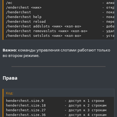
/ec                                           - алиас
/enderchest <ник>                             - откры
/henderchest                                  - показ
/henderchest help                             - показ
/henderchest reload                           - перез
/henderchest addslots <ник> <кол-во>          - добав
/henderchest removeslots <ник> <кол-во>       - удали
/henderchest setslots <ник> <кол-во>          - устан
Важно:
команды управления слотами работают только
во втором режиме.
━━━━━━━━━━━━━━━━━━━━━━━━━━━━━━━━━━━━━━━━
Права
Код:
henderchest.size.9          - доступ к 1 строке

henderchest.size.18         - доступ к 2 строкам

henderchest.size.27         - доступ к 3 строкам

henderchest.size.36         - доступ к 4 строкам
