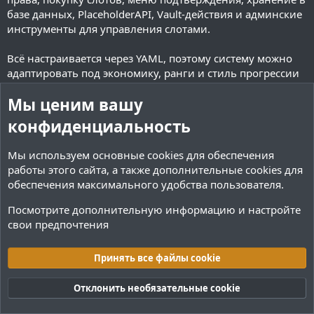
базе данных, PlaceholderAPI, Vault-действия и админские
инструменты для управления слотами.
Всё настраивается через YAML, поэтому систему можно
адаптировать под экономику, ранги и стиль прогрессии
вашего сервера.
Мы ценим вашу
Зависимости
конфиденциальность
Vault, PlaceholderAPI (Опционально)
Команды и права
Мы используем основные
cookies
для обеспечения
Команда
Право
Описание
работы этого сайта, а также дополнительные cookies для
обеспечения максимального удобства пользователя.
Увеличение
размера
Посмотрите дополнительную информацию и настройте
эндерсундука
henderchest.size.
свои предпочтения
Отсутствует
для
<9/18/27/36/45/54>
определённого
Принять все файлы cookie
mode в
конфиге
Отклонить необязательные cookie
Доступ к
открытию