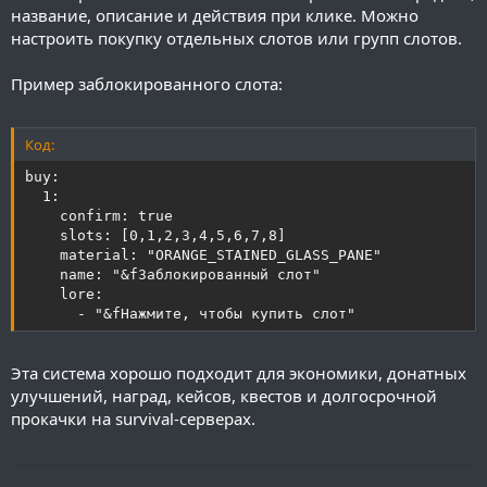
название, описание и действия при клике. Можно
настроить покупку отдельных слотов или групп слотов.
Пример заблокированного слота:
Код:
buy:

  1:

    confirm: true

    slots: [0,1,2,3,4,5,6,7,8]

    material: "ORANGE_STAINED_GLASS_PANE"

    name: "&fЗаблокированный слот"

    lore:

      - "&fНажмите, чтобы купить слот"
Эта система хорошо подходит для экономики, донатных
улучшений, наград, кейсов, квестов и долгосрочной
прокачки на survival-серверах.
──────────────────────────────────────