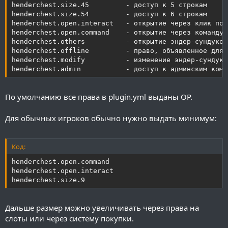
henderchest.size.45         - доступ к 5 строкам

henderchest.size.54         - доступ к 6 строкам

henderchest.open.interact   - открытие через клик по 
henderchest.open.command    - открытие через команду

henderchest.others          - открытие эндер-сундуков
henderchest.offline         - право, объявленное для 
henderchest.modify          - изменение эндер-сундуко
henderchest.admin           - доступ к админским кома
По умолчанию все права в plugin.yml выданы OP.
Для обычных игроков обычно нужно выдать минимум:
Код:
henderchest.open.command

henderchest.open.interact

henderchest.size.9
Дальше размер можно увеличивать через права на
слоты или через систему покупки.