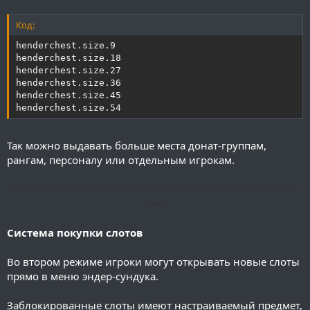
Код:
henderchest.size.9

henderchest.size.18

henderchest.size.27

henderchest.size.36

henderchest.size.45

henderchest.size.54
Так можно выдавать больше места донат-группам,
рангам, персоналу или отдельным игрокам.
──────────────────────────────────────
──
Система покупки слотов
Во втором режиме игроки могут открывать новые слоты
прямо в меню эндер-сундука.
Заблокированные слоты имеют настраиваемый предмет,