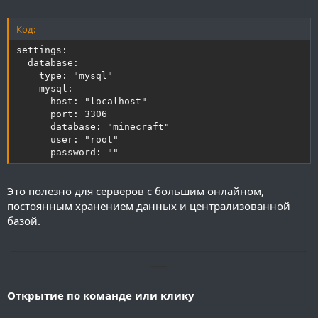
Код:
settings:

  database:

    type: "mysql"

    mysql:

      host: "localhost"

      port: 3306

      database: "minecraft"

      user: "root"

      password: ""
Это полезно для серверов с большим онлайном,
постоянным хранением данных и централизованной
базой.
──────────────────────────────────────
──
Открытие по команде или клику