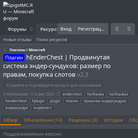
Вход
Регистрация
Форумы
Ресурсы
Что нового?
Правила
Новые отзывы
Поиск ресурсов
Плагины / Minecraft
hEnderChest | Продвинутая
Плагин
система эндер-сундуков: размер по
правам, покупка слотов
v2.3
Создайте и подтвердите аккаунт для скачивания
А
Д
Т
He3HaukaX
6 Дек 2025
enderchest
he3hauka
he3haukax
в
а
е
henderchest
hplugin
plugin
плагин
прокачка эндерсундука
т
т
г
эндерсундук
эндерчест
о
а
и
р
с
Обзор
Обновления (14)
Рецензии (3)
История
Обс
о
з
д
Поддерживаемые версии