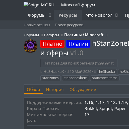
Форумы
Ресурсы
Что нового?
П
Новые отзывы
Поиск ресурсов
Форумы
Ресурсы
Плагины / Minecraft
hStanZone
Платно
Плагин
и сферы
v1.0
Нет прав для приобретения ("299.99" ₽)
А
Д
Т
He3HaukaX
10 Май 2026
he3hauka
he3h
в
а
е
stanzones
stanzonesitem
stanzonesitems
т
т
г
о
а
и
Обзор
История
Обсуждение
р
с
о
Поддерживаемые версии
1.16
1.17
1.18
1.19
з
д
Ядра и Прокси
Bukkit
Spigot
Paper
а
Минимальная версия
17
н
Java
и
я