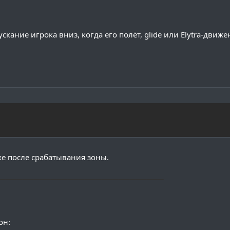
ание игрока вниз, когда его полёт, glide или Elytra-движе
хе после срабатывания зоны.
─────────────────────────────
он: