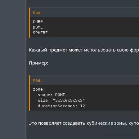
Код:
CUBE

DOME

SPHERE
Каждый предмет может использовать свою фор
Пример:
Код:
zone:

  shape: DOME

  size: "5x5x0x5x5x5"

  durationSeconds: 12
Это позволяет создавать кубические зоны, куп
───────────