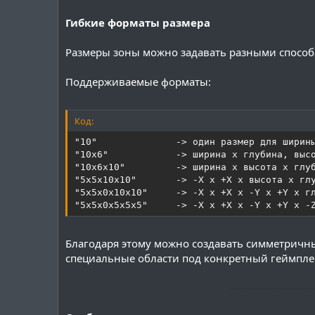
Гибкие форматы размера
Размеры зоны можно задавать разными способ
Поддерживаемые форматы:
Код:
"10"              -> один размер для ширины
"10x6"            -> ширина x глубина, высо
"10x6x10"         -> ширина x высота x глуб
"5x5x10x10"       -> -X x +X x высота x глу
"5x5x0x10x10"     -> -X x +X x -Y x +Y x гл
"5x5x0x5x5x5"     -> -X x +X x -Y x +Y x -
Благодаря этому можно создавать симметричны
специальные области под конкретный геймпле
───────────