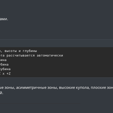
ами.
, высоты и глубины

та рассчитывается автоматически

ина

бина

убина

Z x +Z
е зоны, асимметричные зоны, высокие купола, плоские зо
й.
─────────────────────────────