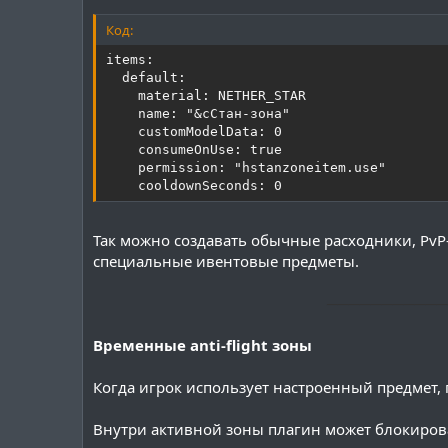
Код:
items:

  default:

    material: NETHER_STAR

    name: "&cСтан-зона"

    customModelData: 0

    consumeOnUse: true

    permission: "hstanzoneitem.use"

    cooldownSeconds: 0
Так можно создавать обычные расходники, PvP
специальные ивентовые предметы.
───────────
Временные anti-flight зоны
Когда игрок использует настроенный предмет, 
Внутри активной зоны плагин может блокиров