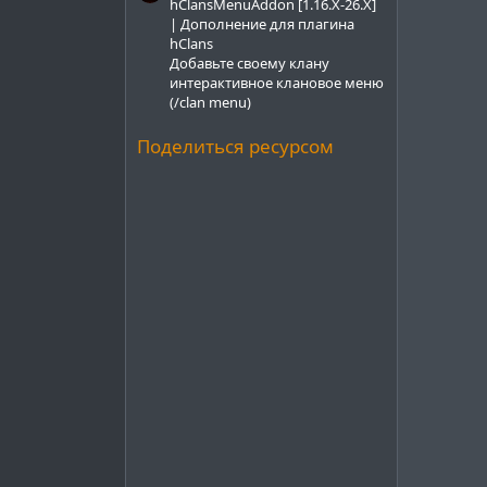
hClansMenuAddon [1.16.X-26.X]
| Дополнение для плагина
hClans
Добавьте своему клану
интерактивное клановое меню
(/clan menu)
Поделиться ресурсом