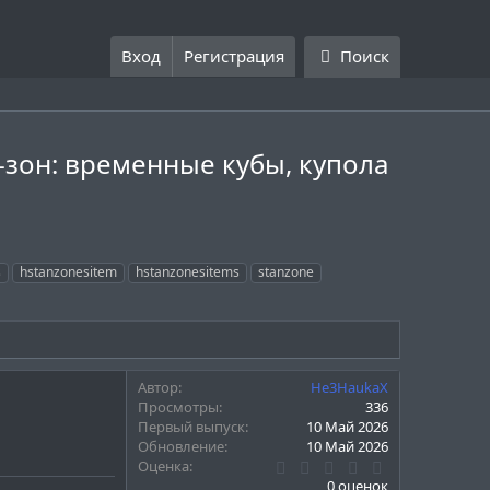
Вход
Регистрация
Поиск
-зон: временные кубы, купола
s
hstanzonesitem
hstanzonesitems
stanzone
Автор
He3HaukaX
Просмотры
336
Первый выпуск
10 Май 2026
Обновление
10 Май 2026
0
Оценка
.
0 оценок