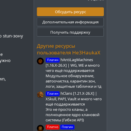
0
0
з
Обсудить ресурс
в
ё
Дополнительная информация
з
д
Получить поддержку
 stun-зону
Другие ресурсы
пользователя He3HaukaX
ие
hAntiLagMachines
нужно
Плагин
[1.16.X-26.X] | WG, WE и много
чего ещё поддерживается
Модульное обнаружение,
wn,
автоочистка, карантин зон,
логи, защитные таблички и тд
hClans [1.21.X-26.X] |
Плагин
XSkull, PAPI, Vault и много чего
ещё поддерживается
Это не просто кланы, а
полноценное ядро клановой
системы (Гибкое API)
Платно
Плагин