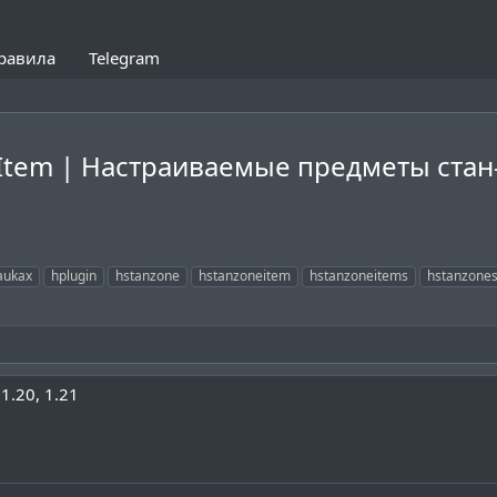
равила
Telegram
Item | Настраиваемые предметы стан
aukax
hplugin
hstanzone
hstanzoneitem
hstanzoneitems
hstanzone
1.20
1.21