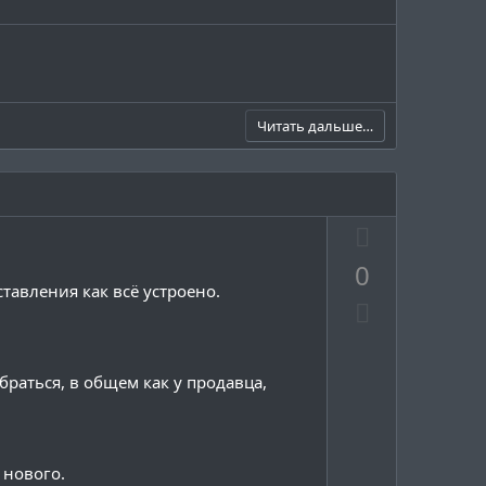
Читать дальше…
П
о
0
з
тавления как всё устроено.
Н
и
е
т
г
и
раться, в общем как у продавца,
а
в
т
н
и
ы
в
й
 нового.