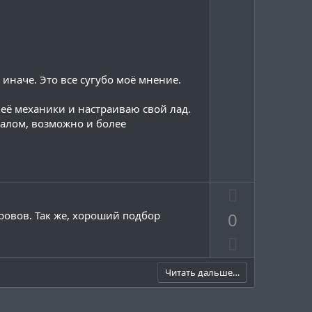
н
г
ы
о
й
л
г
о
о
с
 иначе. Это все сугубо моё мнение.
л
о
 неё механики и настраиваю свой лад.
с
налом, возможно и более
П
о
ровов. Так же, хороший подбор
0
з
Н
и
е
т
г
Читать дальше…
и
а
в
т
н