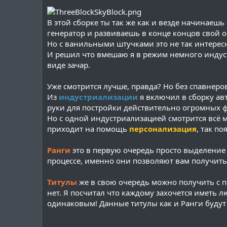
В этой сборке ты так же как и везде начинаеш
генератор и развиваешь в конце концов свой о
Но с ванильными штучками это не так интересн
И решил что вмешаю я в режим немного индус
виде зачар.
Уже смотрится лучше, правда? Но без спавнеро
Из
индустриализации
я включил в сборку ав
руки для постройки действительно огромных ф
Но с одной индустриализацией смотрится всё мр
приходит на помощь
персонализация
, так п
Ранги
это в первую очередь просто выделение 
процессе, именно они позволяют вам получит
Титулы
же в свою очередь можно получить с п
нет. Я посчитал что каждому захочется иметь 
одинаковым! Данные титулы как и Ранги будут в