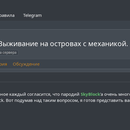
равила
Telegram
- Выживание на островах с механикой.
а сервера
рия
Обсуждение
рное каждый согласится, что пародий
SkyBlock
'a очень мног
k. Вот подумав над таким вопросом, я готов представить в