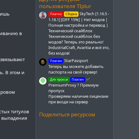
д
пользователя TIplur
оишь
SkyTech [1.16.5 -
Платно
Сборка
1.18.1] [OFF 15%] | Нет модов |
Полная настройка и перевод |
Технический скайблок
живанию в
Технический скайблок без
модов? Теперь это реально!
IndustrialCraft, Avaritia и всё это,
без модов!
азвязывают
StarPassport
Плагин
Теперь вы можете добавить
паспорта на свой сервер!
ь. В этом и
✅
Для прокси
Плагин
PremiumProxy ? Премиум
пропуск
гровом
Проверяем наличие лицензии
при входе на сервер
стых титулов
Поделиться ресурсом
с выпадения