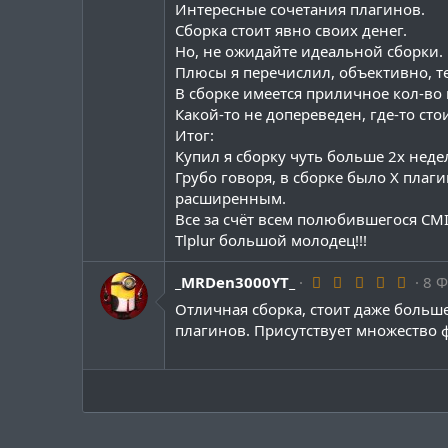
Интересные сочетания плагинов.
Сборка стоит явно своих денег.
Но, не ожидайте идеальной сборки.
Плюсы я перечислил, объективно, т
В сборке имеется приличное кол-во
Какой-то не допереведен, где-то ст
Итог:
Купил я сборку чуть больше 2х недел
Грубо говоря, в сборке было X плаг
расширенным.
Все за счёт всем полюбившегося CMI
Tlplur большой молодец!!!
5
_MRDen3000YT_
8 
.
Отличная сборка, стоит даже больш
0
0
плагинов. Присутствует множество 
з
в
ё
з
д