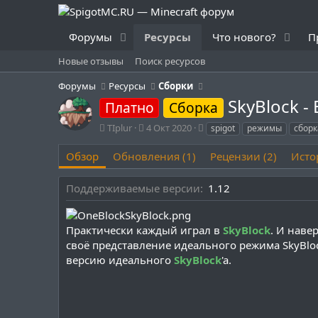
Форумы
Ресурсы
Что нового?
П
Новые отзывы
Поиск ресурсов
Форумы
Ресурсы
Сборки
SkyBlock 
Платно
Сборка
А
Д
Т
TIplur
4 Окт 2020
spigot
режимы
сборк
в
а
е
т
т
г
Обзор
Обновления (1)
Рецензии (2)
Исто
о
а
и
р
с
Поддерживаемые версии
1.12
о
з
д
Практически каждый играл в
а
SkyBlock
. И наве
н
своё представление идеального режима SkyBloc
и
версию идеального
SkyBlock
'a.
я