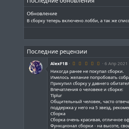
Последние обновления
ц
и
и
Обновление
:
В сборку теперь включено лобби, а так же списо
Последние рецензии
5
AlexF1B
6 Апр 2021
.
Никогда ранее не покупал сборки.
0
0
Имелось желание попробовать собра
з
Прикупил сборку у давнего обитате
в
ё
Впечатления о человеке и сборке:
з
Tlplur
д
Общительный человек, часто отвеча
поддержка у него на 5 звезд, реком
Сборка
Сборка очень красивая, отличное о
Функционал сборки - на высоте, сво