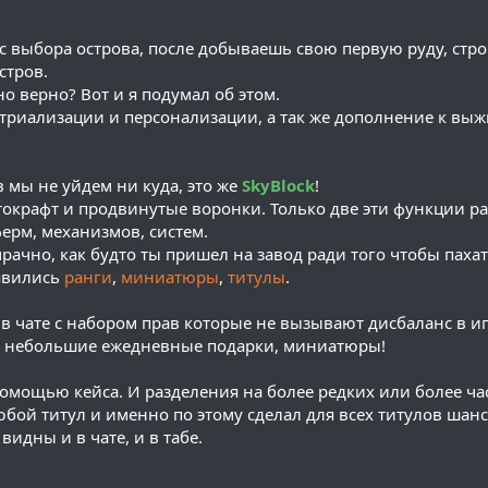
ь с выбора острова, после добываешь свою первую руду, стр
стров.
о верно? Вот и я подумал об этом.
триализации и персонализации, а так же дополнение к вы
в мы не уйдем ни куда, это же
SkyBlock
!
токрафт и продвинутые воронки. Только две эти функции р
ерм, механизмов, систем.
ачно, как будто ты пришел на завод ради того чтобы пахат
оявились
ранги
,
миниатюры
,
титулы
.
в чате с набором прав которые не вызывают дисбаланс в и
ь небольшие ежедневные подарки, миниатюры!
омощью кейса. И разделения на более редких или более ча
любой титул и именно по этому сделал для всех титулов шан
идны и в чате, и в табе.