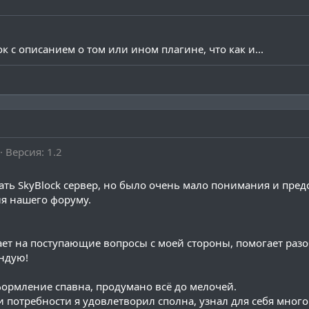
к с описанием о том или ином плагине, что как и...
Версия: 1.2
ть SkyBlock сервер, но было очень мало понимания и предс
ля нашего форуму.
ет на поступающие вопросы с моей стороны, помогает разоб
ендую!
формление спавна, продумано всё до мелочей.
и потребности я удовлетворил сполна, узнал для себя много