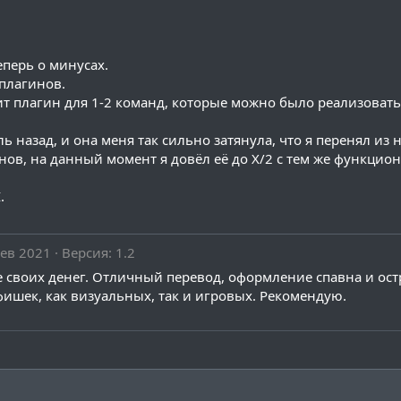
еперь о минусах.
 плагинов.
оит плагин для 1-2 команд, которые можно было реализовать
ь назад, и она меня так сильно затянула, что я перенял из
инов, на данный момент я довёл её до X/2 с тем же функцио
.
Фев 2021
Версия: 1.2
е своих денег. Отличный перевод, оформление спавна и ост
фишек, как визуальных, так и игровых. Рекомендую.