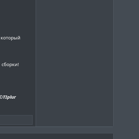
а который
 сборки!
©TIplur