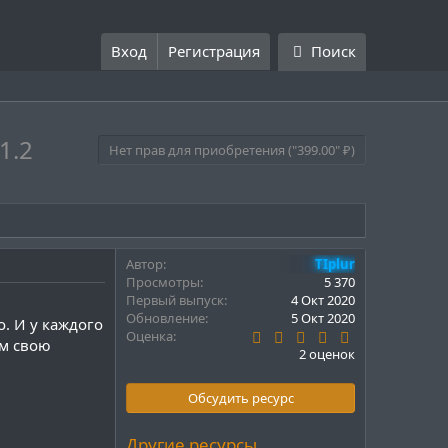
Вход
Регистрация
Поиск
1.2
Нет прав для приобретения ("399.00" ₽)
Автор
TIplur
Просмотры
5 370
Первый выпуск
4 Окт 2020
Обновление
5 Окт 2020
о. И у каждого
5
Оценка
ам свою
.
2 оценок
0
0
з
Обсудить ресурс
в
ё
з
Другие ресурсы