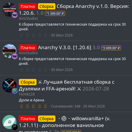
5
Сборка Anarchy v.1.0. Версия:
7
Платно
Сборка
з
1.20.6.
1.0
"1 399.00" ₽
в
ё
AinsStudios
з
К сборке предоставляется техническая поддержка на срок 30
д
дней.
0
30 Июл 2026
.
0
Anarchy V.3.0. [1.20.6]
3.0
0
Платно
"2 699.00" ₽
з
AinsStudios
в
К сборке предоставляется техническая поддержка на срок 30
ё
з
дней.
д
0
30 Июл 2026
.
0
⚔️ Лучшая бесплатная сборка с
0
Сборка
з
Дуэлями и FFA-ареной! ⚔️
2026-07-28
в
ё
Tomik228
з
Дуэли и Арена
д
5
Скачивания
348
28 Июл 2026
.
0
・🏐・willowvanilla+ (v.
0
Платно
Сборка
з
1.21.11) - дополненное ванильное
в
ё
выживание
5.2b