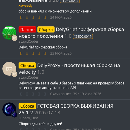
"1 749.00" ₽
з
xsweetly
д
сборка ванили с множеством дополнений
5
24 Июл 2026
.
0
DelyGrief гриферская сборка
0
Платно
Сборка
з
нового поколения
1.0
"2 500.00" ₽
в
ё
StupidCoder
з
DelyGrief гриферская сборка
д
5
23 Июл 2026
.
0
DelyProxy - простенькая сборка на
0
Сборка
з
velocity
1.0
в
ё
StupidCoder
з
DelyProxy имеет в себе 3 базовых плагина: на проверку ботов,
д
регестрацию аккаунта и limboAPI
0
Скачивания
39
19 Июл 2026
.
0
ГОТОВАЯ СБОРКА ВЫЖИВАНИЯ
0
Сборка
з
26.1.2
2026-07-18
в
ё
Lunacy_Dev
з
Сборка для тебя и друзей
д
0
Скачивания
35
18 Июл 2026