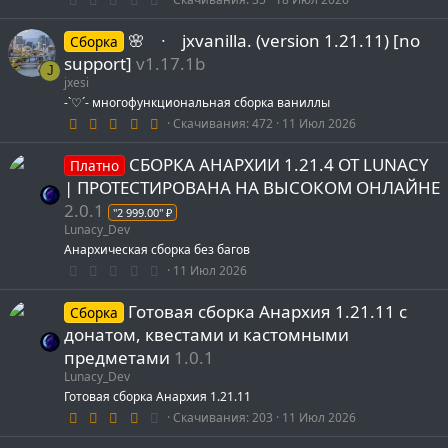
.
0
🌸⠀ ∙⠀ jxvanilla. (version 1.21.11) [no
0
Сборка
з
support]
v1.17.1b
в
J
ё
jxesi
з
-`♡´- многофункциональная сборка ваниллы
д
5
Скачивания
472
11 Июл 2026
.
0
СБОРКА АНАРХИИ 1.21.4 ОТ LUNACY
0
Платно
з
| ПРОТЕСТИРОВАНА НА ВЫСОКОМ ОНЛАЙНЕ
в
ё
2.0.1
"2 999.00" ₽
з
Lunacy_Dev
д
Анархическая сборка без багов
0
11 Июл 2026
.
0
Готовая сборка Анархия 1.21.11 с
0
Сборка
з
донатом, квестами и кастомными
в
ё
предметами
1.0.1
з
Lunacy_Dev
д
Готовая сборка Анархия 1.21.11
4
Скачивания
203
11 Июл 2026
.
0