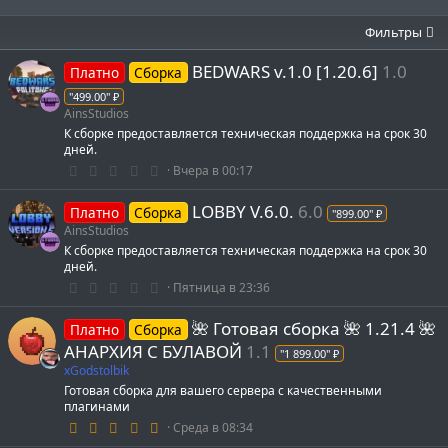
в
ё
Фильтры
з
д
BEDWARS v.1.0 [1.20.6]
1.0
Платно
Сборка
"499.00" ₽
AinsStudios
К сборке предоставляется техническая поддержка на срок 30
дней.
0
Вчера в 00:17
.
0
LOBBY V.6.0.
6.0
0
Платно
Сборка
"899.00" ₽
з
AinsStudios
в
К сборке предоставляется техническая поддержка на срок 30
ё
з
дней.
д
0
Пятница в 23:36
.
0
🌺 Готовая сборка 🌺 1.21.4 🌺
0
Платно
Сборка
з
АНАРХИЯ С БУЛАВОЙ
1.1
"1 899.00" ₽
в
ё
xGodstolbik
з
Готовая сборка для вашего сервера с качественными
д
плагинами
4
Среда в 08:34
.