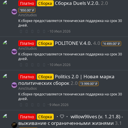
Cборка Duels V.2.0.
2.0
0
Платно
Сборка
з
"850.00" ₽
в
ё
AinsStudios
з
К сборке предоставляется техническая поддержка на срок 30
д
дней.
0
10 Июл 2026
.
0
POLITONE V.4.0.
4.0
0
Платно
Сборка
"4 499.00" ₽
з
AinsStudios
в
К сборке предоставляется техническая поддержка на срок 30
ё
з
дней.
д
0
10 Июл 2026
.
0
Politics 2.0 | Новая марка
0
Платно
Сборка
з
политических сборок
2.0
"3 999.00" ₽
в
ё
AinsStudios
з
К сборке предоставляется техническая поддержка на срок 30
д
дней.
0
9 Июл 2026
.
0
・🤍・ willow9lives (v. 1.21.8) -
0
Платно
Сборка
з
выживание с ограниченными жизнями
3.1
в