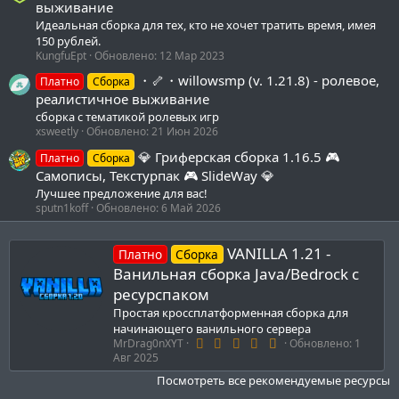
выживание
Идеальная сборка для тех, кто не хочет тратить время, имея
150 рублей.
KungfuEpt
Обновлено:
12 Мар 2023
・🦴・willowsmp (v. 1.21.8) - ролевое,
Платно
Сборка
реалистичное выживание
сборка с тематикой ролевых игр
xsweetly
Обновлено:
21 Июн 2026
💎 Гриферская сборка 1.16.5 🎮
Платно
Сборка
Самописы, Текстурпак 🎮 SlideWay 💎
Лучшее предложение для вас!
sputn1koff
Обновлено:
6 Май 2026
VANILLA 1.21 -
Платно
Сборка
Ванильная сборка Java/Bedrock с
ресурспаком
Простая кроссплатформенная сборка для
начинающего ванильного сервера
4
MrDrag0nXYT
Обновлено:
1
.
Авг 2025
6
9
Посмотреть все рекомендуемые ресурсы
з