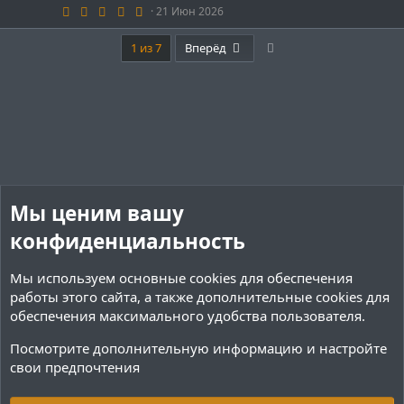
е
4
21 Июн 2026
.
9
д
Last
3
1 из 7
Вперёд
з
у
в
е
ё
з
д
Мы ценим вашу
конфиденциальность
Мы используем основные
cookies
для обеспечения
работы этого сайта, а также дополнительные cookies для
обеспечения максимального удобства пользователя.
Посмотрите дополнительную информацию и настройте
свои предпочтения
Ресурсы