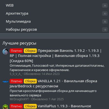
WEB
36
Архитектура
30
Мультимедиа
36
Наборы ресурсов
18
Лучшие ресурсы
Прекрасная Ваниль 1.19.2 - 1.19.3 |
Платно
Сборка
RP | Полная настройка | Ванильная сборка 1.19.3
[Скидка 60%]
Оптимизация, Голосовой чат, Интересные датапаки/плагины,
Гармоничное и красивое оформление.
S_0_V_A_
Обновлено:
14 Июл 2023
VANILLA 1.21 - Ванильная сборка
Платно
Сборка
Java/Bedrock с ресурспаком
Простая кроссплатформенная сборка для начинающего
ванильного сервера
MrDrag0nXYT
Обновлено:
1 Авг 2025
VanillaPlus 1.19.3 - Ванильное
Платно
Сборка