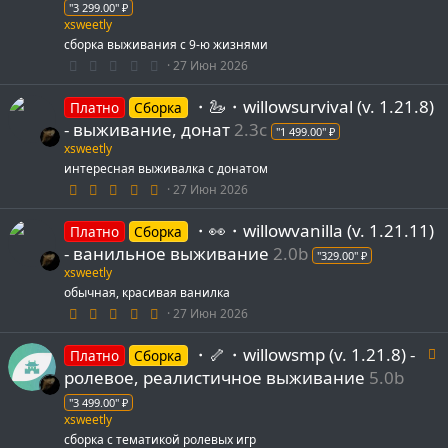
ё
"3 299.00" ₽
з
xsweetly
д
сборка выживания с 9-ю жизнями
0
27 Июн 2026
.
0
・🦢・willowsurvival (v. 1.21.8)
0
Платно
Сборка
з
- выживание, донат
2.3c
"1 499.00" ₽
в
ё
xsweetly
з
интересная выживалка с донатом
д
5
27 Июн 2026
.
0
・👀・willowvanilla (v. 1.21.11)
0
Платно
Сборка
з
- ванильное выживание
2.0b
"329.00" ₽
в
ё
xsweetly
з
обычная, красивая ванилка
д
5
27 Июн 2026
.
0
Р
・🦴・willowsmp (v. 1.21.8) -
0
Платно
Сборка
з
е
ролевое, реалистичное выживание
5.0b
в
к
ё
"3 499.00" ₽
з
о
xsweetly
д
сборка с тематикой ролевых игр