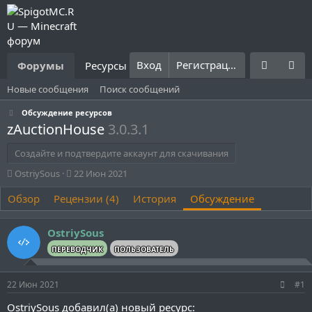
Вход
Регистрация
Форумы
Ресурсы
Что нового?
Правила
Новые сообщения
Поиск сообщений
Обсуждение ресурсов
zAuctionHouse
3.0.3.1
Создайте и подтвердите аккаунт для скачивания
А
Д
OstriySous
22 Июн 2021
в
а
Обзор
т
Рецензии (4)
т
История
Обсуждение
о
а
р
н
OstriySous
т
а
е
ч
ПЕРЕВОДЧИК
ПОЛЬЗОВАТЕЛЬ
м
а
ы
л
22 Июн 2021
#1
а
OstriySous добавил(а) новый ресурс: