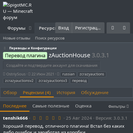
Вход
Регистрация
Форумы
Ресурсы
Что нового?
Правила
Новые отзывы
Поиск ресурсов
Переводы и Конфигурации
zAuctionHouse
3.0.3.1
Перевод плагина
Создайте и подтвердите аккаунт для скачивания
А
Д
Т
OstriySous
22 Июн 2021
russian
zcrazyauctions
в
а
е
zcrazyauctionsv2
zcrazyauctionsv3
перевод
т
т
г
о
а
и
Обзор
Рецензии (4)
История
Обсуждение
р
с
о
Последнее
Самые полезные
Оценка
з
Фильтры
д
а
5
tenshik666
25 Авг 2024
Версия: 3.0.3.1
н
.
Хороший перевод, отличного плагина! Встал без каких
0
и
0
либо ошибок и заработал из коробки.
я