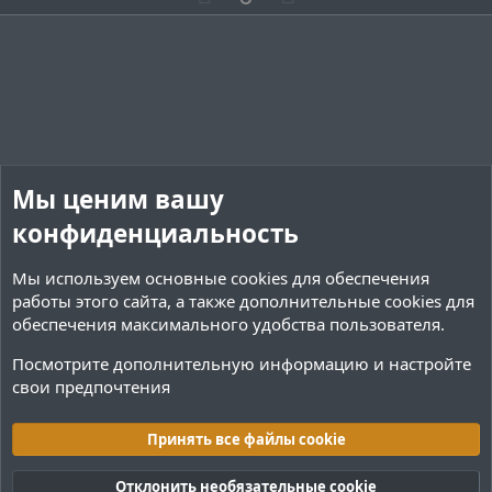
о
о
д
н
н
о
е
л
л
ы
ы
з
г
о
о
й
й
и
а
с
с
г
г
т
т
о
о
и
и
л
л
в
в
о
о
н
н
с
с
Мы ценим вашу
ы
ы
й
й
конфиденциальность
г
г
о
о
Мы используем основные
cookies
для обеспечения
работы этого сайта, а также дополнительные cookies для
л
л
обеспечения максимального удобства пользователя.
о
о
с
с
Посмотрите дополнительную информацию и настройте
свои предпочтения
Переводы и Конфигурации
Принять все файлы cookie
Cookies
Тёмная (2020)
Русский (RU)
Отклонить необязательные cookie
Обратная связь
Условия и правила