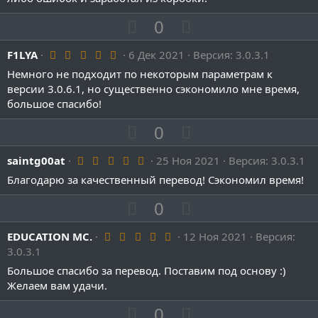
з
в
П
Н
0
ё
о
з
е
д
5
F1LYA
6 Дек 2021
з
Версия: 3.0.3.1
г
.
и
а
Немного не подходит по некоторым параметрам к
0
0
версии 3.0.6.1, но существенно сэкономило мне время,
т
т
з
большое спасибо!
и
и
в
ё
в
в
П
Н
0
з
д
н
н
о
е
ы
ы
5
saintg00at
з
25 Ноя 2021
г
Версия: 3.0.3.1
.
й
й
и
а
Благодарю за качественный перевод! Сэкономил время!
0
г
г
0
т
т
П
з
Н
0
о
о
и
и
в
о
е
ё
л
л
в
в
з
5
EDUCATION MC.
з
12 Ноя 2021
г
Версия:
о
о
д
н
н
.
3.0.3.1
и
а
0
с
с
ы
ы
0
Большое спасибо за перевод. Поставим под основу :)
т
т
з
й
й
Желаем вам удачи.
и
и
в
г
г
ё
в
в
П
Н
0
з