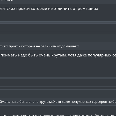
идентских прокси которые не отличить от домашних
нтских прокси которые не отличить от домашних
х поймать надо быть очень крутым. Хотя даже популярных с
оймать надо быть очень крутым. Хотя даже популярных серверов не б
, но у них защита от прокси, если заходит много ботов с п