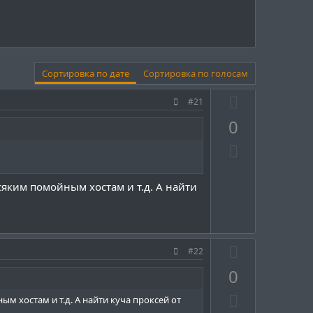
Сортировка по дате
Сортировка по голосам
П
#21
о
0
з
Н
и
е
т
г
и
сяким помойным хостам и т.д. А найти
а
в
т
н
и
ы
П
в
й
#22
о
н
г
0
з
ы
о
Н
и
й
л
м хостам и т.д. А найти куча проксей от