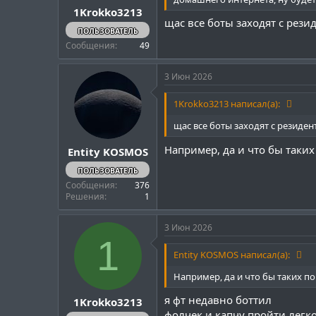
1Krokko3213
щас все боты заходят с рез
ПОЛЬЗОВАТЕЛЬ
Сообщения
49
3 Июн 2026
1Krokko3213 написал(а):
щас все боты заходят с резиде
Например, да и что бы таки
Entity KOSMOS
ПОЛЬЗОВАТЕЛЬ
Сообщения
376
Решения
1
3 Июн 2026
1
Entity KOSMOS написал(а):
Например, да и что бы таких п
я фт недавно боттил
1Krokko3213
фолчек и капчу пройти легко