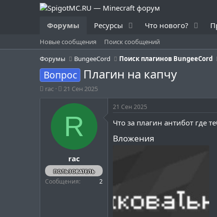
Форумы
Ресурсы
Что нового?
П
Новые сообщения
Поиск сообщений
Форумы
BungeeCord
Поиск плагинов BungeeCord
Плагин на капчу
Вопрос
А
Д
rac
21 Сен 2025
в
а
т
т
21 Сен 2025
о
а
R
Что за плагин антибот где т
р
н
т
а
Вложения
е
ч
м
а
rac
ы
л
а
ПОЛЬЗОВАТЕЛЬ
Сообщения
2