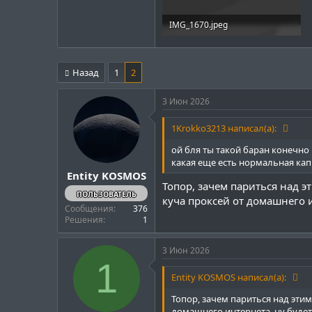
IMG_1670.jpeg
26.6 KB · Просмотры: 140
Назад
1
2
3 Июн 2026
1Krokko3213 написал(а):
ой бля ты такой баран конечно
какая еще есть нормальная кап
Entity KOSMOS
Топор, зачем париться над э
ПОЛЬЗОВАТЕЛЬ
куча проксей от домашнего 
Сообщения
376
Решения
1
3 Июн 2026
1
Entity KOSMOS написал(а):
Топор, зачем париться над этим
домашнего интернета, ну буде