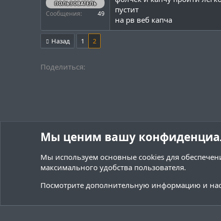
ПОЛЬЗОВАТЕЛЬ
пустит
Сообщения
49
на рв веб капча
Назад
1
2
Поделиться:
Мы ценим вашу конфиденциа
Мы используем основные
cookies
для обеспечени
максимального удобства пользователя.
Форумы
BungeeCord
Поиск плагинов BungeeCord
Посмотрите дополнительную информацию и нас
Cookies
Тёмная (2020)
Русский (RU)