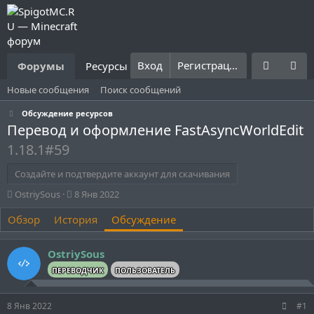
Вход
Регистрация
Форумы
Ресурсы
Что нового?
Правила
Новые сообщения
Поиск сообщений
Обсуждение ресурсов
Перевод и оформление FastAsyncWorldEdit
1.18.1#59
Создайте и подтвердите аккаунт для скачивания
А
Д
OstriySous
8 Янв 2022
в
а
Обзор
т
История
т
Обсуждение
о
а
р
н
OstriySous
т
а
е
ч
ПЕРЕВОДЧИК
ПОЛЬЗОВАТЕЛЬ
м
а
ы
л
8 Янв 2022
#1
а