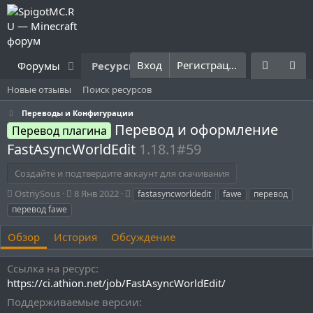
Вход
Регистрация
Форумы
Ресурсы
Что нового?
Правила
Новые отзывы
Поиск ресурсов
Переводы и Конфигурации
Перевод и оформление
Перевод плагина
FastAsyncWorldEdit
1.18.1#59
Создайте и подтвердите аккаунт для скачивания
А
Д
Т
OstriySous
8 Янв 2022
fastasyncworldedit
fawe
перевод
в
а
е
перевод fawe
т
т
г
о
а
и
Обзор
История
Обсуждение
р
с
о
Ссылка на ресурс
з
д
https://ci.athion.net/job/FastAsyncWorldEdit/
а
Поддерживаемые версии
н