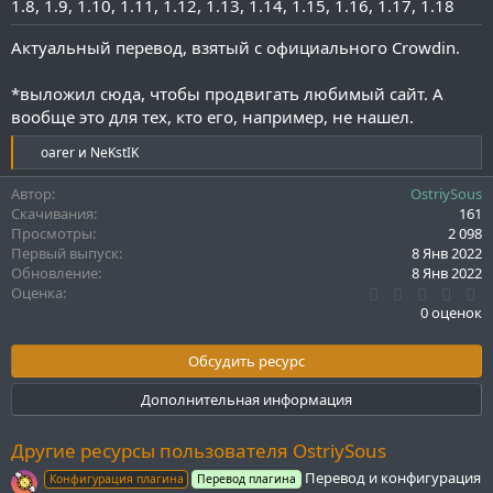
1.8
1.9
1.10
1.11
1.12
1.13
1.14
1.15
1.16
1.17
1.18
и
я
Актуальный перевод, взятый с официального Crowdin.
*выложил сюда, чтобы продвигать любимый сайт. А
вообще это для тех, кто его, например, не нашел.
Р
oarer
и
NeKstIK
е
а
Автор
OstriySous
к
Скачивания
161
ц
Просмотры
2 098
и
Первый выпуск
8 Янв 2022
и
Обновление
8 Янв 2022
:
0
Оценка
.
0 оценок
0
0
з
Обсудить ресурс
в
ё
Дополнительная информация
з
д
Другие ресурсы пользователя OstriySous
Перевод и конфигурация
Конфигурация плагина
Перевод плагина