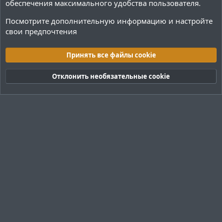
обеспечения максимального удобства пользователя.
Посмотрите дополнительную информацию и настройте
свои предпочтения
Переводы и Конфигурации
Принять все файлы cookie
Cookies
Тёмная (2020)
Русский (RU)
Отклонить необязательные cookie
Обратная связь
Условия и правила
Политика конфиденциальности
Помощь
R
S
S