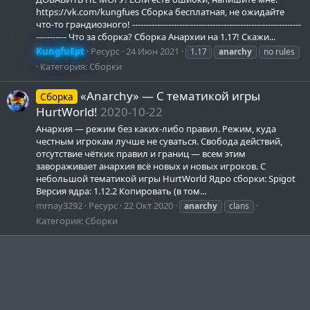
https://vk.com/kungfues Сборка бесплатная, не ожидайте
что-то грандиозного! -------------------------------------------------------------
----------- Что за сборка? Сборка Анархии на 1.17! Скажи...
KungfuEpt
Ресурс
24 Июн 2021
1.17
anarchy
no rules
Категория:
Сборки
«Anarchy» — С тематикой игры
Сборка
HurtWorld!
2020-10-22
Анархия — режим без каких-либо правил. Режим, куда
честным игрокам лучше не суваться. Свобода действий,
отсутствие чётких правил и границ — всем этим
завораживает анархия всё новых и новых игроков. С
небольшой тематикой игры HurtWorld Ядро сборки: Spigot
Версия ядра: 1.12.2 Копировать (в том...
mrnay3292
Ресурс
22 Окт 2020
anarchy
clans
Категория:
Сборки