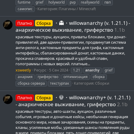
funtime
grief
holyworld
pvp
reallyworld
пвп
Категория:
Плагины / Minecraft
самопис
・👻・willowanarchy (v. 1.21.1) -
Платно
Сборка
анархическое выживание, гриферство
1.1b
красивые текстуры, аукцион, приваты блоками, три донат-
привилегий, две админ-привилегии, продвинутая система
анти-релога, кастомные предметы для грифа, кастомные
интерфейсы, сбалансированный донат, кастомные данжи,
прокачка спавнеров. красивый и удобный спавн,
голограммы с новых версий. платные...
xsweetly
Ресурс
5 Сен 2024
1.21
anarchy
grief
анархия
гриферство
оптимизация
сборка
Категория:
Сборки
сборка сервера
текстурпак
・💀・willowanarchy+ (v. 1.21.1)
Платно
Сборка
- анархическое выживание, гриферство
2.1b
красивые текстуры, авто-шахты, аукцион, различные
события, игровые и донатные кейсы, необычная генерация
основного мира, новые зачарования, скины на предметы,
кланы, усиленные мобы, урезанные шансы появления руды
в мире, приваты блоками, пять донат-привилегий, две