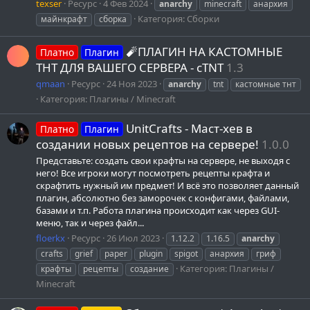
texser
Ресурс
4 Фев 2024
anarchy
minecraft
анархия
Категория:
Сборки
майнкрафт
сборка
🧨ПЛАГИН НА КАСТОМНЫЕ
Платно
Плагин
ТНТ ДЛЯ ВАШЕГО СЕРВЕРА - cTNT
1.3
qmaan
Ресурс
24 Ноя 2023
anarchy
tnt
кастомные тнт
Категория:
Плагины / Minecraft
UnitCrafts - Маст-хев в
Платно
Плагин
создании новых рецептов на сервере!
1.0.0
Представьте: создать свои крафты на сервере, не выходя с
него! Все игроки могут посмотреть рецепты крафта и
скрафтить нужный им предмет! И всё это позволяет данный
плагин, абсолютно без заморочек с конфигами, файлами,
базами и т.п. Работа плагина происходит как через GUI-
меню, так и через файл...
floerkx
Ресурс
26 Июл 2023
1.12.2
1.16.5
anarchy
crafts
grief
paper
plugin
spigot
анархия
гриф
Категория:
Плагины /
крафты
рецепты
создание
Minecraft