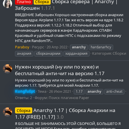
Сборка сервера | Anarchy |
Платно
Сборка
Заброшен
1.17.1
ВВЕДЕНИЕ Заброшен Хорошо настроенная сборка анархии
Версия ядра: Airplane 1.17.1 Так же есть версия на ядре 1.18.2
Поддержка версий: 1.12.2-1.18.2 Отличный выбор для
начинающих серверов в жанре ХардАнархии. СПАВН
Красивый и удобный спавн НПС с подсказками по режиму
НПС для RandomTP...
Paraboy
Ресурс
20 Апр 2022
anarchy
hardanarhcy
Категория:
Сборки
анархия
сборканархии
харданархия
Нужен хороший (ну или по хуже) и
бесплатный анти-чит на версию 1.17
Нужен хороший (ну или по хуже) и бесплатный анти-чит на
версию 1.17. Требуется для моей Анархии 1.17.
KungfuEpt
Тема
26 Июн 2021
1.17
anarchy
anti-cheat
Ответы: 2
Форум:
Поиск плагинов Paper
Anarchy 1.17 | Сборка Анархии на
Сборка
1.17 {FREE} [1.17]
3.0
Я БОЛЬШЕ НЕ ЗАНИМАЮСЬ ЭТОЙ СБОРКОЙ, БОЛЬШЕГО Я
ДОБАВИТЬ НЕ МОГУ! Если есть ошибки, напишите мне: