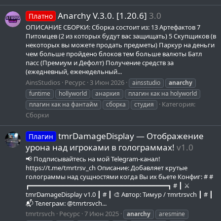
Anarchy V.3.0. [1.20.6]
3.0
Платно
ОПИСАНИЕ СБОРКИ: Сборка состоит из: 13 Артефактов 7
Питомцев (2 из которых будут вас защищать) 5 Скупщиков (в
некоторых вы можете продать предметы) Паркур на деньги
чем больше пройдено блоков тем больше валюты Батл
пасс (Премиум и Дефолт) Получение средств за
(ежедневный, еженедельный...
AinsStudios
Ресурс
3 Июн 2026
ainsstudio
anarchy
funtime
hollyworld
анархия
плагин как на holyworld
Категория:
плагин как на фантайм
сборка
студия
Сборки
tmrDamageDisplay — Отображение
Плагин
урона над игроками в голограммах!
v1.0
📢 Подписывайтесь на мой Telegram-канал!
https://t.me/tmrtrsv_ch Описание: Добавляет крутые
голограммы над сущностями когда Вы их бьете Конфиг: # #
┏━━━━━━━━━━━━━━━━━━━━━━━━━━━━━━━━━━━┓ # ┃ ⚔️
tmrDamageDisplay v1.0 ┃ # ┃ 🎨 Автор: Тимур / тmrtrsvch ┃ # ┃
📬 Телеграм: @tmrtrsvch...
tmrtrsvch
Ресурс
7 Июн 2025
anarchy
aresmine