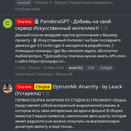
Ответы: 5
Форум:
Управление сервером и
survival
сообществом
🤖 PandoraGPT - Добавь на свой
Платно
C
сервер Искусственный интеллект!
1.0
Данный плагин внедряет крутое дополнение к Вашему
проекту - 🤖 Искусственный Интелект на базе последнего
движка gpt-3.5 turbo (gpt 4 находится в разработке). С
помощью команды /gpt Вы сможете задать абсолютно
любой вопрос. *Для работы плагина нужно иметь API ключ
с сайта https://proxyapi.ru/...
Confy
Ресурс
14 Фев 2024
anarchy
chat
chatgpt
Категория:
Плагины / Minecraft
ElytrumMc Anarchy - by Leack
Платно
Сборка
(Устарела)
1.0
ПЕРВАЯ СБОРКА АНАРХИИ ОТ СТУДИИ ELYTRUMDEV! Сборка
представляет собой интересный анархический режим, в
котором есть свои интересные загадки и фишки! В сборке
имеются 5 видов приватов, самописная авто-шахта, которая
имеет редкости и их можно покупать на внутриигровую
донатную валюту и ещё тонна...