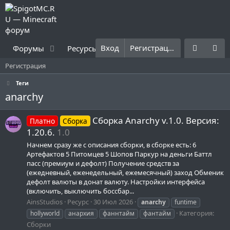
Вход
Регистрация
Форумы
Ресурсы
Что нового?
Правила
Регистрация
Теги
anarchy
Сборка Anarchy v.1.0. Версия:
Платно
Сборка
1.20.6.
1.0
Начнем сразу же с описания сборки, в сборке есть: 6
Артефактов 5 Питомцев 5 Шопов Паркур на деньги Баттл
пасс (премиум и дефолт) Получение средств за
(ежедневный, еженедельный, ежемесячный) заход Обменик
дефолт валюты в донат валюту. Настройки интерфейса
(включить, выключить боссбар...
AinsStudios
Ресурс
30 Июл 2026
anarchy
funtime
Категория:
hollyworld
анархия
фаннтайм
фантайм
Сборки