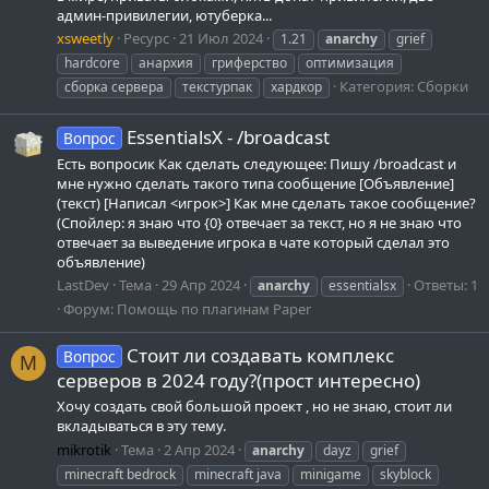
админ-привилегии, ютуберка...
xsweetly
Ресурс
21 Июл 2024
1.21
anarchy
grief
hardcore
анархия
гриферство
оптимизация
Категория:
Сборки
сборка сервера
текстурпак
хардкор
EssentialsX - /broadcast
Вопрос
Есть вопросик Как сделать следующее: Пишу /broadcast и
мне нужно сделать такого типа сообщение [Объявление]
(текст) [Написал <игрок>] Как мне сделать такое сообщение?
(Спойлер: я знаю что {0} отвечает за текст, но я не знаю что
отвечает за выведение игрока в чате который сделал это
объявление)
LastDev
Тема
29 Апр 2024
Ответы: 1
anarchy
essentialsx
Форум:
Помощь по плагинам Paper
Стоит ли создавать комплекс
Вопрос
M
серверов в 2024 году?(прост интересно)
Хочу создать свой большой проект , но не знаю, стоит ли
вкладываться в эту тему.
mikrotik
Тема
2 Апр 2024
anarchy
dayz
grief
minecraft bedrock
minecraft java
minigame
skyblock