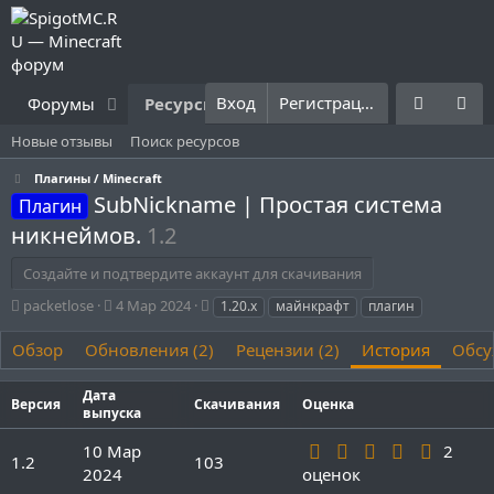
Вход
Регистрация
Форумы
Ресурсы
Что нового?
Правила
Новые отзывы
Поиск ресурсов
Плагины / Minecraft
SubNickname | Простая система
Плагин
никнеймов.
1.2
Создайте и подтвердите аккаунт для скачивания
А
Д
Т
packetlose
4 Мар 2024
1.20.x
майнкрафт
плагин
в
а
е
т
т
г
Обзор
Обновления (2)
Рецензии (2)
История
Обсу
о
а
и
р
с
Дата
о
Версия
Скачивания
Оценка
выпуска
з
д
5
10 Мар
2
1.2
103
а
.
2024
оценок
н
0