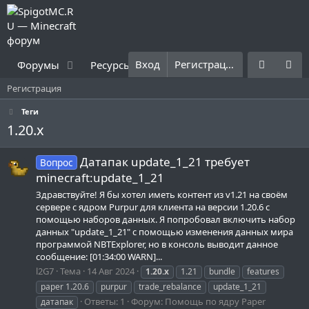
Вход
Регистрация
Форумы
Ресурсы
Что нового?
Правила
Регистрация
Теги
1.20.x
Датапак update_1_21 требует
Вопрос
minecraft:update_1_21
Здравствуйте! Я бы хотел иметь контент из v1.21 на своём
сервере с ядром Purpur для клиента на версии 1.20.6 с
помощью наборов данных. Я попробовал включить набор
данных "update_1_21" с помощью изменения данных мира
программой NBTExplorer, но в консоль выводит данное
сообщение: [01:34:00 WARN]...
l2G7
Тема
14 Авг 2024
1.20.x
1.21
bundle
features
paper 1.20.6
purpur
trade_rebalance
update_1_21
Ответы: 1
Форум:
Помощь по ядру Paper
датапак