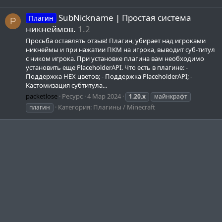
SubNickname | Простая система
Плагин
P
никнеймов.
1.2
Просьба оставлять отзыв! Плагин, убирает над игроками
никнеймы и при нажатии ПКМ на игрока, выводит суб-титул
с ником игрока. При установке плагина вам необходимо
установить еще PlaceholderAPI. Что есть в плагине: -
Поддержка HEX цветов; - Поддержка PlaceholderAPI; -
Кастомизация субтитула...
packetlose
Ресурс
4 Мар 2024
1.20.x
майнкрафт
Категория:
Плагины / Minecraft
плагин