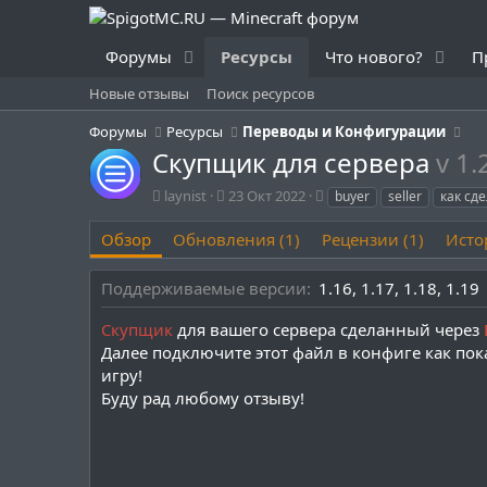
Форумы
Ресурсы
Что нового?
П
Новые отзывы
Поиск ресурсов
Форумы
Ресурсы
Переводы и Конфигурации
Скупщик для сервера
v 1.
А
Д
Т
laynist
23 Окт 2022
buyer
seller
как сд
в
а
е
т
т
г
Обзор
Обновления (1)
Рецензии (1)
Исто
о
а
и
р
с
Поддерживаемые версии
1.16
1.17
1.18
1.19
о
з
Скупщик
для вашего сервера сделанный через
д
Далее подключите этот файл в конфиге как пока
а
н
игру!
и
Буду рад любому отзыву!
я