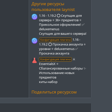
з
Другие ресурсы
д
пользователя laynist
1.16 - 1.19.2 ⭕ Скупщик для
сервера ⭐ 36+ предметов ⭐
Прикольное оформление! ✅
deluxemenus
Cкупщик для вашего сервера!
1.16 -
Конфигурация плагина
1.19.2 ⭕ Прокачка аккаунта ⭐
уровни ⭐ deluxemenus ✅
Прокачка аккаунта
⚔️
Конфигурация плагина
EssentialsX ⭐
Сбалансированные наборы ✨
Использование новых
предметов
киты-набор
Поделиться ресурсом