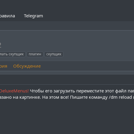
равила
Telegram
2
елать скупщик
плагин
скупщик
рия
Обсуждение
DeluxeMenus!
Чтобы его загрузить переместите этот файл па
зано на картинке. На этом все! Пишите команду /dm reload 