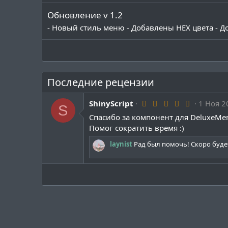
Обновление v 1.2
- Новый стиль меню - Добавлены HEX цвета - Д
Последние рецензии
5
ShinyScript
1 Ноя 2
S
.
Спасибо за компонент для DeluxeMe
0
0
Помог сократить время :)
з
в
laynist
Рад был помочь! Скоро будет
ё
з
д