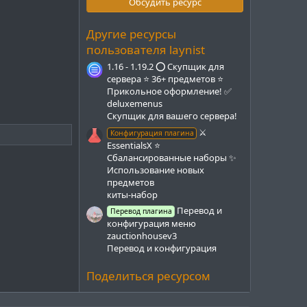
з
Обсудить ресурс
в
ё
з
Другие ресурсы
д
пользователя laynist
1.16 - 1.19.2 ⭕ Скупщик для
сервера ⭐ 36+ предметов ⭐
Прикольное оформление! ✅
deluxemenus
Cкупщик для вашего сервера!
⚔️
Конфигурация плагина
EssentialsX ⭐
Сбалансированные наборы ✨
Использование новых
предметов
киты-набор
Перевод и
Перевод плагина
конфигурация меню
zauctionhousev3
Перевод и конфигурация
Поделиться ресурсом