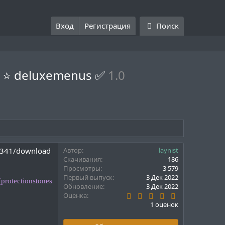
Вход
Регистрация
Поиск
ни ⭐ deluxemenus ✅
1.0
.1341/download
Автор
laynist
Скачивания
186
Просмотры
3 579
Первый выпуск
3 Дек 2022
protectionstones
Обновление
3 Дек 2022
5
Оценка
.
1 оценок
0
0