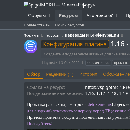
Форумы
Ресурсы
Что нового?
П
Новые отзывы
Поиск ресурсов
Форумы
Ресурсы
Переводы и Конфигурации
1.16 
Конфигурация плагина
Создайте и подтвердите аккаунт для скачиван
А
Д
Т
laynist
3 Дек 2022
deluxemenus
прокачка
в
а
е
т
т
г
Обзор
Рецензии (1)
История
Обсуждение
о
а
и
р
с
Ссылка на ресурс
https://spigotmc.ru/
о
Поддерживаемые версии
1.16
1.17
1.18
1.19
з
д
а
Прокачка разных параметров в
deluxemenus
!
Здесь ес
н
для анархии) отключить задержку перед TP (essentials
и
Причем прокачка аккаунта постепенная , по уровням!
я
Пользуйтесь!