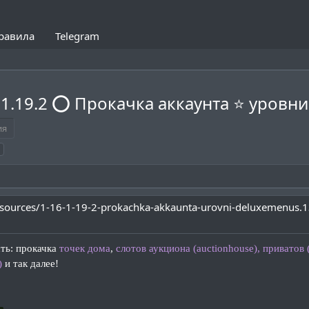
равила
Telegram
- 1.19.2 ⭕ Прокачка аккаунта ⭐ уров
ия
resources/1-16-1-19-2-prokachka-akkaunta-urovni-deluxemenus
ть: прокачка
точек дома
,
слотов аукциона
(auctionhouse),
приватов (
)
и
так далее!