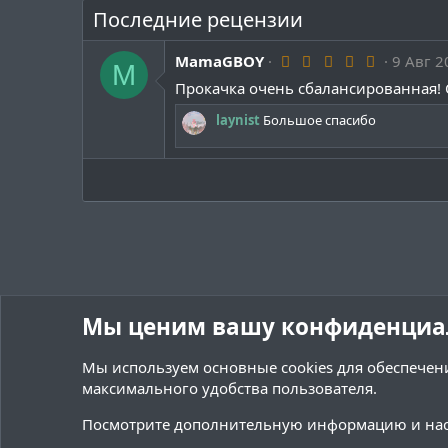
Последние рецензии
5
MamaGBOY
9 Авг 2
M
.
Прокачка очень сбалансированная! 
0
0
з
laynist
Большое спасибо
в
ё
з
д
Мы ценим вашу конфиденциа
Мы используем основные
cookies
для обеспечени
максимального удобства пользователя.
Форумы
Ресурсы
Переводы и Конфигурации
Посмотрите дополнительную информацию и нас
Cookies
Тёмная (2020)
Русский (RU)