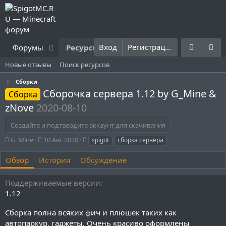
Вход
Регистрация
Форумы
Ресурсы
Что нового?
Правила
Новые отзывы
Поиск ресурсов
Сборки
Сборочка сервера 1.12 by G_Mine &
Сборка
zNove
2020-08-10
Создайте и подтвердите аккаунт для скачивания
А
Д
Т
G_Mine
10 Авг 2020
spigot
сборка сервера
в
а
е
т
т
г
Обзор
История
Обсуждение
о
а
и
р
с
Поддерживаемые версии
о
1.12
з
д
Сборка полна всяких фич и плюшек таких как
а
н
автопаркур, гаджеты. Очень красиво оформлены