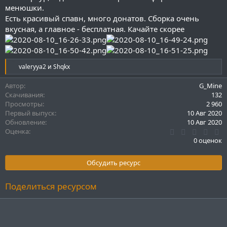
и
менюшки.
я
Есть красивый спавн, много донатов. Сборка очень
вкусная, а главное - бесплатная. Качайте скорее
Р
valeryya2
и
Shqkx
е
а
Автор
G_Mine
к
Скачивания
132
ц
Просмотры
2 960
и
Первый выпуск
10 Авг 2020
и
Обновление
10 Авг 2020
:
0
Оценка
.
0 оценок
0
0
з
Обсудить ресурс
в
ё
з
Поделиться ресурсом
д