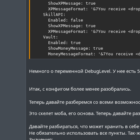
      ShowXPMessage: true

      XPMessageFormat: '&7You receive <drop
    SkillAPI:

      Enabled: false

      ShowXPMessage: true

      XPMessageFormat: '&7You receive <drop
    Vault:

      Enabled: true

      ShowMoneyMessage: true

      MoneyMessageFormat: '&7You receive <
Немного о переменной DebugLevel. У нее есть 5
Итак, с конфигом более менее разобрались.
Теперь давайте разберемся со всеми возможнос
Это скелет моба, его основа. Теперь давайте ра
YAML:
Давайте разбираться, что может хранить в себ
internal_mobname - имя моба в конфиге. до
Не обязательно использовать все пункты. Так
  Type - тип моба(зомби, скелет, паук и т.
Значения:
  Display - отображаемое имя
