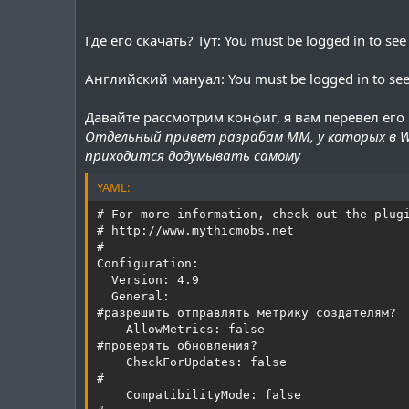
Где его скачать? Тут:
You must be logged in to see t
Английский мануал:
You must be logged in to see 
Давайте рассмотрим конфиг, я вам перевел его
Отдельный привет разрабам MM, у которых в W
приходится додумывать самому
YAML:
# For more information, check out the plugi
# http://www.mythicmobs.net

#

Configuration:

  Version: 4.9

  General:

#разрешить отправлять метрику создателям?

    AllowMetrics: false

#проверять обновления?

    CheckForUpdates: false

#

    CompatibilityMode: false
