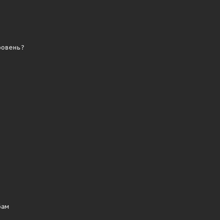
овень?

ам
