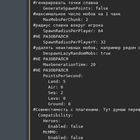
#генерировать точки спавна

    GenerateSpawnPoints: false

#максимальное число мобов на 1 чанк

    MaxMobsPerChunk: 2

#радиус спавна вокруг игрока

    SpawnRadiusPerPlayer: 64

#НЕ РАЗОБРАЛСЯ

    SpawnRadiusPerPlayerY: 32

#удалять неактивных мобов, например рядом с
    DespawnLazyRandomMobs: true

#НЕ РАЗОБРАЛСЯ

    MaxGenerationTime: 20

#НЕ РАЗОБРАЛСЯ

    PointsPerSecond:

      Land: 5

      Air: 0

      Sea: 2

      Lava: 0

      Ground: 0

#Совместимость с плагинами. Тут думаю перев
  Compatibility:

    Heroes:

      Enabled: false

    McMMO:

      Enabled: false
