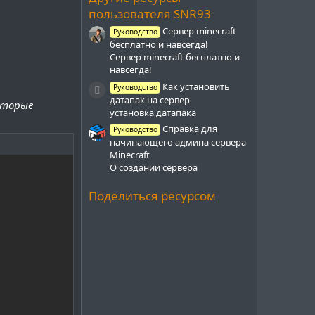
д
пользователя SNR93
Сервер minecraft
Руководство
бесплатно и навсегда!
Сервер minecraft бесплатно и
навсегда!
Как установить
Руководство
Иконка ресурса
датапак на сервер
оторые
установка датапака
Справка для
Руководство
начинающего админа сервера
Minecraft
О создании сервера
Поделиться ресурсом