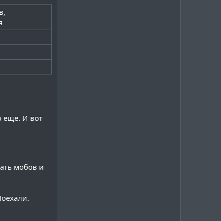
в,
я
кции воевали с другой. Например моб, созданный MM с фрак
ь

у от ближников, но увеличить урон от дальников

 еще. И вот
гин LibsDisguises

вать мобов и
Поехали.