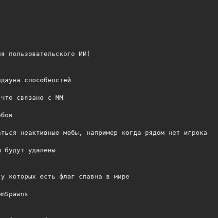
я пользовательского ИИ)

дауна способностей

что связано с MM

бов

ться неактивные мобы, например когда рядом нет игрока

 будут удалены

у которых есть флаг спавна в мире

mSpawns
