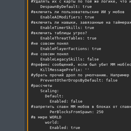
#Удалять их с карты по той же логике, что и
    DespawnByDefault: true

#включить ли пользовательские ИИ у мобов

    EnableAIModifiers: true

#включить ли навыки, завязанные на таймерах
    EnableTimerSkills: true

#включить таблицы угроз?

    EnableThreatTables: true

#не совсем понял

    EnablePlayerFactions: true

#не совсем понял

    EnableLegacySkills: false

#префикс сообщений, если был убит MM моб(ес
    KillMessagePrefix: ''

#убрать прочий дроп по умолчанию. Например 
    PreventOtherDropsByDefault: false

#рассчеты

    Scaling:

      Default:

        Enabled: false

#запретить спавн MM мобов в блоках от спавн
        PerBlocksFromSpawn: 250

#в мире WORLD

      world:

        Enabled: true
