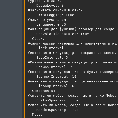
#уровень отладки

    DebugLevel: 0

#записывать ошибки в файл?

    ErrorLogging: true

#язык по умолчанию

    Language: enUS

#Активация доп функций(например для создани
    UseVolatileFeatures: true

  Clock:

#самый низкий интервал для применения и кул
    ClockInterval: 1

#интервал в минутах, для сохранения всего, 
    SaveInterval: 5

#Минимальное время в секундах для спавна мо
    SpawnsInterval: 2

#Интервал в секундах, когда будут сканирова
    ScannerInterval: 10

#инвервал в секундах, когда неактивные мобы
    CleanupInterval: 600

  Components:

#спавить ли мобов, созданных в папке Mobs, 
    CustomSpawners: true

#спавнить ли мобов, созданных в папке Rando
    RandomSpawning: true

  Mobs:
