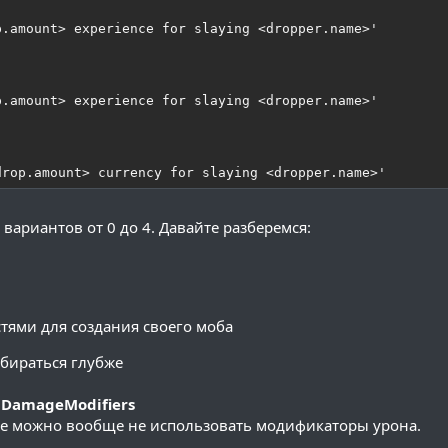
.amount> experience for slaying <dropper.name>'

.amount> experience for slaying <dropper.name>'

drop.amount> currency for slaying <dropper.name>'
 вариантов от 0 до 4. Давайте разберемся:
тями для создания своего моба
збираться глубже
е
DamageModifiers
лжно быть уникальным

-же можно вообще не использовать модификаторы урона.
п.)
