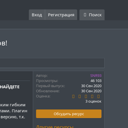
Вход
Регистрация
Поиск
ов!
Автор
SNR93
Просмотры
46 103
Первый выпуск
30 Сен 2020
 НАЙДЕТЕ
Обновление
30 Сен 2020
5
Оценка
.
3 оценок
0
таким гибким
0
тами. Плагин
з
Обсудить ресурс
версию, т.к.
в
ё
з
Другие ресурсы