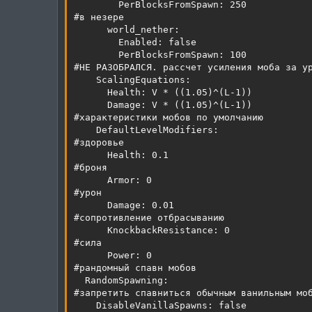
        PerBlocksFromSpawn: 250

#в незере

      world_nether:

        Enabled: false

        PerBlocksFromSpawn: 100

#НЕ РАЗОБРАЛСЯ. рассчет усиления моба за ур
    ScalingEquations:

      Health: V * ((1.05)^(L-1))

      Damage: V * ((1.05)^(L-1))

#характеристики мобов по умолчанию

    DefaultLevelModifiers:

#здоровье

      Health: 0.1

#броня

      Armor: 0

#урон

      Damage: 0.01

#сопротивление отбрасыванию

      KnockbackResistance: 0

#сила

      Power: 0

#рандомный спавн мобов

  RandomSpawning:

#запретить спавниться обычным ванильным моб
    DisableVanillaSpawns: false
