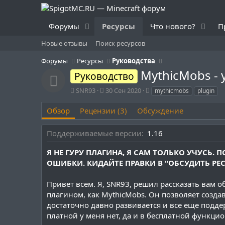
Форумы
Ресурсы
Что нового?
П
Новые отзывы
Поиск ресурсов
Форумы
Ресурсы
Руководства
MythicMobs - 
Руководство
Иконка ресурса
А
Д
Т
SNR93
30 Сен 2020
mythicmobs
plugin
в
а
е
т
т
г
Обзор
Рецензии (3)
Обсуждение
о
а
и
р
с
Поддерживаемые версии
1.16
о
з
Я НЕ ГУРУ ПЛАГИНА, Я САМ ТОЛЬКО УЧУСЬ
д
ОШИБКИ. КИДАЙТЕ ПРАВКИ В "ОБСУДИТЬ РЕС
а
н
и
Привет всем. Я, SNR93, решил рассказать вам 
я
плагином, как MythicMobs. Он позволяет созда
достаточно давно развивается и все еще поддер
платной у меня нет, да и в бесплатной функци