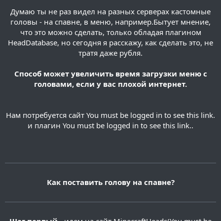
Думаю ты не раз видел на разных серверах кастомные
головы - на спавне, в меню, например.Бытует мнение,
что это можно сделать, только обладая плагином
HeadDatabase, но сегодня я расскажу, как сделать это, не
тратя даже рубля.
Способ может увеличить время загрузки меню с
головами, если у вас плохой интернет.
Нам потребуется сайт
You must be logged in to see this link.
и плагин
You must be logged in to see this link.
.
Я не буду объяснять, как настроить меню
DeluxeMenus
Как поставить голову на спавне?
You must be
logged in to see this link.
The_stas