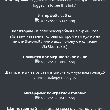
Шаг первый
- идем на сайт MinecraftHeads(
You must be
logged in to see this link.
).
Интерфейс сайта:
Шаг второй
- в поле Search(обвел на скриншоте)
вбиваем название головы которой нам нужно
на
английском
.Я лично ищу голову с надписью
VK(ВКонтакте).
Появится примерное такое окно:
Шаг третий
- выбираем в списке нужную вам голову.Я
лично выберу первую.
Интерфейс конкретной головы:
Шаг четвертый
- выбираем команду для получения