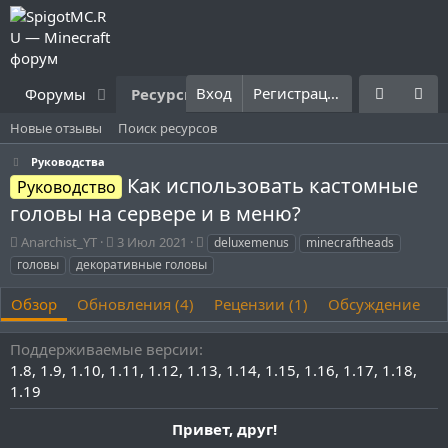
Вход
Регистрация
Форумы
Ресурсы
Что нового?
Правила
Новые отзывы
Поиск ресурсов
Руководства
Как использовать кастомные
Руководство
головы на сервере и в меню?
А
Д
Т
Anarchist_YT
3 Июл 2021
deluxemenus
minecraftheads
в
а
е
головы
декоративные головы
т
т
г
о
а
и
Обзор
Обновления (4)
Рецензии (1)
Обсуждение
р
с
о
Поддерживаемые версии
з
д
1.8
1.9
1.10
1.11
1.12
1.13
1.14
1.15
1.16
1.17
1.18
а
1.19
н
и
Привет, друг!
я