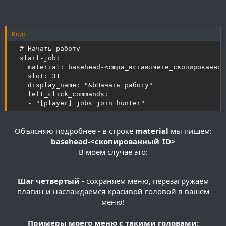
Код:
  # Начать работу

  start-job:

    material: basehead-<сюда_вставляете_скопированное>
    slot: 31

    display_name: "&bНачать работу"

    left_click_commands:

    - "[player] jobs join hunter"
Объясняю подробнее - в строке
material
мы пишем:
basehead-<скопированный_ID>
В моем случае это:
Шаг четвертый
- сохраняем меню, перезагружаем
плагин и наслаждаемся красивой головой в вашем
меню!
Примеры моего меню с такими головами: