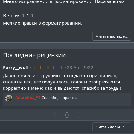
Много исправлений в форматировании. Пара запятых.
Версия 1.1.1
Мелкие правки в форматировании.
Читать дальше…
Последние рецензии
5
Furry__wolf
23 Авг 2022
.
Давно видел инструкцию, но недавно приспичило,
0
0
снова нашёл, всё получилось, головы отображаются
з
корректно в меню как и выдаются, спасибо за труды!
в
ё
Anarchist_YT
Спасибо, старался.
з
д
П
Н
0
о
е
з
г
Читать дальше…