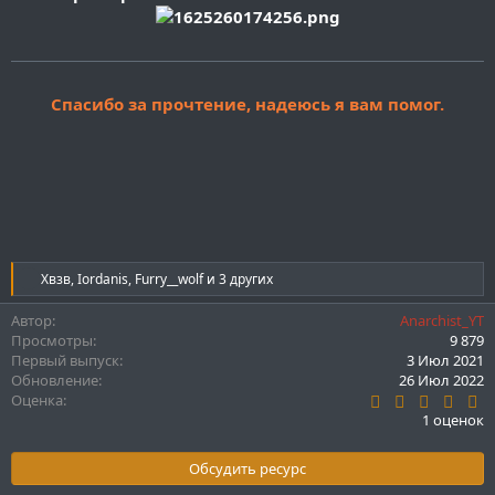
Спасибо за прочтение, надеюсь я вам помог.
Р
Хвзв
,
Iordanis
,
Furry__wolf
и 3 других
е
а
Автор
Anarchist_YT
к
Просмотры
9 879
ц
Первый выпуск
3 Июл 2021
и
Обновление
26 Июл 2022
и
5
Оценка
:
.
1 оценок
0
0
з
Обсудить ресурс
в