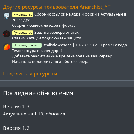
ё
з
Другие ресурсы пользователя Anarchist_YT
д
Cборник ссылок на ядра и форки | Актуальные в
Руководство
2023 ядра
Сборник ссылок на ядра и форки.
Защита сервера от атак
Руководство
Ставим капчу и подключаем защиту.
RealisticSeasons | 1.16.3-1.19.2 | Времена года |
Перевод плагина
Температура и календарь!
Добавьте реалистичные времена года на ваш сервер.
Идеально подходит для любого сервера!
Поделиться ресурсом
Последние обновления
Версия 1.3
Актуально на 1.19, обновил.
Версия 1.2