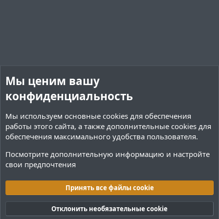
и
а
т
т
и
и
в
в
н
н
ы
ы
й
й
Мы ценим вашу
г
г
конфиденциальность
о
о
л
л
Мы используем основные
cookies
для обеспечения
о
о
работы этого сайта, а также дополнительные cookies для
с
с
обеспечения максимального удобства пользователя.
Посмотрите дополнительную информацию и настройте
свои предпочтения
Руководства
Принять все файлы cookie
Cookies
Тёмная (2020)
Русский (RU)
Отклонить необязательные cookie
Обратная связь
Условия и правила
Политика конфиденциальности
Помощь
R