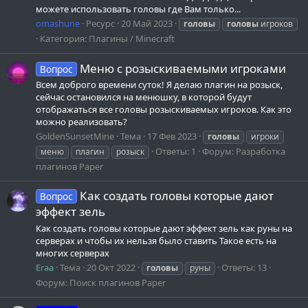
можете использовать головы где Вам только...
omashune
Ресурс
20 Май 2023
головы
головы
игроков
Категория:
Плагины / Minecraft
Меню с розыскиваемыми игроками
Вопрос
Всем доброго времени суток! Я делаю плагин на розыск,
сейчас остановился на менюшку, в которой будут
отображаться все головы розыскиваемых игроков. Как это
можно реализовать?
GoldenSunsetMine
Тема
17 Фев 2023
головы
игроки
Ответы: 1
Форум:
Разработка
меню
плагин
розыск
плагинов Paper
Как создать головы которые дают
Вопрос
эффект зель
Как создать головы которые дают эффект зель как руны на
серверах и чтобы их нельзя было ставить Такое есть на
многих серверах
Eraa
Тема
20 Окт 2022
Ответы: 13
головы
руны
Форум:
Поиск плагинов Paper