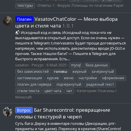
Ответы: 1
Форум:
Помощь по плагинам Paper
текстуры
VasatovChatColor — Меню выбора
Плагин
цвета и стиля чата
1.0.1
📬 Исходный код и связь Исходный код пока-что не
выкладывается в открытый доступ. Если он очень нужен —
пишите в Telegram: t.me/vasatov Будет проще договориться
напрямую, чем использовать декомпилеры вроде JD-GUI и
прочие. Также: Нашли баги? — Пишите в Telegram для
быстрого исправления. Есть...
vasatov
Ресурс
6 Май 2025
mysql
база данных
без зависимостей
головы
жирный
зачёркнутый
кастомизация
курсив
меню
настройки
оформление
плагин для сервера
подчёркнутый
радужный текст
Категория:
Плагины /
стили текста
цвет чата
чат
Minecraft
Баг Sharecontrol: превращение
Вопрос
головы с текстурой в череп
Суть бага: Держу в инвентаре головы (Декорации, рпг-
предметы и так далее). Перехожу в креатив (ShareControl