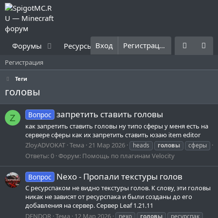
Вход
Регистрация
Форумы
Ресурсы
Что нового?
Правила
Регистрация
Теги
головы
запретить ставить головы
Вопрос
Z
как запретить ставить головы ну типо сферы у меня есть на
сервере сферы как их запретить ставить юзаю item editor
ZloyADVOKAT
Тема
21 Мар 2026
heads
головы
сферы
Ответы: 0
Форум:
Помощь по плагинам Velocity
Nexo - Пропали текстуры голов
Вопрос
С ресурспаком не видно текстуры голов. К слову, эти головы
никак не зависят от ресурспака и были созданы до его
добавления на сервер. Сервер Leaf 1.21.11
DENDOR
Тема
12 Мар 2026
nexo
головы
ресурспак