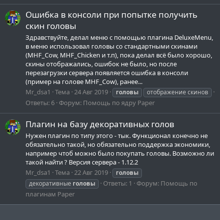
Ошибка в консоли при попытке получить
скин головы
Здравствуйте, делал меню с помощью плагина DeluxeMenu,
в меню использовал головы со стандартными скинами
(MHF_Cow, MHF_Chicken и т.п), пока делал всё было хорошо,
скины отображались, ошибок не было, но после
перезагрузки сервера появляется ошибка в консоли
(пример на голове MHF_Cow), ранее...
Mr_dsa1
Тема
24 Авг 2019
головы
отображение скинов
Ответы: 6
Форум:
Помощь по ядру Paper
Плагин на базу декоративных голов
Нужен плагин по типу этого - тык. Функционал конечно не
обязательно такой, но обязательно поддержка экономики,
например чтоб можно было покупать головы. Возможно ли
такой найти ? Версия сервера - 1.12.2
Mr_dsa1
Тема
22 Авг 2019
головы
Ответы: 1
Форум:
Помощь по
декоративные
головы
плагинам Paper