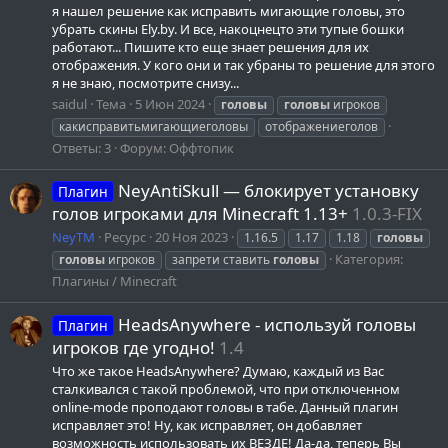
я нашел решение как исправить мигающие головы, это
убрать скины Ely.by. И все, накоцнецто эти тупые бошки
работают... Пишите кто еще знает решения для их
отображения. У кого они и так убраны то решение для этого
я не знаю, посмотрите снизу...
saidul
Тема
5 Июн 2024
головы
головы
игроков
какисправитьмигающиеголовы
отображениеголов
Ответы: 3
Форум:
Оффтопик
NeyAntiSkull — блокирует установку
Плагин
голов игроками для Minecraft 1.13+
1.0.3-FIX
NeyTM
Ресурс
20 Ноя 2023
1.16.5
1.17
1.18
головы
Категория:
головы
игроков
запрети ставить
головы
Плагины / Minecraft
HeadsAnywhere - используй головы
Плагин
игроков где угодно!
1.4
Что же такое HeadsAnywhere? Думаю, каждый из Вас
сталкивался с такой проблемой, что при отключенном
online-mode проподают головы в табе. Данный плагин
исправляет это! Ну, как исправляет, он добавляет
возможность использовать их ВЕЗДЕ! Да-да, теперь Вы