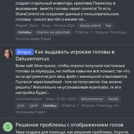
создает отдельный инвентарь креатива) Перехожу в
выживание - вместо головы череп скелета! То есть
ShareControl не сохраняет данные о пользовательских
головах - сносит все nbt и меняет её...
PlayeR_SkiLL
Тема
18 Ноя 2024
sharecontrol
баг
Ответы: 1
Форум:
Помощь
головы
плагин на креатив
по плагинам Paper
Как выдавать игрокам головы в
Вопрос
Deluxemenus
Всем хай! Мне нужно, чтобы игроки получали кастомные
головы за изумруды, но любые кавычки всё ломают, так что
из-за аргументов json весь файл с менюшкой отваливается.
Пытался через basehead - тож не получается. Как можно
решить? Желательно не устанавливая essentialsx, тк его
настройка будет...
timohamapper
Тема
8 Окт 2024
deluxemenus
heads
Ответы: 1
Форум:
Помощь по
json
yaml
головы
плагинам Paper
Решение проблемы с отображением голов
S
Тема создана для помощи, как решение проблемы. Короче,