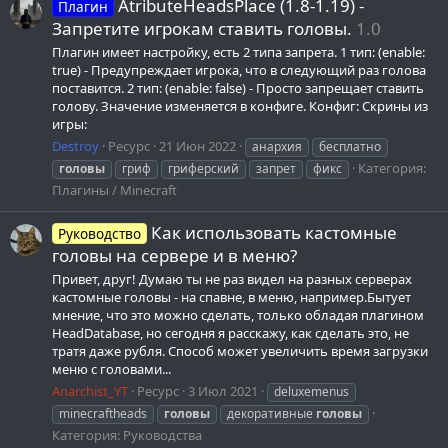
AtributeHeadsPlace (1.8-1.19) -
Плагин
Запретите игрокам ставить головы.
1.0
Плагин имеет настройку, есть 2 типа запрета. 1 тип: (enable:
true) - Предупреждает игрока, что в следующий раз голова
поставится. 2 тип: (enable: false) - Просто запрещает ставить
голову. Значение изменяется в конфиге. Конфиг: Скрины из
игры:
Destroy
Ресурс
21 Июн 2022
анархия
бесплатно
Категория:
головы
гриф
гриферский
запрет
фикс
Плагины / Minecraft
Как использовать кастомные
Руководство
головы на сервере и в меню?
Привет, друг! Думаю ты не раз видел на разных серверах
кастомные головы - на спавне, в меню, например.Бытует
мнение, что это можно сделать, только обладая плагином
HeadDatabase, но сегодня я расскажу, как сделать это, не
тратя даже рубля. Способ может увеличить время загрузки
меню с головами...
Anarchist_YT
Ресурс
3 Июл 2021
deluxemenus
minecraftheads
головы
декоративные
головы
Категория:
Руководства