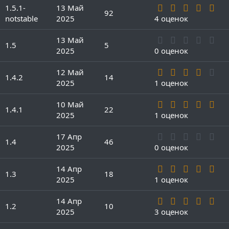
0
з
5
1.5.1-
13 Май
з
92
д
.
notstable
2025
4 оценок
в
0
ё
0
з
0
13 Май
з
1.5
5
д
.
2025
0 оценок
в
0
ё
0
з
4
12 Май
з
1.4.2
14
д
.
2025
1 оценок
в
0
ё
0
з
5
10 Май
з
1.4.1
22
д
.
2025
1 оценок
в
0
ё
0
з
0
17 Апр
з
1.4
46
д
.
2025
0 оценок
в
0
ё
0
з
5
14 Апр
з
1.3
18
д
.
2025
1 оценок
в
0
ё
0
з
5
14 Апр
з
1.2
10
д
.
2025
3 оценок
в
0
ё
0