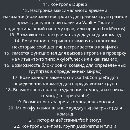
11. Контроль DupeIp
12. Настройка максимального времени
наказания(возможно настроить для разных групп разное
время, доступно при наличии Vault + Плагин
поддерживающий систему прав, или просто LuckPerms)
13. Возможность настраивать кулдауны для команд
14. Возможность скрывать/заменять в консоли
некоторые сообщения(настраивается в конфиге)
15. Имеется функционал для вызова игрока на проверку
на читы(Что-то типо AkyloffCheck или как там его)
16. Возможность блокировки команд для определенных
групп(так в определенных мирах)
17. Возможность замены списка TabComplet'a для
определенных команд для определенных групп
18. Возможность полного удаления команды из списка
команд(т.е. при /<tab>)
19. Возможность запрета команд для консоли
20. Многофункциональные кулдауны(задержки) для
команд
21. История действий(/fsc history)
22. Контроль OP-прав, групп(LuckPerms и т.п.) и