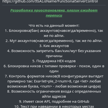
https://github.com/ItsALisName/FunctionalServerControl
и
я
Разработка приостановлена, плагин ожидает
переписи
Что есть на данный момент:
1. Блокировка(бан) аккаунтов(навсегда/временно), так
же по айпи.
2. Мут аккаунтов(навсегда/временно), так же по айпи.
3. Кик аккаунтов
4. Возможность запретить бан/кик/мут без указания
причины
5. Поддержка HEX-кодов
6. Блокировка ников с типами проверки - похож, один в
один
7. Контроль форматов ников(В конфигурации выгядит
примерно так: Exa<let>ple_2<num>8, где <let> любая
возможная буква, <num> - любая возможная цифра)
8. Возможность ограничения входа с определенных
айпи адресов
9. Имеет свое API, подробнее на GitHub
10. Текст при наведении в некоторых местах