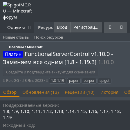
Вход
Регистрация
Форумы
Ресурсы
Что нового?
Правила
Новые отзывы
Поиск ресурсов
Плагины / Minecraft
FunctionalServerControl v1.10.0 -
Плагин
Заменяем все одним [1.8 - 1.19.3]
1.10.0
Создайте и подтвердите аккаунт для скачивания
А
Д
Т
ReloGG
3 Янв 2023
1.8-1.19
paper
purpur
spigot
в
а
е
т
т
г
Обзор
Обновления (13)
Рецензии (10)
История
Об
о
а
и
р
с
Поддерживаемые версии
о
1.8
1.9
1.10
1.11
1.12
1.13
1.14
1.15
1.16
1.17
1.18
з
д
1.19
а
Исходный код
н