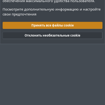
обеспечения максимального удобства пользователя.
Посмотрите дополнительную информацию и настройте
свои предпочтения
Плагины / Minecraft
Принять все файлы cookie
Cookies
Тёмная (2020)
Русский (RU)
Отклонить необязательные cookie
Обратная связь
Условия и правила
Политика конфиденциальности
Помощь
R
S
S