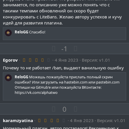
о
т
о
т
з
      enabled: true

занимается, по описанию уже можно понять что с
с
и
с
и
в
      commands:

ё
такими темпами обновлений он скоро будет
в
в
      - some_command

з
конкурировать с LiteBans. Желаю автору успехов и кучу
д
      #- "mute %1$f 5m Вам не разрешено использовать
н
н
идей для развития плагина.
    ################################################
ы
ы
    #               Worlds where word restriction do
ReloGG
Спасибо!
й
й
    ################################################
    disabled-worlds:

г
г
    - "some_world"
П
Н
-1
о
о
о
е
л
л
4
Egorov
4 Янв 2023
з
г
Версия: v1.01
о
о
.
и
а
Почему то не работает /ban, выдают ванильную ошибку
с
с
0
0
т
т
з
ReloGG
Можешь пожалуйста прислать полный скрин
и
и
в
ошибки? Или загрузить на hastebin.com или pastebin.com
ё
Отпиши на GitHub'e или пожалуйста ВКонтакте:
в
в
з
https://vk.com/alphatwo
д
н
н
ы
ы
П
Н
0
й
й
о
е
г
г
4
karamzyatina
з
4 Янв 2023
г
Версия: v1.01
о
о
.
Нормальный плагин, автор постарался! Рекомендую к
0