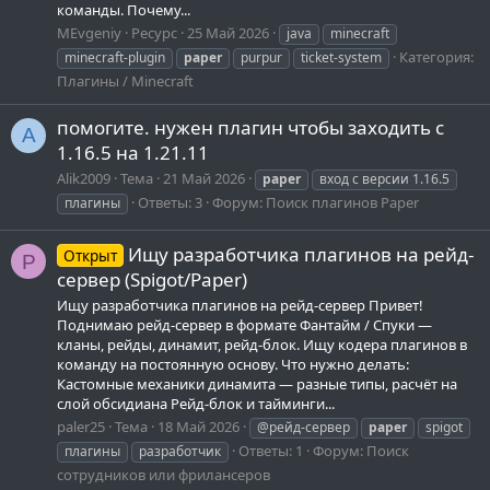
команды. Почему...
MEvgeniy
Ресурс
25 Май 2026
java
minecraft
Категория:
minecraft-plugin
paper
purpur
ticket-system
Плагины / Minecraft
помогите. нужен плагин чтобы заходить с
A
1.16.5 на 1.21.11
Alik2009
Тема
21 Май 2026
paper
вход с версии 1.16.5
Ответы: 3
Форум:
Поиск плагинов Paper
плагины
Ищу разработчика плагинов на рейд-
Открыт
P
сервер (Spigot/Paper)
Ищу разработчика плагинов на рейд-сервер Привет!
Поднимаю рейд-сервер в формате Фантайм / Спуки —
кланы, рейды, динамит, рейд-блок. Ищу кодера плагинов в
команду на постоянную основу. Что нужно делать:
Кастомные механики динамита — разные типы, расчёт на
слой обсидиана Рейд-блок и тайминги...
paler25
Тема
18 Май 2026
@рейд-сервер
paper
spigot
Ответы: 1
Форум:
Поиск
плагины
разработчик
сотрудников или фрилансеров