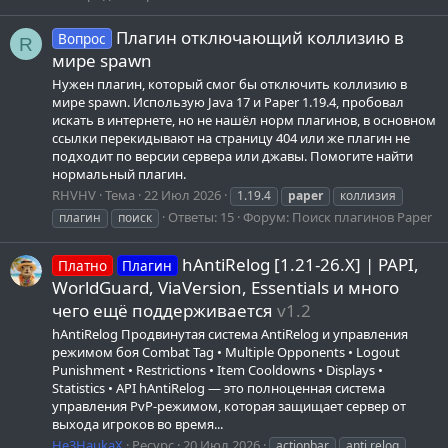
Плагин отключающий коллизию в
Вопрос
R
мире spawn
Нужен плагин, который смог бы отключить коллизию в
мире spawn. Использую Java 17 и Paper 1.19.4, пробовал
искать в интернете, но не нашёл норм плагинов, в основном
ссылки перекидывают на страницу 404 или же плагин не
подходит по версии сервера или джавы. Помогите найти
нормальный плагин.
RHVHV
Тема
22 Июл 2026
1.19.4
paper
коллизия
Ответы: 15
Форум:
Поиск плагинов Paper
плагин
поиск
hAntiRelog [1.21-26.X] | PAPI,
Платно
Плагин
WorldGuard, ViaVersion, Essentials и много
чего ещё поддерживается
v1.2
hAntiRelog Продвинутая система AntiRelog и управления
режимом боя Combat Tag • Multiple Opponents • Logout
Punishment • Restrictions • Item Cooldowns • Displays •
Statistics • API hAntiRelog — это полноценная система
управления PvP-режимом, которая защищает сервер от
выхода игроков во время...
He3HaukaX
Ресурс
20 Июл 2026
actionbar
anti relog