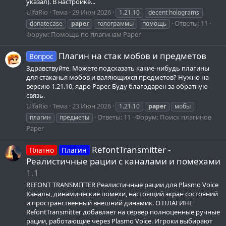
указал). В настройке...
UlfaRio
Тема
29 Июн 2026
1.21.10
decent holograms
Ответы: 11
donatecase
paper
голограммы
помощь
Форум:
Помощь по плагинам Paper
Плагин на стак мобов и предметов
Вопрос
Здравствуйте. Можете подсказать какие-нибудь плагины
для стаканья мобов и валяющихся предметов? Нужно на
версию 1.21.10, ядро Paper. Буду благодарен за обратную
связь.
UlfaRio
Тема
23 Июн 2026
1.21.10
paper
мобы
Ответы: 11
Форум:
Поиск плагинов
плагин
предметы
Paper
RefontTransmitter -
Платно
Плагин
Реалистичные рации с каналами и помехами
1.1
REFONT TRANSMITTER Реалистичные рации для Plasmo Voice
Каналы, динамические помехи, настоящий экран состояний
и пространственный внешний динамик. О ПЛАГИНЕ
RefontTransmitter добавляет на сервер полноценные ручные
рации, работающие через Plasmo Voice. Игроки выбирают