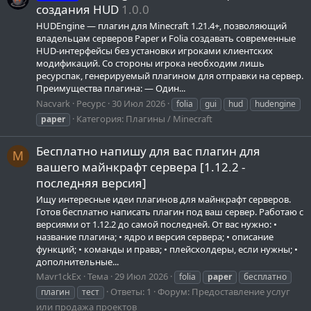
создания HUD
1.0.0
HUDEngine — плагин для Minecraft 1.21.4+, позволяющий
владельцам серверов Paper и Folia создавать современные
HUD-интерфейсы без установки игроками клиентских
модификаций. Со стороны игрока необходим лишь
ресурспак, генерируемый плагином для отправки на сервер.
Преимущества плагина: — Один...
Nacvark
Ресурс
30 Июл 2026
folia
gui
hud
hudengine
Категория:
Плагины / Minecraft
paper
Бесплатно напишу для вас плагин для
M
вашего майнкрафт сервера [1.12.2 -
последняя версия]
Ищу интересные идеи плагинов для майнкрафт серверов.
Готов бесплатно написать плагин под ваш сервер. Работаю с
версиями от 1.12.2 до самой последней. От вас нужно: •
название плагина; • ядро и версия сервера; • описание
функций; • команды и права; • плейсхолдеры, если нужны; •
дополнительные...
Mavr1ckEx
Тема
29 Июл 2026
folia
paper
бесплатно
Ответы: 1
Форум:
Предоставление услуг
плагин
тест
или продажа проектов