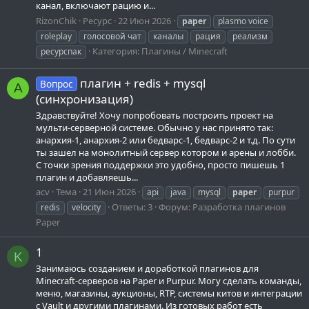
канал, включают рацию и...
RizonChik
Ресурс
22 Июн 2026
paper
plasmo voice
roleplay
голосовой чат
каналы
рация
реализм
Категория:
Плагины / Minecraft
ресурспак
плагин + redis + mysql
Вопрос
A
(синхронизация)
Здравствуйте! Хочу попробовать построить проект на
мульти-серверной системе. Обычно у нас принято так:
анархия-1, анархия-2 или бедварс-1, бедварс-2 и т.д. По сути
ты зашел на монолитный сервер котором и арены и лобби.
С точки зрения поддержки это удобно, просто пишешь 1
плагин и добавляешь...
acv
Тема
21 Июн 2026
api
java
mysql
paper
purpur
Ответы: 3
Форум:
Разработка плагинов
redis
velocity
Paper
1
K
Занимаюсь созданием и доработкой плагинов для
Minecraft-серверов на Paper и Purpur. Могу сделать команды,
меню, магазины, аукционы, RTP, системы китов и интеграции
с Vault и другими плагинами. Из готовых работ есть