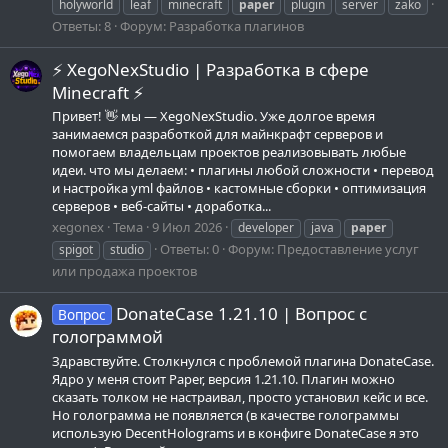
holyworld
leaf
minecraft
paper
plugin
server
zako
Ответы: 8
Форум:
Разработка плагинов
⚡ XegoNexStudio | Разработка в сфере
Minecraft ⚡
Привет! 👋 мы — XegoNexStudio. Уже долгое время
занимаемся разработкой для майнкрафт серверов и
помогаем владельцам проектов реализовывать любые
идеи. что мы делаем: • плагины любой сложности • перевод
и настройка yml файлов • кастомные сборки • оптимизация
серверов • веб-сайты • доработка...
xegonex
Тема
9 Июл 2026
developer
java
paper
Ответы: 0
Форум:
Предоставление услуг
spigot
studio
или продажа проектов
DonateCase 1.21.10 | Вопрос с
Вопрос
голограммой
Здравствуйте. Столкнулся с проблемой плагина DonateCase.
Ядро у меня стоит Paper, версия 1.21.10. Плагин можно
сказать толком не настраивал, просто установил кейс и все.
Но голограмма не появляется (в качестве голограммы
использую DecentHolograms и в конфиге DonateCase я это