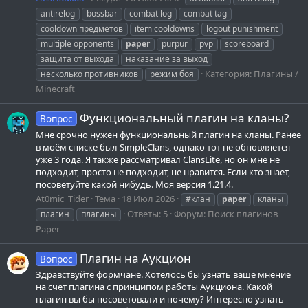
antirelog
bossbar
combat log
combat tag
cooldown предметов
item cooldowns
logout punishment
multiple opponents
paper
purpur
pvp
scoreboard
защита от выхода
наказание за выход
Категория:
Плагины /
несколько противников
режим боя
Minecraft
Функциональный плагин на кланы?
Вопрос
Мне срочно нужен функциональный плагин на кланы. Ранее
в моём списке был SimpleClans, однако тот не обновляется
уже 3 года. Я также рассматривал ClansLite, но он мне не
подходит, просто не подходит, не нравится. Если кто знает,
посоветуйте какой нибудь. Моя версия 1.21.4.
At0mic_Tider
Тема
18 Июл 2026
#клан
paper
кланы
Ответы: 5
Форум:
Поиск плагинов
плагин
плагины
Paper
Плагин на Аукцион
Вопрос
Здравствуйте формчане. Хотелось бы узнать ваше мнение
на счет плагина с принципом работы Аукциона. Какой
плагин вы бы посоветовали и почему? Интересно узнать