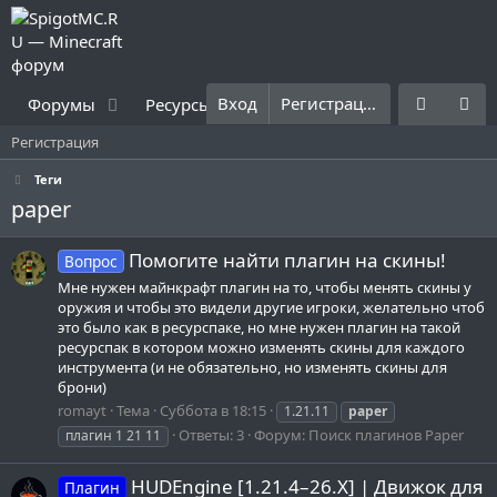
Вход
Регистрация
Форумы
Ресурсы
Что нового?
Правила
Регистрация
Теги
paper
Помогите найти плагин на скины!
Вопрос
Мне нужен майнкрафт плагин на то, чтобы менять скины у
оружия и чтобы это видели другие игроки, желательно чтоб
это было как в ресурспаке, но мне нужен плагин на такой
ресурспак в котором можно изменять скины для каждого
инструмента (и не обязательно, но изменять скины для
брони)
romayt
Тема
Суббота в 18:15
1.21.11
paper
Ответы: 3
Форум:
Поиск плагинов Paper
плагин 1 21 11
HUDEngine [1.21.4–26.X] | Движок для
Плагин