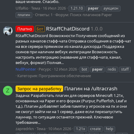
ваше мнение. Спасибо.
UlfaRio
Тема
16 Июл 2026
1.21.10
paper
аукцион
Ответы: 1
Форум:
Поиск плагинов Paper
плагин
RStaffChatDiscord
1.0.0
Платно
Бот
RStaffChatDiscord Возможности Получение сообщений из
разных каналов стафф-чата Отправка сообщения в стафф-чат
на все сервера прямиком из канала дискорда Поддержка
скинов при наличии вебхук интеграции Возможность
настроить интеграцию (название для стафф-чата, канал,
вебхук, формат) Полная...
NullPointer
Ресурс
12 Июл 2026
bot
paper
redis
staff
Категория:
Программное обеспечение
Плагин на /ultracrash
Запрос на разработку
Z
Задача: Разработать плагин для серверов Minecraft 1.21x,
основанных на Paper и его форках (Purpur, Pufferfish, Leaf и
т.д.). Плагин добавляет забив памяти у игроков на пк и они
не смогут зайти ни на 1 сервер, даже если перезапустить
лаунчер, то ситуация останется прежней. Ключевое
требование...
zapredrkn
Тема
10 Июл 2026
1.21x
create
help