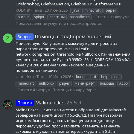
GrieforaShop, GrieforaAuction, GrieforaRTP, GrieforaMenu и...
KODNIK
Тема
20 Июн 2026
java
minecraft
paper
Ответы: 1
Форум:
purpur
spigot
плагины
разработка
Предоставление услуг или продажа проектов
Помощь с подбором значений
Вопрос
Z
Приветствую! Хочу выжать максимум для игроков из
параметров compression-level: на Leaf и
network_compression_threshold: на NullCordX Какие значения
лучше поставить при Ryzen 9 9950X, 36 гб DDR5 ОЗУ, 100 мб/с
каналу и 200 онлайна? Если какие-то еще данные
понадобятся - пишите
zapredrkn
Тема
10 Июн 2026
bungeecord
help
leaf
minecraft
nullcordx
paper
майнкрафт
помощь
ядро
Ответы: 4
Форум:
Помощь по ядру Paper
MalinaTicket
26.5.9
Плагин
MalinaTicket — система тикетов и обращений для Minecraft-
серверов на Paper/Purpur 1.16.5-26.1.2. Плагин позволяет
игрокам быстро создавать обращения в поддержку, а
персоналу удобно просматривать, отвечать, назначать,
закрывать и удалять тикеты через аккуратный GUI и