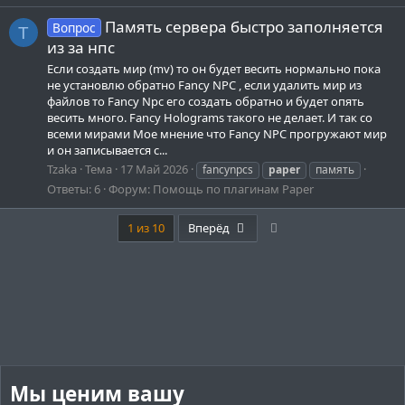
Память сервера быстро заполняется
Вопрос
T
из за нпс
Если создать мир (mv) то он будет весить нормально пока
не установлю обратно Fancy NPC , если удалить мир из
файлов то Fancy Npc его создать обратно и будет опять
весить много. Fancy Holograms такого не делает. И так со
всеми мирами Мое мнение что Fancy NPC прогружают мир
и он записывается с...
Tzaka
Тема
17 Май 2026
fancynpcs
paper
память
Ответы: 6
Форум:
Помощь по плагинам Paper
Last
1 из 10
Вперёд
Мы ценим вашу