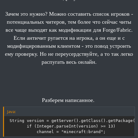
Зачем это нужно? Можно составить список игроков -
потенциальных читеров, тем более что сейчас читы
все чаще выходят как модификации для Forge/Fabric.
Если античит ругается на игрока, а он еще и с
модифицированным клиентом - это повод устроить
ему проверку. Но не переусердствуйте, а то так легко
распугать весь онлайн.
Java:
Разберем написанное.
public class BrandDetector extends JavaPlugin {

    private String channel = "MC|Brand";

Java:
    @Override

 String version = getServer().getClass().getPackage()
    public void onEnable() {

        if (Integer.parseInt(version) >= 13)

        /**

            channel = "minecraft:brand";
         * Определяем версию сервера
