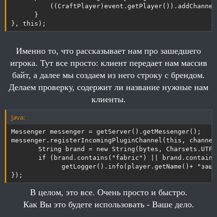
        });

          ((CraftPlayer)event.getPlayer()).addChannel
    }

      }

}
}, this);
Именно то, что рассказывает нам про зашедшего
игрока. Тут все просто: клиент передает нам массив
байт, а далее мы создаем из него строку с брендом.
Делаем проверку, содержит ли название нужные нам
клиенты.
Java:
Messenger messenger = getServer().getMessenger();

messenger.registerIncomingPluginChannel(this, channel
       String brand = new String(bytes, Charsets.UTF_8
       if (brand.contains("fabric") || brand.contains
             getLogger().info(player.getName()+ "заше
});
В целом, это все. Очень просто и быстро.
Как Вы это будете использовать - Ваше дело.