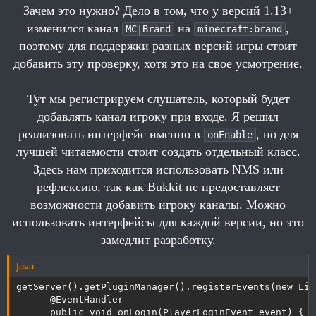
         * (опционально)

Зачем это нужно? Дело в том, что у версий 1.13+
         */

изменился канал
на
,
        String version = getServer().getClass().getP
MC|Brand
minecraft:brand
        if (Integer.parseInt(version) >= 13)

поэтому для поддержки разных версий игры стоит
            channel = "minecraft:brand";

добавить эту проверку, хотя это на свое усмотрение.
        /**

         * Регистрируем слушатель

         * Используем рефлексию или NMS

Тут мы регистрируем слушатель, который будет
         */

добавлять канал игроку при входе. Я решил
        getServer().getPluginManager().registerEvent
            @EventHandler

реализовать интерфейс именно в
, но для
onEnable
            public void onLogin(PlayerLoginEvent eve
лучшей читаемости стоит создать отдельный класс.
                ((CraftPlayer)event.getPlayer()).add
Здесь нам приходится использовать NMS или
            }

        }, this);

рефлексию, так как Bukkit не предоставляет
        /**

возможности добавить игроку каналы. Можно
         * Регистрируем канал

         * При входе на сервер игрока с Fabric или F
использовать интерфейсы для каждой версии, но это
         * в консоль выводиться сообщение об этом

замедлит разработку.
         */

        Messenger messenger = getServer().getMesseng
Java:
        messenger.registerIncomingPluginChannel(this
            String brand = new String(bytes, Charset
getServer().getPluginManager().registerEvents(new Lis
            if (brand.contains("fabric") || brand.co
      @EventHandler

                getLogger().info(player.getName()+ "
      public void onLogin(PlayerLoginEvent event) {
