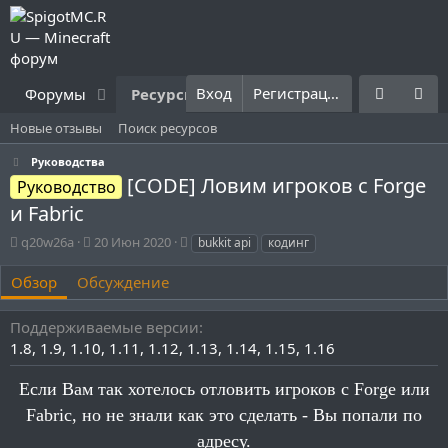
Вход
Регистрация
Форумы
Ресурсы
Что нового?
Правила
Новые отзывы
Поиск ресурсов
Руководства
[CODE] Ловим игроков с Forge
Руководство
и Fabric
А
Д
Т
q20w26a
20 Июн 2020
bukkit api
кодинг
в
а
е
т
т
г
Обзор
Обсуждение
о
а
и
р
с
Поддерживаемые версии
о
1.8
1.9
1.10
1.11
1.12
1.13
1.14
1.15
1.16
з
д
а
Если Вам так хотелось отловить игроков с Forge или
н
Fabric, но не знали как это сделать - Вы попали по
и
я
адресу.