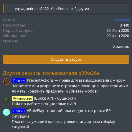
Р
yqswi
,
andreleo2122
,
YourSempai
и 2 других
е
а
Автор
q20w26a
к
Просмотры
3 440
ц
Первый выпуск
20 Июн 2020
и
Обновление
20 Июн 2020
и
0
Оценка
:
.
0 оценок
0
0
з
Обсудить ресурс
в
ё
з
Другие ресурсы пользователя q20w26a
д
PreventActions — права для взаимодействия с миром
Плагин
Запретите или разрешите игрокам с помощью прав строить и
ломать, крафтить предметы и убивать мобов!
[Bukkit API] - Сущности
Руководство
Гайд по работе с сущностями в API
VRolePlay - простой плагин для отыгровки RP-
Плагин
ситуаций
Плагин, служащий для отыгровки стандартных roleplay-
ситуаций