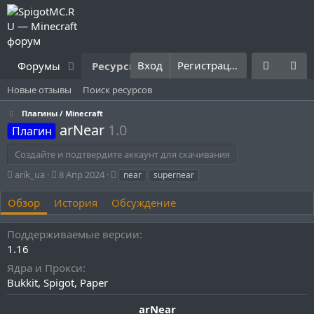
Вход
Регистрация
Форумы
Ресурсы
Что нового?
Правила
Новые отзывы
Поиск ресурсов
Плагины / Minecraft
arNear
1.0
Плагин
Создайте и подтвердите аккаунт для скачивания
А
Д
Т
arik_ua
8 Апр 2024
near
supernear
в
а
е
т
т
г
Обзор
История
Обсуждение
о
а
и
р
с
Поддерживаемые версии
о
1.16
з
д
Ядра и Прокси
а
Bukkit
Spigot
Paper
н
и
arNear
я