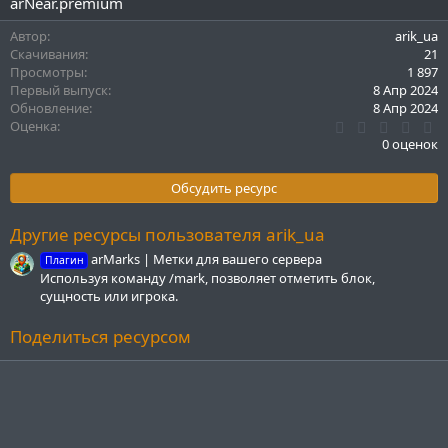
arNear.premium
Автор
arik_ua
Скачивания
21
Просмотры
1 897
Первый выпуск
8 Апр 2024
Обновление
8 Апр 2024
0
Оценка
.
0 оценок
0
0
з
Обсудить ресурс
в
ё
з
Другие ресурсы пользователя arik_ua
д
arMarks | Метки для вашего сервера
Плагин
Используя команду /mark, позволяет отметить блок,
сущность или игрока.
Поделиться ресурсом