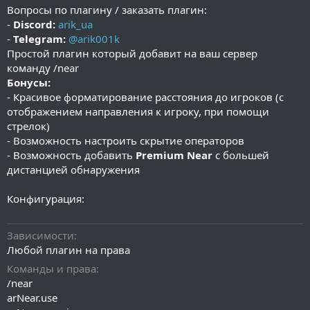
Вопросы по плагину / заказать плагин:
-
Discord:
arik_ua
-
Telegram:
@arik001k
Простой плагин который добавит на ваш сервер
команду /near
Бонусы:
- Красивое форматирование расстояния до игроков (с
отображением направления к игроку, при помощи
стрелок)
- Возможность настроить скрытие операторов
- Возможность добавить
Premium Near
с большей
дистанцией обнаружения
Конфигурация:
Зависимости
Любой плагин на права
Команды и права
/near
arNear.use