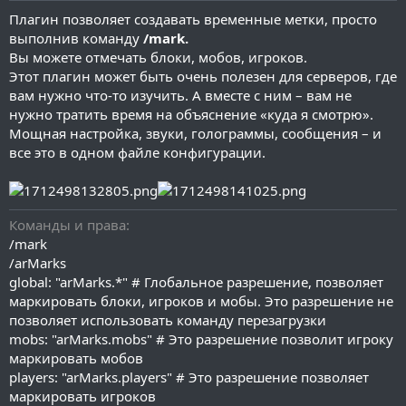
и
Плагин позволяет создавать временные метки, просто
я
выполнив команду
/mark.
Вы можете отмечать блоки, мобов, игроков.
Этот плагин может быть очень полезен для серверов, где
вам нужно что-то изучить. А вместе с ним – вам не
нужно тратить время на объяснение «куда я смотрю».
Мощная настройка, звуки, голограммы, сообщения – и
все это в одном файле конфигурации.
Команды и права
/mark
/arMarks
global: "arMarks.*" # Глобальное разрешение, позволяет
маркировать блоки, игроков и мобы. Это разрешение не
позволяет использовать команду перезагрузки
mobs: "arMarks.mobs" # Это разрешение позволит игроку
маркировать мобов
players: "arMarks.players" # Это разрешение позволяет
маркировать игроков