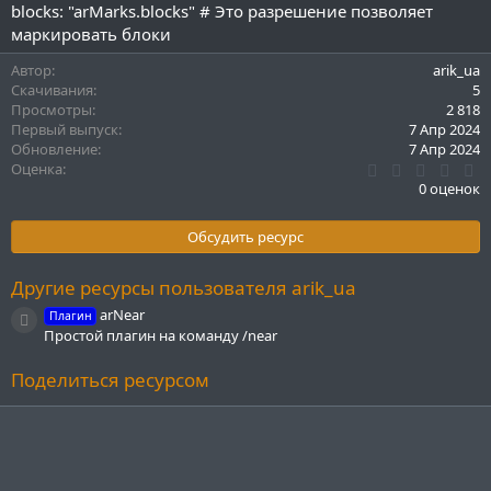
blocks: "arMarks.blocks" # Это разрешение позволяет
маркировать блоки
Автор
arik_ua
Скачивания
5
Просмотры
2 818
Первый выпуск
7 Апр 2024
Обновление
7 Апр 2024
0
Оценка
.
0 оценок
0
0
з
Обсудить ресурс
в
ё
з
Другие ресурсы пользователя arik_ua
д
arNear
Плагин
Иконка ресурса
Простой плагин на команду /near
Поделиться ресурсом