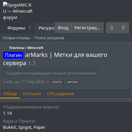
Вход
Регистрация
Форумы
Ресурсы
Что нового?
Правила
Новые отзывы
Поиск ресурсов
Плагины / Minecraft
arMarks | Метки для вашего
Плагин
сервера
1.3
Создайте и подтвердите аккаунт для скачивания
А
Д
Т
arik_ua
7 Апр 2024
marks
метки
в
а
е
т
т
г
Обзор
История
Обсуждение
о
а
и
р
с
Поддерживаемые версии
о
1.16
з
д
Ядра и Прокси
а
Bukkit
Spigot
Paper
н