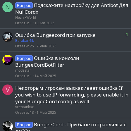
Подскажите настройку для Antibot Для
Вопрос
N
NullCordx
NeznixWorld
Ответы
1
10 Авг 2025
Р
Ошибка Bungeecord при запуске
е
Baraban4ik
Ответы
25
2 Июн 2025
е
Ошибка в консоли
Вопрос
BungeeCordBotFilter
о
modestar
Ответы
1
14 Май 2025
Некоторым игрокам выскакивает ошибка If
V
you wish to use IP forwarding, please enable it in
your BungeeCord config as well
vceotankax
Ответы
13
1 Май 2025
BungeeCord - При бане отправлялся в
Вопрос