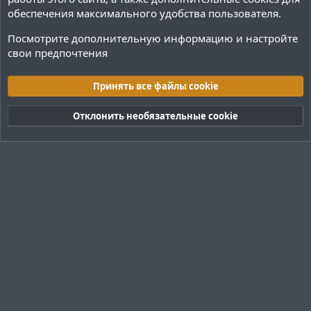
обеспечения максимального удобства пользователя.
Посмотрите дополнительную информацию и настройте
свои предпочтения
BungeeCord
Принять все файлы cookie
Cookies
Тёмная (2020)
Русский (RU)
Отклонить необязательные cookie
Обратная связь
Условия и правила
Политика конфиденциальности
Помощь
R
S
S