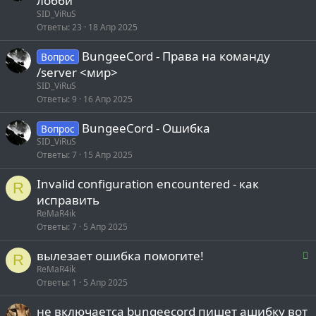
лобби
SID_ViRuS
Ответы
23
18 Апр 2025
BungeeCord - Права на команду
Вопрос
/server <мир>
SID_ViRuS
Ответы
9
16 Апр 2025
BungeeCord - Ошибка
Вопрос
SID_ViRuS
Ответы
7
15 Апр 2025
Invalid configuration encountered - как
R
исправить
ReMaR4ik
Ответы
7
5 Апр 2025
Р
вылезает ошибка помогите!
R
е
ReMaR4ik
Ответы
1
5 Апр 2025
е
не включаетса bungeecord пишет ашибку вот