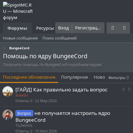
Вход
Регистрация
Форумы
Ресурсы
Что нового?
Правила
Новые сообщения
Поиск сообщений
BungeeCord
Помощь по ядру BungeeCord
Получить помощь по BungeeCord-подобным ядрам
Последние обновления
Популярное
Новое
Без отве
Фильтры
З
З
[ГАЙД] Как правильно задать вопрос
а
а
BuseSo
Ответы
0
22 Мар 2020
к
к
р
р
не получается настроить ядро
Вопрос
ы
е
BungeeCord
т
п
TiLZetnick
а
л
Ответы
2
10 Июл 2026
е