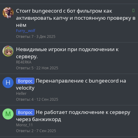
Р
Стоит bungeecord с бот фильтром как
о
е
активировать капчу и постоянную проверку в
нём
е
Furry__wolf
Ответы
7
3 Дек 2025
о
Невидимые игроки при подключении к
серверу.
RE4ERKA
Ответы
5
22 Ноя 2025
Перенаправление с bungeecord на
Вопрос
H
velocity
Heller
Ответы
4
12 Сен 2025
Не работает подключение к серверу
Вопрос
M
через банжикорд
Moroz_11
Ответы
2
7 Сен 2025