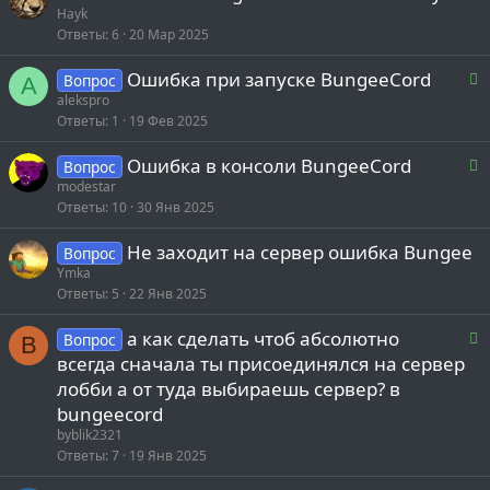
Hayk
о
Ответы
6
20 Мар 2025
Р
Ошибка при запуске BungeeCord
Вопрос
A
е
alekspro
Ответы
1
19 Фев 2025
е
Р
Ошибка в консоли BungeeCord
Вопрос
е
modestar
о
Ответы
10
30 Янв 2025
е
Не заходит на сервер ошибка Bungee
Вопрос
Ymka
о
Ответы
5
22 Янв 2025
Р
а как сделать чтоб абсолютно
Вопрос
B
е
всегда сначала ты присоединялся на сервер
лобби а от туда выбираешь сервер? в
е
bungeecord
byblik2321
о
Ответы
7
19 Янв 2025