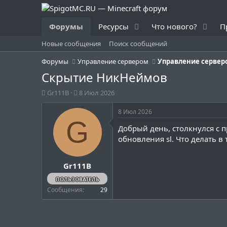
Форумы
Ресурсы
Что нового?
П
Новые сообщения
Поиск сообщений
Форумы
Управление сервером
Управление сервер
Скрытие НикНеймов
А
Д
Gr111B
8 Июл 2026
в
а
т
т
8 Июл 2026
о
а
G
Добрый день, столкнулся с п
р
н
т
а
обновления sl. Что делать 
е
ч
м
а
Gr111B
ы
л
а
ПОЛЬЗОВАТЕЛЬ
Сообщения
29