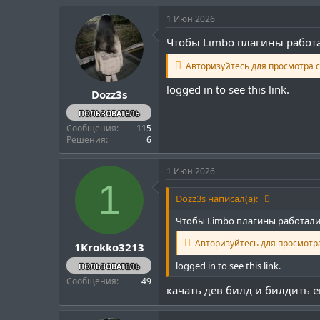
1 Июн 2026
Чтобы Limbo плагины работа
Авторизуйтесь для просмотра с
logged in to see this link.
Dozz3s
ПОЛЬЗОВАТЕЛЬ
Сообщения
115
Решения
6
1 Июн 2026
1
Dozz3s написал(а):
Чтобы Limbo плагины работали 
Авторизуйтесь для просмотра
1Krokko3213
logged in to see this link.
ПОЛЬЗОВАТЕЛЬ
Сообщения
49
качать дев билд и билдить е