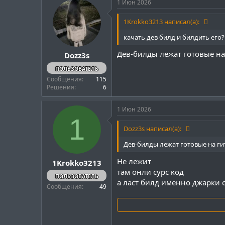
1 Июн 2026
1Krokko3213 написал(а):
качать дев билд и билдить его?
Дев-билды лежат готовые на
Dozz3s
ПОЛЬЗОВАТЕЛЬ
Сообщения
115
Решения
6
1 Июн 2026
1
Dozz3s написал(а):
Дев-билды лежат готовые на ги
Не лежит
1Krokko3213
там онли сурс код
ПОЛЬЗОВАТЕЛЬ
а ласт билд именно джарки о
Сообщения
49