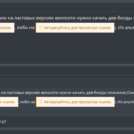
ли на ластовых версиях велосити нужно качать дев-билды 
, либо на
). Из ал
сылок.
Авторизуйтесь для просмотра ссылок.
на ластовых версиях велосити нужно качать дев-билды плагинов (См
, либо на
). Из аль
 ссылок.
Авторизуйтесь для просмотра ссылок.
го?