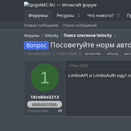
Форумы
Ресурсы
Что нового?
П
Новые сообщения
Поиск сообщений
Форумы
Velocity
Поиск плагинов Velocity
Посоветуйте норм авт
Вопрос
А
Д
Т
1Krokko3213
1 Июн 2026
nanolimbo
velocity
авт
в
а
е
т
т
г
1 Июн 2026
о
а
и
1
р
н
LimboAPI и LimboAuth идут л
т
а
е
ч
м
а
ы
л
1Krokko3213
а
ПОЛЬЗОВАТЕЛЬ
Сообщения
49