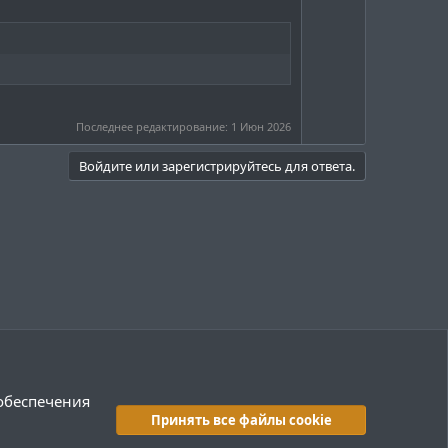
н
г
ы
о
й
л
г
о
о
с
л
Последнее редактирование:
1 Июн 2026
о
Войдите или зарегистрируйтесь для ответа.
с
 обеспечения
Принять все файлы cookie