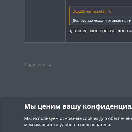
Dozz3s написал(а):
Дев-билды лежат готовые на ги
а, нашел, мне просто слон н
Поделиться:
Мы ценим вашу конфиденциа
Мы используем основные
cookies
для обеспечени
максимального удобства пользователя.
Форумы
Velocity
Поиск плагинов Velocity