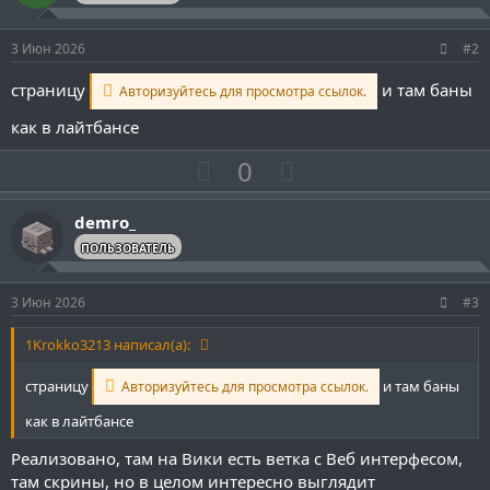
3 Июн 2026
#2
страницу
и там баны
Авторизуйтесь для просмотра ссылок.
как в лайтбансе
П
Н
0
о
е
з
г
demro_
и
а
ПОЛЬЗОВАТЕЛЬ
т
т
и
и
3 Июн 2026
#3
в
в
н
н
1Krokko3213 написал(а):
ы
ы
страницу
и там баны
Авторизуйтесь для просмотра ссылок.
й
й
как в лайтбансе
г
г
о
о
Реализовано, там на Вики есть ветка с Веб интерфесом,
л
л
там скрины, но в целом интересно выглядит