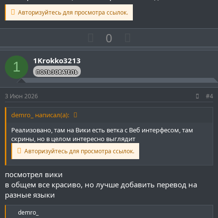
о
о
Авторизуйтесь для просмотра ссылок.
с
с
П
Н
0
о
е
з
г
1Krokko3213
1
и
а
ПОЛЬЗОВАТЕЛЬ
т
т
и
и
3 Июн 2026
#4
в
в
н
н
demro_ написал(а):
ы
ы
Реализовано, там на Вики есть ветка с Веб интерфесом, там
й
й
скрины, но в целом интересно выглядит
г
г
Авторизуйтесь для просмотра ссылок.
о
о
л
л
посмотрел вики
в общем все красиво, но лучше добавить перевод на
о
о
разные языки
с
с
Р
demro_