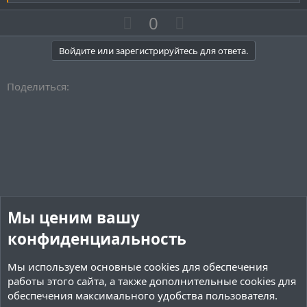
е
а
П
Н
0
к
о
е
ц
и
з
г
Войдите или зарегистрируйтесь для ответа.
и
и
а
:
т
т
Поделиться:
и
и
в
в
н
н
ы
ы
й
й
г
г
о
о
Мы ценим вашу
л
л
о
о
конфиденциальность
с
с
Мы используем основные
cookies
для обеспечения
работы этого сайта, а также дополнительные cookies для
обеспечения максимального удобства пользователя.