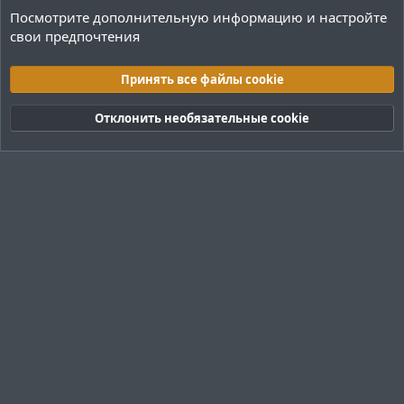
Посмотрите дополнительную информацию и настройте
свои предпочтения
Разработка плагинов Paper
Принять все файлы cookie
Cookies
Тёмная (2020)
Русский (RU)
Обратная связь
Условия и правила
Отклонить необязательные cookie
Политика конфиденциальности
Помощь
R
S
S