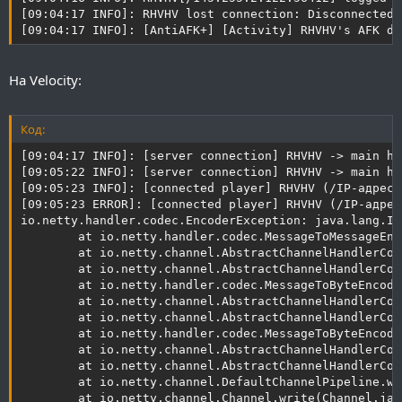
с
с
[09:04:17 INFO]: RHVHV lost connection: Disconnected

[09:04:17 INFO]: [AntiAFK+] [Activity] RHVHV's AFK da
На Velocity:
Код:
[09:04:17 INFO]: [server connection] RHVHV -> main ha
[09:05:22 INFO]: [server connection] RHVHV -> main ha
[09:05:23 INFO]: [connected player] RHVHV (/IP-адрес)
[09:05:23 ERROR]: [connected player] RHVHV (/IP-адрес
io.netty.handler.codec.EncoderException: java.lang.Il
        at io.netty.handler.codec.MessageToMessageEnc
        at io.netty.channel.AbstractChannelHandlerCon
        at io.netty.channel.AbstractChannelHandlerCon
        at io.netty.handler.codec.MessageToByteEncode
        at io.netty.channel.AbstractChannelHandlerCon
        at io.netty.channel.AbstractChannelHandlerCon
        at io.netty.handler.codec.MessageToByteEncode
        at io.netty.channel.AbstractChannelHandlerCon
        at io.netty.channel.AbstractChannelHandlerCon
        at io.netty.channel.DefaultChannelPipeline.wr
        at io.netty.channel.Channel.write(Channel.jav