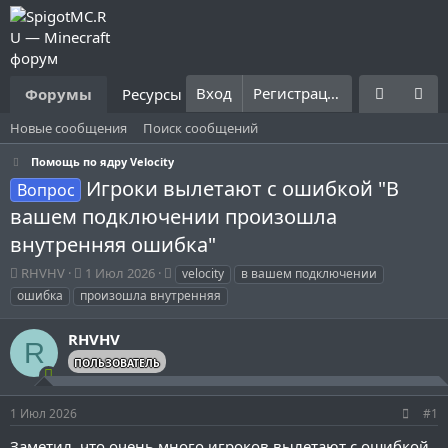
Вход
Регистрация
Форумы
Ресурсы
Что нового?
Правила
Новые сообщения
Поиск сообщений
Помощь по ядру Velocity
Игроки вылетают с ошибкой "В
Вопрос
вашем подключении произошла
внутренняя ошибка"
А
Д
Т
RHVHV
1 Июл 2026
velocity
в вашем подключении
в
а
е
ошибка
произошла внутренняя
т
т
г
о
а
и
RHVHV
р
н
R
т
а
ПОЛЬЗОВАТЕЛЬ
е
ч
м
а
1 Июл 2026
#1
ы
л
а
Заметил, что очень много игроков вылетают с ошибкой