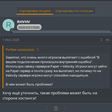
На Velocity:
Сортировка по дате
Сортировка по голосам
Код:
RHVHV
R
[09:04:17 INFO]: [server connection] RHVHV -> main h
ПОЛЬЗОВАТЕЛЬ
[09:05:22 INFO]: [server connection] RHVHV -> main h
[09:05:23 INFO]: [connected player] RHVHV (/IP-адре
1 Июл 2026
#2
[09:05:23 ERROR]: [connected player] RHVHV (/IP-адр
Porfaw написал(а):
Заметил, что очень много игроков вылетают с ошибкой "В
вашем подключении произошла внутренняя ошибка".
Использую связку серверов Paper + Velocity. Игроки могут зайти
на Paper сервер и почти сразу же вылетают, но почему-то на
Velocity сервере игроки могут спокойно находиться.
В чём может быть проблема?
Хочу ещё уточнить, такая проблема может быть на
стороне хостинга?
П
Н
0