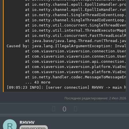
        at io.netty.channel.epoll.EpollIoHandler.proc
        at io.netty.channel.epoll.EpollIoHandler.run(
        at io.netty.channel.SingleThreadIoEventLoop.r
        at io.netty.channel.SingleThreadIoEventLoop.r
        at io.netty.util.concurrent.SingleThreadEvent
        at io.netty.util.internal.ThreadExecutorMap$2
        at io.netty.util.concurrent.FastThreadLocalRu
        at java.base/java.lang.Thread.run(Thread.java
Caused by: java.lang.IllegalArgumentException: Invalid
        at com.viaversion.viaversion.connection.UserC
        at com.viaversion.viaversion.connection.UserC
        at com.viaversion.viaversion.api.connection.U
        at com.viaversion.viaversion.platform.ViaEnco
        at com.viaversion.viaversion.platform.ViaEnco
        at io.netty.handler.codec.MessageToMessageEnc
        ... 43 more

[09:05:23 INFO]: [server connection] RHVHV -> main ha
Последнее редактирование:
2 Июл 2026
П
Н
0
о
е
з
г
RHVHV
R
и
а