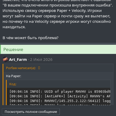
"В вашем подключении произошла внутренняя ошибка".
Использую связку серверов Paper + Velocity. Игроки
могут зайти на Paper сервер и почти сразу же вылетают,
но почему-то на Velocity сервере игроки могут спокойно
находиться.
В чём может быть проблема?
Решение
Art_Farm
2 Июл 2026
Porfaw написал(а):
На Paper:
Код:
[09:04:16 INFO]: UUID of player RHVHV is 85903bd9-f3
[09:04:16 INFO]: [AntiAFK+] [Activity] RHVHV's AFK d
[09:04:16 INFO]: RHVHV[/145.255.2.122:56412] logged
[09:04:17 INFO]: RHVHV lost connection: Disconnected
[09:04:17 INFO]: [AntiAFK+] [Activity] RHVHV's AFK 
Посмотреть полное сообщение