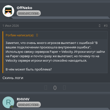
о
е
з
г
OffNeko
и
а
ПОЛЬЗОВАТЕЛЬ
т
т
и
и
1 Июл 2026
#3
в
в
н
н
Porfaw написал(а):
ы
ы
Заметил, что очень много игроков вылетают с ошибкой "В
й
й
вашем подключении произошла внутренняя ошибка".
Использую связку серверов Paper + Velocity. Игроки могут зайти
г
г
на Paper сервер и почти сразу же вылетают, но почему-то на
о
о
Velocity сервере игроки могут спокойно находиться.
л
л
В чём может быть проблема?
о
о
с
с
Скинь логи
П
Н
0
о
е
з
г
RHVHV
R
и
а
ПОЛЬЗОВАТЕЛЬ