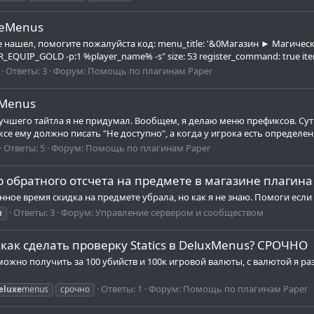
xeMenus
е нашел, помогите пожалуйста код: menu_title: '&0Магазин ► Магиче
QUIP_GOLD -p:1 %player_name% -s" size: 53 register_command: true items:
Ответы: 3
Форум:
Помощь по плагинам Paper
eMenus
учшего тайтла я не придумал. Вообщем, я делаю меню префиксов. Суть
е ему должно писать "Не доступно", а когда у игрока есть определен
Ответы: 5
Форум:
Помощь по плагинам Paper
ер обратного отсчета на предмете в магазине плагин
нное время скидка на предмете убрала, но как я не знаю. Помоги есл
Ответы: 3
Форум:
Управление сервером и сообществом
u
 как сделать проверку Statics в DeluxMenus? СРОЧНО
можно получить за 100 убийств и 100к игровой валюты, с валютой я раз
Ответы: 1
Форум:
Помощь по плагинам Paper
eluxe
menus
срочно