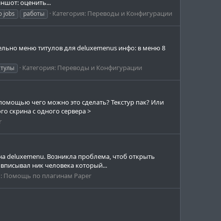
ншот: оценить...
Категория:
Переводы и Конфигурации
 jobs
работы
тельно меню титулов для deluxemenus инфо: в меню 8
Категория:
Переводы и Конфигурации
итулы
 помощью чего можно это сделать? Текстур пак? Или
го скрина с одного сервера >
r
а deluxemenu. Возникла проблема, чтоб открыть
" вписывал ник человека который...
:
Помощь по плагинам Paper