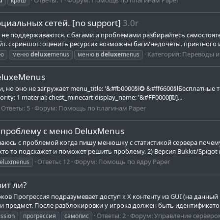
u
краш
оциальных сетей. [no support]
3.0r
я и не поддерживаются. с багами и проблемами разбирайтесь самостоя
сайт. скриншот: оценить ресурсик возможны баги/недочёты. приятного
Категория:
Переводы и
ю
меню
deluxe
menus
меню в
deluxe
menus
eluxeMenus
 но оно не загружает menu_title: '&#fb0000§l✪ &#ff6600§lБесплатные ток
 priority: 1 material: chest_minecart display_name: '&#FF0000[₪]...
Ответы: 5
Форум:
Помощь по плагинам Paper
ь проблему с меню DeluxMenus
иваюсь с проблемой когда пишу менюшку с статистикой сервера почему
то то подскажет и поможет решить проблему. 2) Версия Bukkit/Spigot (
Ответы: 12
Форум:
Помощь по ядру Paper
eluxmenus
оит ли?
ков Прогрессия подразумевает доступ к Х контенту из GUI (на данный
и предмет. После разблокировки у игрока должен быть идентификатор 
Ответы: 2
Форум:
Управление серверо
ssion
прогрессия
самопис