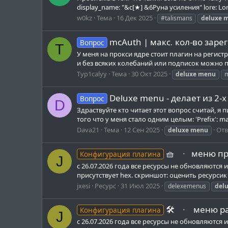
display_name: "&c[★] &6Руна усиления" lore: Lore: 
w0kz
Тема
16 Дек 2025
#talismans
deluxe
m
mcAuth | макс. кол-во зар
Вопрос
T
У меня на прокси ядре стоит плагин на регистр
и без всяких колебаний или подписок можно про
Typ1calyy
Тема
30 Окт 2025
deluxe
menu
m
Deluxe menu - делает из 2-
Вопрос
D
Здраствуйте кто читает этот вопрос считай, я
того что у меня стало одним целым: 'Prefix': ma
Dava21
Тема
12 Сен 2025
Отв
deluxe
menu
🧺⠀ ∙⠀меню пр
Конфигурация плагина
J
с 26.07.2026 года все ресурсы не обновляютс
присутствует hex. скриншот: оценить ресурси
jxesi
Ресурс
31 Июл 2025
delexemenus
del
🛠️⠀ ∙⠀ меню ра
Конфигурация плагина
J
с 26.07.2026 года все ресурсы не обновляютс