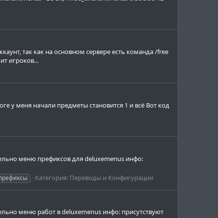
каунт, так как на основном сервере есть команда /free
т игроков...
оге у меня начали предметы становится 1 и всё Вот код
ятельно меню префиксов для deluxemenus инфо:
Категория:
Переводы и Конфигурации
префиксы
тельно меню работ в deluxemenus инфо: присутствуют