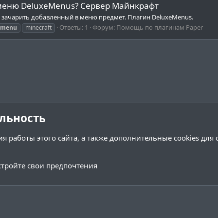
 меню DeluxeMenus? Сервер Майнкрафт
о зачарить добавленный в меню предмет. Плагин DeluxeMenus.
Ответы: 1
Форум:
Помощь по плагинам Paper
menu
minecraft
льность
я работы этого сайта, а также дополнительные cookies для
тройте свои предпочтения
Обратная связь
Условия и 