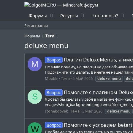
Форумы
Ресурсы
Что нового?
Регистрация
Форумы
Теги
deluxe menu
Плагин DeluxeMenus, а име
Вопрос
M
Не знаю почему, но плагин не дает объявления в
Подскажите что делать. В инете не нашел так
Mookki
Тема
5 Май 2026
deluxe
menu
del
Помогите с плагином Delux
Вопрос
S
Я хотел бы сделать у себя в магазине фон (как 
images/shop_background.png items: 'item_multi_0': 
stonekobyak
Тема
3 Май 2026
deluxe
menu
Помогите с условием beter
Вопрос
W
Проблема в том что талик есть но он почему то 