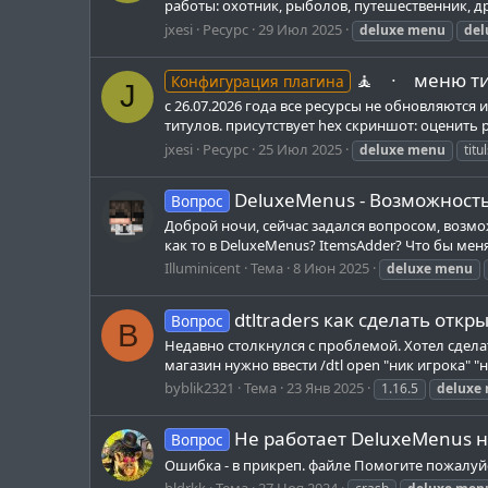
работы: охотник, рыболов, путешественник, др
jxesi
Ресурс
29 Июл 2025
deluxe
menu
del
🧘⠀ ∙⠀ меню ти
Конфигурация плагина
J
с 26.07.2026 года все ресурсы не обновляютс
титулов. присутствует hex скриншот: оценить
jxesi
Ресурс
25 Июл 2025
deluxe
menu
titu
DeluxeMenus - Возможност
Вопрос
Доброй ночи, сейчас задался вопросом, возмо
как то в DeluxeMenus? ItemsAdder? Что бы мен
Illuminicent
Тема
8 Июн 2025
deluxe
menu
dtltraders как сделать от
Вопрос
B
Недавно столкнулся с проблемой. Хотел сдел
магазин нужно ввести /dtl open "ник игрока" "
byblik2321
Тема
23 Янв 2025
1.16.5
deluxe
Не работает DeluxeMenus на
Вопрос
Ошибка - в прикреп. файле Помогите пожалуйс
bldrkk
Тема
27 Ноя 2024