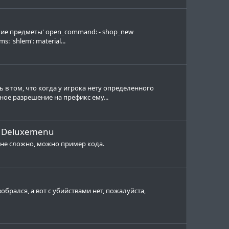
ские предметы' open_command: - shop_new
 'shlem': material...
 в том, что когда у игрока нету определенного
ное разрешение на префикс ему...
а Deluxemenu
и не сложно, можно пример кода.
обрался, а вот с убийствами нет, пожалуйста,