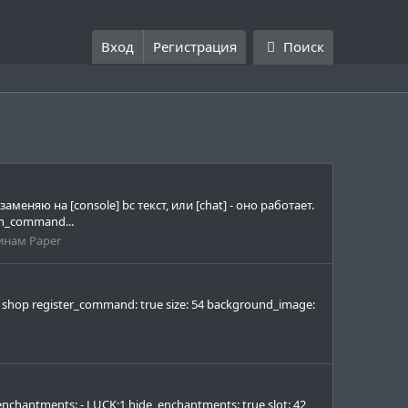
Вход
Регистрация
Поиск
меняю на [console] bc текст, или [chat] - оно работает.
n_command...
инам Paper
shop register_command: true size: 54 background_image:
chantments: - LUCK;1 hide_enchantments: true slot: 42