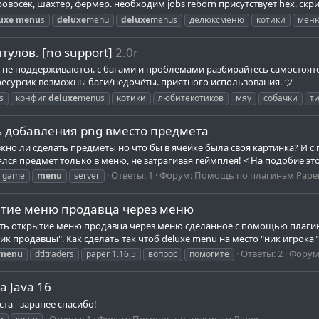
овосек, шахтёр, фермер. необходим jobs reborn присутствует hex. скри
uxe
menu
s
deluxe
menu
deluxe
menus
делюксменю
котики
меню
тулов. [no support]
2.0r
я и не поддерживаются. с багами и проблемами разбирайтесь самостоя
 ресурсик возможны баги/недочёты. приятного использования. ツ
ls
конфиг
deluxe
menus
котики
любитекотиков
мяу
собачки
т
ь добавления png вместо предмета
жно ли сделать предметы но что бы в ячейке была своя картинка? И с
ялся предмет только в меню, не затрагивая геймплея! < На подобие это
Ответы: 1
Форум:
Помощь по плагинам Pape
game
menu
server
крытие меню продавца через меню
ать открытие меню продавца через меню сделанное с помощью плагин
ник продавцы". Как сделать так чтоб deluxe menu на место "ник игрока
Ответы: 2
Форум
menu
dtltraders
paper 1.16.5
вопрос
помогите
 Java 16
та - заранее спасибо!
Ответы: 1
Форум:
Помощь по плагинам Paper