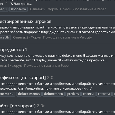
- '' - "&7Когда во...
Ответы: 9
Форум:
Помощь по плагинам Paper
enu
проблема
егестрированных игроков
ицаю и авторизацию mcauth, и я хотел бы узнать - как сделать лимит ак
сто забрать подарок в виде дк(донат кейса), и я захотел сделать лими
Ответы: 2
Форум:
Помощь по плагинам Velocity
cauth
х предметов 1
 пишу код на меню с помощью плагина deluxe menu Я сделал меню, в ит
terial: netherite_sword display_name: '&7&lНажмите для префикса'...
еты: 1
Форум:
Помощь по плагинам Paper
ефиксов. [no support]
2.0
я и не поддерживаются. с багами и проблемами разбирайтесь самосто
к возможны баги/недочёты. приятного использования. ツ
uxe
menu
deluxe
menu
s
deluxe
menu
prefixes
котики
котости
бот. [no support]
2.0r
я и не поддерживаются. с багами и проблемами разбирайтесь самостоя