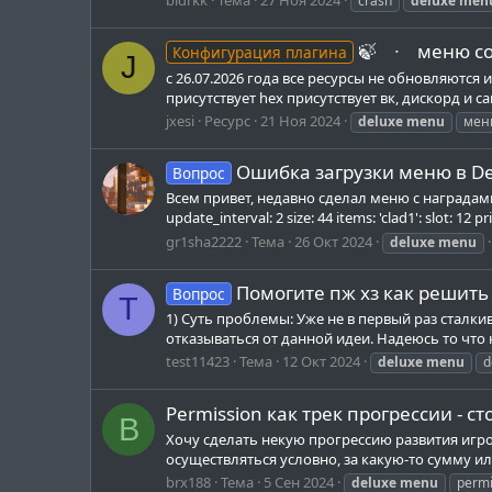
crash
deluxe
men
🍃⠀ ∙⠀ меню с
Конфигурация плагина
J
с 26.07.2026 года все ресурсы не обновляютс
присутствует hex присутствует вк, дискорд и 
jxesi
Ресурс
21 Ноя 2024
deluxe
menu
мен
Ошибка загрузки меню в D
Вопрос
Всем привет, недавно сделал меню с наградами,
update_interval: 2 size: 44 items: 'clad1': slot: 12
gr1sha2222
Тема
26 Окт 2024
deluxe
menu
Помогите пж хз как решит
Вопрос
T
1) Суть проблемы: Уже не в первый раз сталк
отказываться от данной идеи. Надеюсь то что к
test11423
Тема
12 Окт 2024
deluxe
menu
d
Permission как трек прогрессии - ст
B
Хочу сделать некую прогрессию развития игро
осуществляться условно, за какую-то сумму ил
brx188
Тема
5 Сен 2024
deluxe
menu
permi