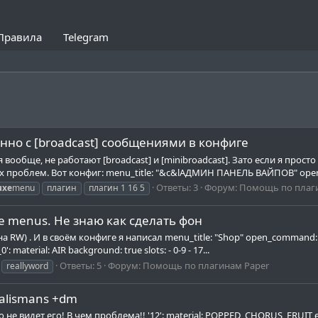
Правила
Telegram
нно с [broadcast] сообщениями в конфиге
ообще, не работают [broadcast] и [minibroadcast]. Зато если я просто за
их проблем. Вот конфиг: menu_title: "&c&lАДМИН ПАНЕЛЬ ВАЙПОВ" ope
Ответы: 3
Форум:
Помощь по плаг
uxe
menu
плагин
плагин 1 16 5
e menus. Не знаю как сделать фон
на RW) . И в своём конфиге я написал menu_title: "Shop" open_command: 
material: AIR background: true slots: - 0-9 - 17...
Ответы: 5
Форум:
Помощь по плагинам Paper
reallyword
talismans +dm
не видет его! В чем проблема!! '12': material: POPPED_CHORUS_FRUIT en