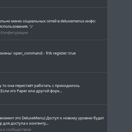
тельно меню социальных сетей в deluxemenus инфо:
 использования. ツ
 Конфигурации
ены' open_command: - frtk register: true
 то она перестаёт работать с приходилось
Если это Paper или другой форк...
 момент это DeluxeMenu) Доступ к новому уровню будет
для доступа к контенту...
м и сообществом