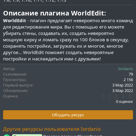
Описание плагина WorldEdit:
WorldEdit
- плагин предлагает невероятно много команд
для редактирования мира. Вы с помощью его можете
убирать стены, создавать их, создать невероятно
мощную кирку и ломать сразу по 100 блоков в секунду,
сохранять постройки, загружать их и многое, многое
другое... WorldEdit поможет создать невероятные
постройки и наслаждаться ими с друзьями!
Автор
Iordanis
Скачивания
79
Просмотры
2 156
Первый выпуск
3 Мар 2022
Обновление
3 Мар 2022
0
Оценка
.
0 оценок
0
0
з
Обсудить ресурс
в
ё
з
Другие ресурсы пользователя Iordanis
д