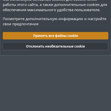
работы этого сайта, а также дополнительные cookies для
обеспечения максимального удобства пользователя.
Посмотрите дополнительную информацию и настройте
свои предпочтения
Переводы и Конфигурации
Принять все файлы cookie
Cookies
Тёмная (2020)
Русский (RU)
Отклонить необязательные cookie
Обратная связь
Условия и правила
Политика конфиденциальности
Помощь
R
S
S