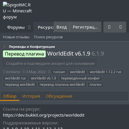
Вход
Регистрация
Форумы
Ресурсы
Что нового?
Правила
Новые отзывы
Поиск ресурсов
Переводы и Конфигурации
WorldEdit v6.1.9
6.1.9
Перевод плагина
Создайте и подтвердите аккаунт для скачивания
А
Д
Т
Iordanis
3 Мар 2022
russian
worldedit
worldedit 1.12.2 rus
в
а
е
worldedit rus
worldedit v6.1.9
переведённый конфиг
т
т
г
перевод worldedit
перевод плагина worldedit
плагин
о
а
и
р
с
Обзор
История
Обсуждение
о
з
д
Ссылка на ресурс
а
https://dev.bukkit.org/projects/worldedit
н
Поддерживаемые версии
и
1.8
1.9
1.10
я
1.11
1.12
1.13