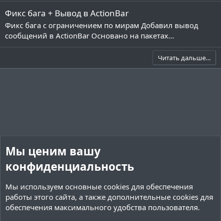
ab-w: "&cЭтот блок запрещён в этом мире!" # Актионба
Фикс бага + Вывод в ActionBar
Фикс бага с ограничением по мирам Добавил вывод
# Настройка лимитов по высотам

сообщений в ActionBar Основано на пакетах...
H-Limit: true # Включать ли лимиты по высотам

H-Limit-Blocks: # Запрещённые блоки вида Блок: "Мин 
Читать дальше…
CHEST: "0,10"

BARREL: "0,100"

# Настройка абсолютных лимитов

# Абсолютные лимиты - запрещают ставить блоки везде

C-Limit: true # Включать ли абсолютные лимиты

C-Limit-Blocks: # Запрещённые блоки

- GOLD_BLOCK

- BARRIER

Мы ценим вашу
# Настройка лимитов по мирам

конфиденциальность
W-Limit: true # Включать или выключать лимиты по мир
Мы используем основные
cookies
для обеспечения
W-Limit-Blocks: # Запрещённые блоки вида блок: "Мир"
BARREL: "WORLD_THE_END"

работы этого сайта, а также дополнительные cookies для
DIRT: "WORLD"

обеспечения максимального удобства пользователя.
# Остальные функции
