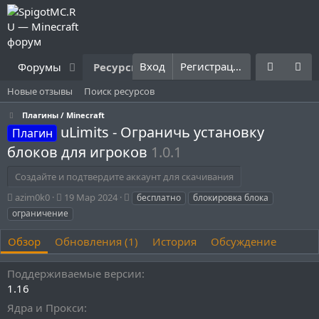
Вход
Регистрация
Форумы
Ресурсы
Что нового?
Правила
Новые отзывы
Поиск ресурсов
Плагины / Minecraft
uLimits - Ограничь установку
Плагин
блоков для игроков
1.0.1
Создайте и подтвердите аккаунт для скачивания
А
Д
Т
azim0k0
19 Мар 2024
бесплатно
блокировка блока
в
а
е
ограничение
т
т
г
о
а
и
Обзор
Обновления (1)
История
Обсуждение
р
с
о
Поддерживаемые версии
з
д
1.16
а
Ядра и Прокси
н