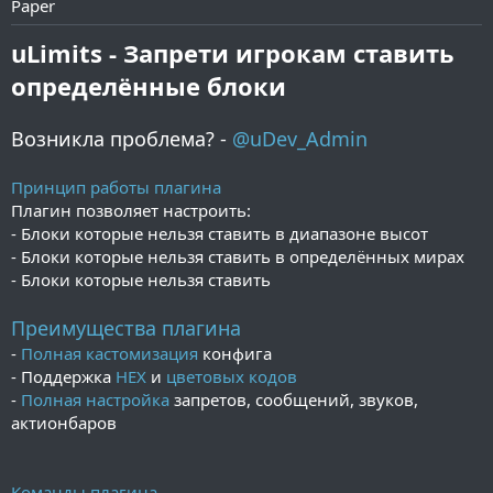
Paper
и
я
uLimits - Запрети игрокам ставить
определённые блоки
Возникла проблема? -
@uDev_Admin
Принцип работы плагина
Плагин позволяет настроить:
- Блоки которые нельзя ставить в диапазоне высот
- Блоки которые нельзя ставить в определённых мирах
- Блоки которые нельзя ставить
Преимущества плагина
-
Полная кастомизация
конфига
- Поддержка
HEX
и
цветовых кодов
-
Полная настройка
запретов, сообщений, звуков,
актионбаров
Команды плагина