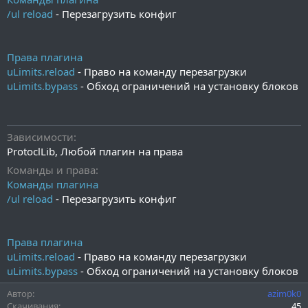
/ul reload
- Перезагрузить конфиг
Права плагина
uLimits.reload
- Право на команду перезагрузки
uLimits.bypass
- Обход ограничений на установку блоков
Зависимости
YAML:
ProtoclLib, Любой плагин на права
# Плагины на заказ# TG @uDev_Admin

Команды и права
# Discord azim0k0

# - Любые вопросы по плагину

Команды плагина
# - Любые ошибки в плагине

/ul reload
- Перезагрузить конфиг
# - Любые доработки/что нужно добавить

# - Идеи для следующих плагинов

Права плагина
# Функции плагина

uLimits.reload
- Право на команду перезагрузки
# - Ограничьте установку блоков игроками

# - Настройка миров, высот, и просто запрещённых бло
uLimits.bypass
- Обход ограничений на установку блоков
Автор
# Преимущества плагина

azim0k0
Скачивания
# - Настройка конфигурации под себя

45