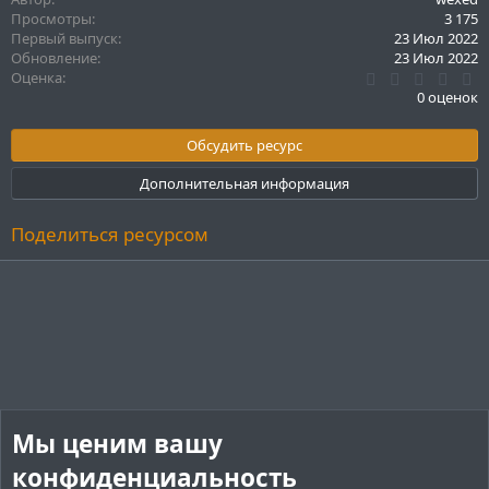
Просмотры
3 175
Первый выпуск
23 Июл 2022
Обновление
23 Июл 2022
0
Оценка
.
0 оценок
0
0
з
Обсудить ресурс
в
ё
Дополнительная информация
з
д
Поделиться ресурсом
Мы ценим вашу
конфиденциальность