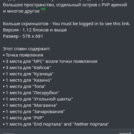
и
большое пространство, отдельный остров с PVP ареной
я
и многое другое
Больше скриншотов -
You must be logged in to see this link.
Версия - 1.12 блоков и выше
Размер - 578 x 681
Этот спавн содержит:
▪ Точка появления
▪ 3 места для "NPC" возле точки появления
▪ 3 места для "Кейсов"
▪ 1 место для "Кузнеца"
▪ 1 место для "Казино"
▪ 1 место для "Топа"
▪ 1 место для "Лесорубки"
▪ 1 место для "Угольной шахты"
▪ 1 место для "Магазина"
▪ 1 место для "Зачарования"
▪ 1 место для "PVP"
▪ 1 место для "End портала" and "Nether портала"
Автор
wexed