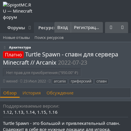
Вход
Регистрация
Форумы
Ресурсы
Что нового?
Правила
Новые отзывы
Поиск ресурсов
Архитектура
Turtle Spawn - спавн для сервера
Платно
Minecraft // Arcanix
2022-07-23
Нет прав для приобретения ("950.00" ₽)
А
Д
Т
wexed
23 Июл 2022
arcanix
гриферский
спавн
в
а
е
т
т
г
Обзор
История
Обсуждение
о
а
и
р
с
Поддерживаемые версии
о
1.12
1.13
1.14
1.15
1.16
з
д
Turtle Spawn - это большой и привлекательный спавн.
а
н
Содержит в себе все нужные локации для игрока,