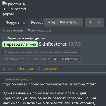
Вход
Регистрация
Форумы
Ресурсы
Что нового?
Правила
Новые отзывы
Поиск ресурсов
Переводы и Конфигурации
SkinRestorer
13.7.9
Перевод плагина
Создайте и подтвердите аккаунт для скачивания
А
Д
Т
WinstonCode
16 Апр 2020
skin
skinsrestorer
в
а
е
т
т
г
Обзор
История
Обсуждение
о
а
и
р
с
Ссылка на ресурс
о
https://www.spigotmc.org/resources/skinsrestorer.2124/
з
д
Один из лучших по моему мнению плагин, для
а
н
нормализации скинов на пиратских серверах. Решил
и
максимально возможно перевести его. Есть строчки,
я