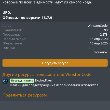
которые по всей видимости идут из самого кода.
UPD:
Обновил до версии 13.7.9
Автор
WinstonCode
Скачивания
90
Просмотры
2 273
Первый выпуск
16 Апр 2020
Обновление
16 Апр 2020
0
Оценка
.
0 оценок
0
0
з
Обсудить ресурс
в
ё
з
Другие ресурсы пользователя WinstonCode
д
ExploitFixer
Перевод плагина
Плагин для предотвращения использования эксплойтов
Поделиться ресурсом