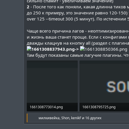
сильно спамит - увеличиваем значение)
2
- После того как поняли, какая длинна тиков 
до 250 к примеру, это значение равно 120-150) т
over 125 --timeout 300 (5 минут). По истечении
Чаще всего причина лагов - неоптимизированн
и жизнь ваша станет проще. Если с конфигами 
дважды клацнув на кнопку all (раздел с плагин
->
Там будут показаны самые лагучие плагины. Чт
1661308773014.png
1661308795725.png
1.4 KB · Просмотры: 778
2.4 KB · Просмотры: 889
Р
милкивейка
,
Shon
,
kenikF
и 16 других
е
а