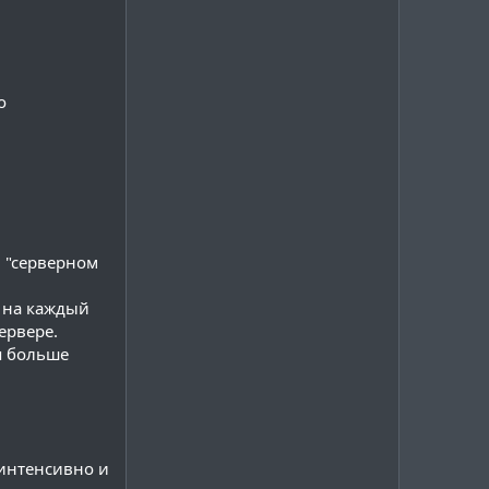
о
в "серверном
х на каждый
ервере.
я больше
 интенсивно и