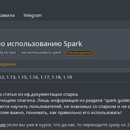
равила
Telegram
по использованию Spark
йд по spar
как использовать spark
Рекомендуемый
ждение
12
1.13
1.15
1.16
1.17
1.18
1.19
 статьи из оф.документации спарка.
ункциях плагина. Лишь информация из раздела "spark guides
тся научить пользователей, не знакомых со спарком и не 
лее важно, понимать, как правильно его использовать!
ние
(если вы уже в курсе, что да как, то переходите сразу ко 2