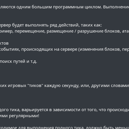
равляются одним большим программным циклом. Выполнени
ервер будет выполнять ряд действий, таких как:
ример, перемещение, размещение / разрушение блоков, ата
ктов
 событиях, происходящих на сервере (изменения блоков, п
оиск путей и т.д.
аких игровых "тиков" каждую секунду, или, другими словами
го тика, варьируется в зависимости от того, что происходи
кими регулярными!
бходимое для выполнения полного тика, должно быть меньш