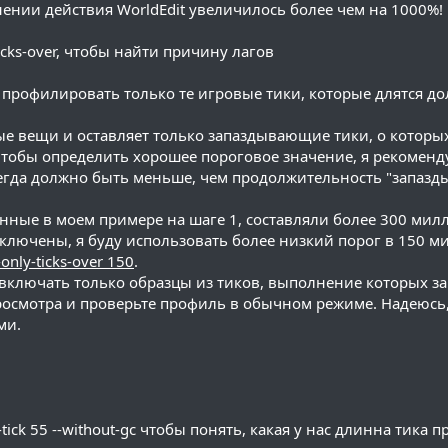
ении действия WorldEdit увеличилось более чем на 1000%!
y-ticks-over, чтобы найти причину лагов
дет профилировать только те игровые тики, которые длятся д
ые вещи и оставляет только запаздывающие тики, о которы
 чтобы определить хорошее пороговое значение, я рекомен
всегда должно быть меньше, чем продолжительность "запаз
ные в моем примере на шаге 1, составляли более 300 милл
ключены, я буду использовать более низкий порог в 150 м
--only-ticks-over 150
.
включать только образцы из тиков, выполнение которых з
просмотра и проверьте профиль в обычном режиме. Надеюсь
ми.
-tick 55 --without-gc чтобы понять, какая у нас длинна тика п