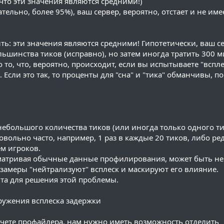
 что эти значения являются средними!)
ательно, более 95%), ваш сервер, вероятно, отстает и не им
ть: эти значения являются средними! Гипотетически, ваш с
льшинства тиков (исправно), но затем иногда тратить 300 
 то, что, вероятно, происходит, если вы испытываете "вспле
Если это так, то проценты для "сна" и "тика" обманчивы, п
небольшого количества тиков (или иногда только одного ти
вольно часто, например, 1 раз в каждые 20 тиков, либо ре
ем игроков.
сматривая обычные данные профилирования, может быть не
 замеры "нейтрализуют" всплеск и маскируют его влияние.
ента для решения этой проблемы.
наружения всплеска задержки
тчете профайлера, нам нужно иметь возможность отделить