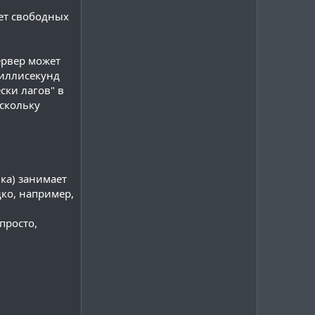
еет свободных
ервер может
миллисекунд
ски лагов" в
оскольку
ка) занимает
дко, например,
просто,