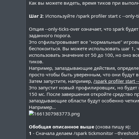
Как вы можете видеть, время тиков при выполн
Шаг 2
: Используйте /spark profiler start с --onl
Опция --only-ticks-over означает, что spark бу
заданного порога.
Это отфильтровывает все "нормальные" игров
беспокоиться. Вы можете использовать шаг 1,
использовать значение от 50 до 100, но оно 
тиков.
Например, запаздывающие действия, определен
просто чтобы быть уверенным, что они будут в
Затем запустите, например,
/spark profiler start 
Это запустит новый профилировщик, но будет 
150 мс. После завершения откройте средство 
запаздывающие области будут особенно четки
Например...
Обобщая описанное выше
(снова пишу я)
:
1
- Сначала делаем /spark tickmonitor --threshold