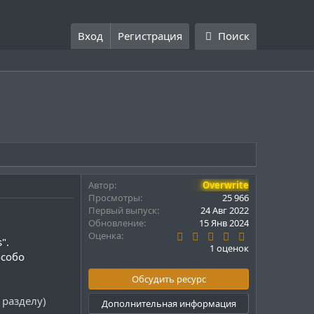
Вход
Регистрация
Поиск
Автор
Overwrite
Просмотры
25 966
Первый выпуск
24 Авг 2022
Обновление
15 Янв 2024
5
Оценка
".
.
1 оценок
0
особо
0
з
Обсудить ресурс
в
ё
 разделу)
Дополнительная информация
з