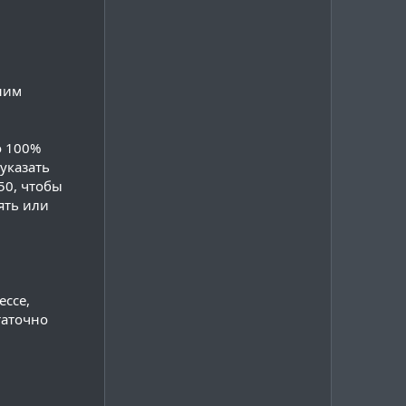
ним
о 100%
 указать
 50, чтобы
ять или
ессе,
таточно