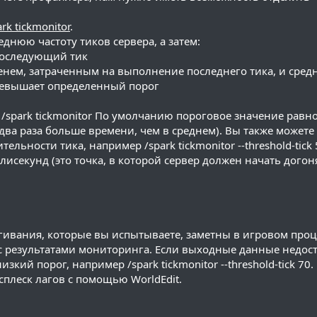
ark tickmonitor
.
еднюю частоту тиков сервера, а затем:
 последующий тик
менем, затраченным на выполнение последнего тика, и сред
превышает определенный порог
 /spark tickmonitor По умолчанию пороговое значение равн
 два раза больше времени, чем в среднем). Вы также можете
льности тика, например /spark tickmonitor --threshold-tick
секунд (это точка, в которой сервер должен начать догон
гивания, которые вы испытываете, заметны в игровом проц
 с результатами мониторинга. Если выходные данные недос
кий порог, например /spark tickmonitor --threshold-tick 70.
сплеск лагов с помощью WorldEdit.