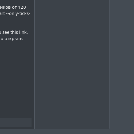
тиков от 120
 --only-ticks-
see this link.
но открыть