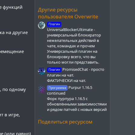
д
е функций
Другие ресурсы
пользователя Overwrite
Плагин
UniversalBlockerUltimate -
ка на другие
универсальный блокиратор
нежелательных действий в
чате, командах и прочем
еремещение
Универсальный плагин на
блокировку всего, что вы
только могли представить.
PromisedChat - просто
Плагин
плагин на чат.
ФАКТИЧЕСКИ на чат.
Purpur 1.16.5
Программа
, по одному
continued
Форк пурпура 1.16.5 с
обновлёнными зависимостями
и рядом патчей с новых версий
т в игре,
Поделиться ресурсом
е (или равно)