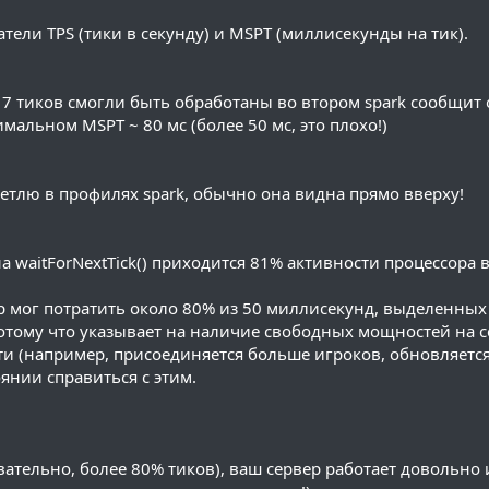
атели TPS (тики в секунду) и MSPT (миллисекунды на тик).
 17 тиков смогли быть обработаны во втором spark сообщит 
альном MSPT ~ 80 мс (более 50 мс, это плохо!)
тлю в профилях spark, обычно она видна прямо вверху!
waitForNextTick() приходится 81% активности процессора 
вер мог потратить около 80% из 50 миллисекунд, выделенны
потому что указывает на наличие свободных мощностей на с
сти (например, присоединяется больше игроков, обновляетс
оянии справиться с этим.
овательно, более 80% тиков), ваш сервер работает довольно