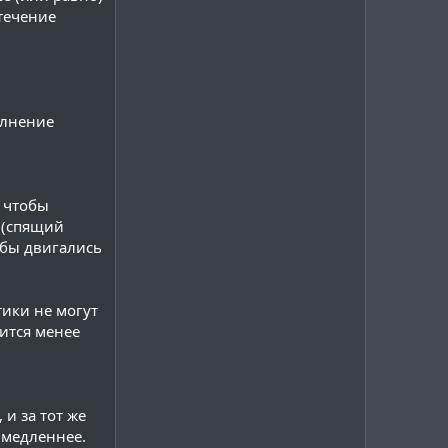
 течение
олнение
, чтобы
и (спящий
обы двигались
тики не могут
вится менее
и за тот же
 медленнее.