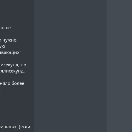
ольше
х нужно
дую
дывающих"
исекунд, но
иллисекунд.
аняло более
,
ри лагах. (если