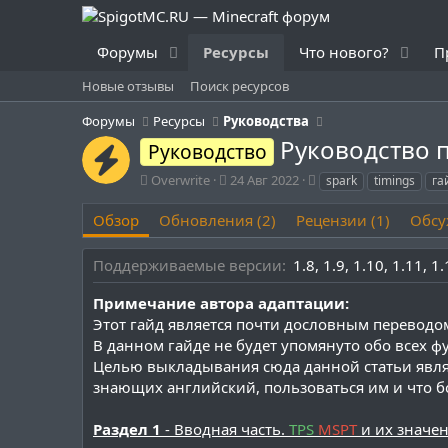
Форумы
Ресурсы
Что нового?
П
Новые отзывы
Поиск ресурсов
Форумы
Ресурсы
Руководства
Руководство 
Руководство
А
Д
Т
Overwrite
24 Авг 2022
spark
timings
га
в
а
е
т
т
г
Обзор
Обновления (2)
Рецензии (1)
Обсу
о
а
и
р
с
Поддерживаемые версии
1.8
1.9
1.10
1.11
1.
о
з
Примечание автора адаптации:
д
Этот гайд является почти дословным переводом
а
н
В данном гайде не будет упомянуто обо всех ф
и
Целью выкладывания сюда данной статьи являе
я
знающих английский, пользоваться им и что бо
Раздел 1
- Вводная часть.
TPS
MSPT
и их значе