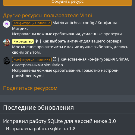
з
Обсудить ресурс
в
ё
з
Другие ресурсы пользователя Vinni
д
Matrix anticheat config / Конфиг на
Конфигурация плагина
Матрикс
Исправлены ложные срабатывания, усиленные проверки.
🥊 | Как выбрать античит для вашего сервера?
Руководство
Мое мнение про античиты и как их лучше выбирать, делюсь
своим опытом.
😈 | Качественная конфигурация GrimAC
Конфигурация плагина
с настроенными simulation
Исправлены ложные срабатывания, грамотно настроен
punishments.yml
Поделиться ресурсом
Последние обновления
Исправил работу SQLite для версий ниже 3.0
- Исправлена работа sqlite на 1.8