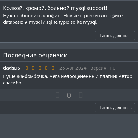
Кривой, хромой, больной mysql support!
Нужно обновить конфиг : Новые строчки в конфиге
database: # mysql / sqlite type: sqlite mysql...
Читать дальше…
Последние рецензии
5
dadsDS
26 Авг 2024
Версия: 1.0
.
Пушечка-бомбочка, мега недооценённый плагин! Автор
0
0
спасибо!
з
в
П
Н
0
ё
з
о
е
д
з
г
Читать дальше…
и
а
т
т
и
и