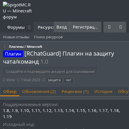
Вход
Регистрация
Форумы
Ресурсы
Что нового?
Правила
Новые отзывы
Поиск ресурсов
Плагины / Minecraft
[RChatGuard] Плагин на защиту
Плагин
чата/команд
1.0
Создайте и подтвердите аккаунт для скачивания
А
Д
Т
Vinni
7 Май 2023
защита
чат
в
а
е
т
т
г
Обзор
Обновления (2)
Рецензии (1)
История
Обсу
о
а
и
р
с
Поддерживаемые версии
о
1.8
1.9
1.10
1.11
1.12
1.13
1.14
1.15
1.16
1.17
1.18
з
д
1.19
а
Исходный код
н