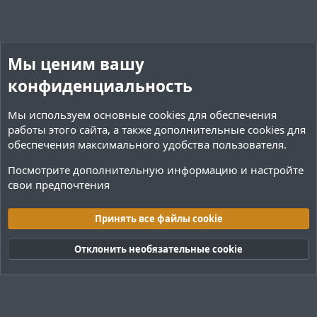
в
в
н
н
ы
ы
й
й
Мы ценим вашу
г
г
конфиденциальность
о
о
л
л
Мы используем основные
cookies
для обеспечения
о
о
работы этого сайта, а также дополнительные cookies для
с
с
обеспечения максимального удобства пользователя.
Посмотрите дополнительную информацию и настройте
свои предпочтения
Плагины / Minecraft
Принять все файлы cookie
Cookies
Тёмная (2020)
Русский (RU)
Отклонить необязательные cookie
Обратная связь
Условия и правила
Политика конфиденциальности
Помощь
R
S
S