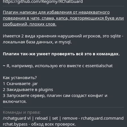
https://github.com/Regomy/RChatGuard
и
я
Плагин написан для избавления от неадекватного
поведения в чате, спама, капса, повторяющихся букв или
сообщений, плохих слов.
Имеется 2 вида хранения нарушений игроков, это sqlite -
локальная база данных, и mysql.
Плагин так-же умеет проверять всё это в командах.
~
Я, например, использую его вместе с essentialschat
Как установить?
1 Скачиваете .jar
2 Закидываете в plugins
3 Запускаете сервер, плагин сам создаст конфиг и
включится.
Команды и права
/rchatguard vl | reload | set | remove - rchatguard.command
rchat.bypass - обход всех проверок.