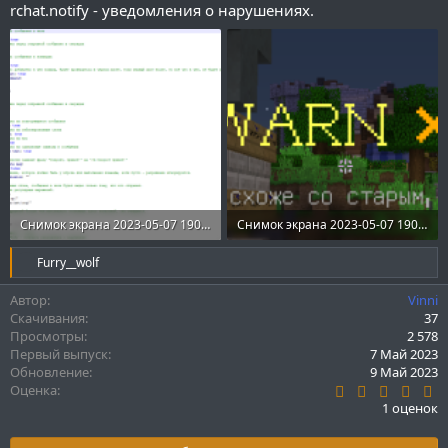
rchat.notify - уведомления о нарушениях.
Снимок экрана 2023-05-07 190740.png
Снимок экрана 2023-05-07 190938.png
50.5 KB · Просмотры: 178
268.7 KB · Просмотры: 176
Р
Furry__wolf
е
а
Автор
Vinni
к
Скачивания
37
ц
Просмотры
2 578
и
Первый выпуск
7 Май 2023
и
Обновление
9 Май 2023
:
5
Оценка
.
1 оценок
0
0