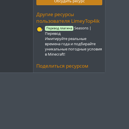
з
Обсудить ресурс
в
ё
з
Другие ресурсы
д
пользователя LimeyTop4ik
Seasons |
Перевод плагина
Перевод
Имитируйте реальные
времена года и подбирайте
уникальные погодные условия
в Minecraft!
Поделиться ресурсом