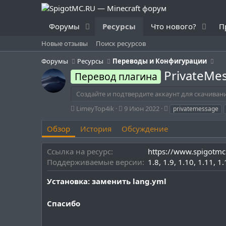
Форумы
Ресурсы
Что нового?
П
Новые отзывы
Поиск ресурсов
Форумы
Ресурсы
Переводы и Конфигурации
PrivateMe
Перевод плагина
Создайте и подтвердите аккаунт для скачиван
А
Д
Т
LimeyTop4ik
9 Июн 2022
privatemessage
в
а
е
т
т
г
Обзор
История
Обсуждение
о
а
и
р
с
Ссылка на ресурс
https://www.spigotmc
о
Поддерживаемые версии
1.8
1.9
1.10
1.11
1.
з
д
Установка: заменить lang.yml
а
н
и
Спасибо
я