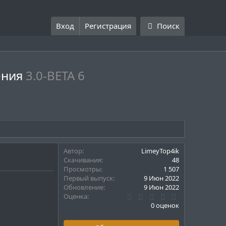
Вход
Регистрация
Поиск
щения
3.0-BETA 6
Автор
LimeyTop4ik
Скачивания
48
Просмотры
1 507
Первый выпуск
9 Июн 2022
Обновление
9 Июн 2022
0
Оценка
.
0 оценок
0
0