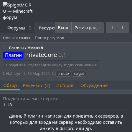
Вход
Регистрация
Форумы
Ресурсы
Что нового?
Правила
Новые отзывы
Поиск ресурсов
Плагины / Minecraft
PrivateCore
0.1
Плагин
Создайте и подтвердите аккаунт для скачивания
А
Д
Т
Hahatyn
10 Мар 2022
private
spigot
в
а
е
т
т
г
Обзор
Рецензии (2)
История
Обсуждение
о
а
и
р
с
Поддерживаемые версии
о
1.18
з
д
Данный плагин написан для приватных серверов, в
а
н
которых для входа на сервер необходимо оставить
и
анкету в discord или др.
я