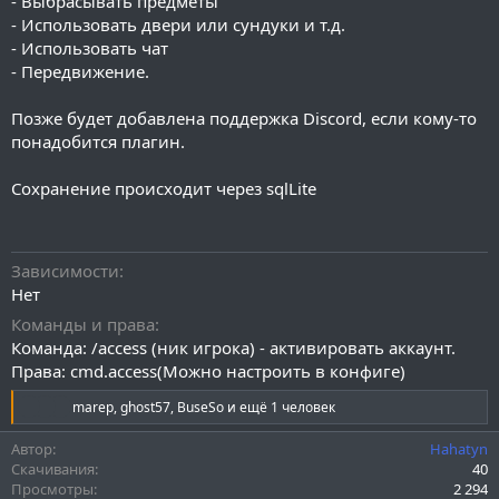
- Выбрасывать предметы
- Использовать двери или сундуки и т.д.
- Использовать чат
- Передвижение.
Позже будет добавлена поддержка Discord, если кому-то
понадобится плагин.
Сохранение происходит через sqlLite
Зависимости
Нет
Команды и права
Команда: /access (ник игрока) - активировать аккаунт.
Права: cmd.access(Можно настроить в конфиге)
Р
marep
,
ghost57
,
BuseSo
и ещё 1 человек
е
а
Автор
Hahatyn
к
Скачивания
40
ц
Просмотры
2 294
и