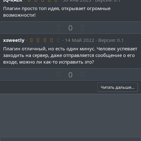
.
Плагин просто топ идея, открывает огромные
0
0
возможности!
з
в
П
Н
0
ё
з
о
е
д
4
xsweetly
з
14 Май 2022
г
Версия: 0.1
.
и
а
Плагин отличный, но есть один минус. Человек успевает
0
0
заходить на сервер, даже отправляется сообщение о его
т
т
з
входе, можно ли как-то исправить это?
и
и
в
ё
в
в
П
Н
0
з
д
н
н
о
е
ы
ы
з
г
Читать дальше…
й
й
и
а
г
г
т
т
о
о
и
и
л
л
в
в
о
о
н
н
с
с
ы
ы