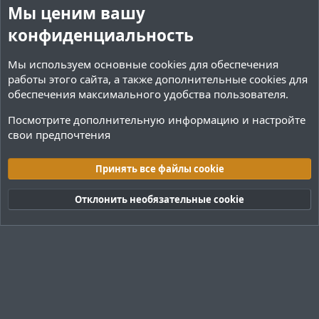
й
й
Мы ценим вашу
г
г
конфиденциальность
о
о
л
л
Мы используем основные
cookies
для обеспечения
о
о
работы этого сайта, а также дополнительные cookies для
с
с
обеспечения максимального удобства пользователя.
Посмотрите дополнительную информацию и настройте
свои предпочтения
Плагины / Minecraft
Принять все файлы cookie
Cookies
Тёмная (2020)
Русский (RU)
Отклонить необязательные cookie
Обратная связь
Условия и правила
Политика конфиденциальности
Помощь
R
S
S