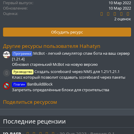
Первый выпуск
10 Мар 2022
и
Обновление
10 Мар 2022
:
4
Оценка
.
2 оценок
5
0
з
Обсудить ресурс
в
ё
з
Другие ресурсы пользователя Hahatyn
д
McBot - легкий симулятор спам бота на ваш сервер
Программа
[1.21.4]
Обновил старенький McBot на новую версию
Создать scoreboard через NMS для 1.21/1.21.1
Руководство
Иконка ресурса
Класс который позволит создавать scoreboard через пакеты
BanBuildBlock
Плагин
Запретить определённые блоки для строительства
Поделиться ресурсом
Последние рецензии
5
IQ-RAER
30 Янв 2023
Версия: 0.1