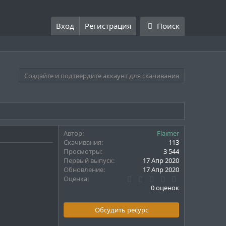
Вход
Регистрация
Поиск
Создайте и подтвердите аккаунт для скачивания
Автор
Flaimer
Скачивания
113
Просмотры
3 544
Первый выпуск
17 Апр 2020
Обновление
17 Апр 2020
0
Оценка
.
0 оценок
0
0
з
Обсудить ресурс
в
ё