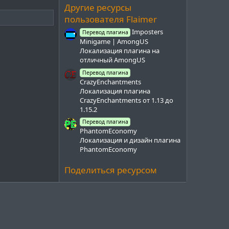
з
Другие ресурсы
д
пользователя Flaimer
Imposters
Перевод плагина
Minigame | AmongUS
Локализация плагина на
отличный AmongUS
Перевод плагина
CrazyEnchantments
Локализация плагина
CrazyEnchantments от 1.13 до
1.15.2
Перевод плагина
PhantomEconomy
Локализация и дизайн плагина
PhantomEconomy
Поделиться ресурсом