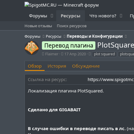
Форумы
Ресурсы
Что нового?
П
Новые отзывы
Поиск ресурсов
Форумы
Ресурсы
Переводы и Конфигурации
PlotSquar
Перевод плагина
А
Д
Т
Flaimer
17 Апр 2020
plot squared
plotsqu
в
а
е
т
т
г
Обзор
История
Обсуждение
о
а
и
р
с
Ссылка на ресурс
https://www.spigotmc
о
з
Локализация плагина PlotSquared.
д
а
н
и
Сделано для
GIGABAIT
я
В случае ошибки в переводе писать в лс.
(на