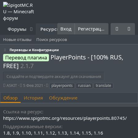
Вход
Регистрация
Форумы
Ресурсы
Что нового?
Правила
Новые отзывы
Поиск ресурсов
Переводы и Конфигурации
PlayerPoints - [100% RUS,
Перевод плагина
FREE]
2.1.7
Создайте и подтвердите аккаунт для скачивания
А
Д
Т
ASKIT
5 Фев 2021
playerpoints
russian
translate
в
а
е
т
т
г
Обзор
История
Обсуждение
о
а
и
р
с
Ссылка на ресурс
о
https://www.spigotmc.org/resources/playerpoints.80745/
з
д
Поддерживаемые версии
а
1.8
1.9
1.10
1.11
1.12
1.13
1.14
1.15
1.16
н