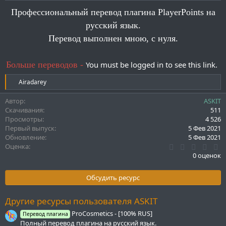
и
Профессиональный перевод плагина PlayerPoints на
я
русский язык.
Перевод выполнен мною, с нуля.
Больше переводов -
You must be logged in to see this link.
Р
Airadarey
е
а
Автор
ASKIT
к
Скачивания
511
ц
Просмотры
4 526
и
Первый выпуск
5 Фев 2021
и
Обновление
5 Фев 2021
:
0
Оценка
.
0 оценок
0
0
з
Обсудить ресурс
в
ё
з
Другие ресурсы пользователя ASKIT
д
ProCosmetics - [100% RUS]
Перевод плагина
Полный перевод плагина на русский язык.