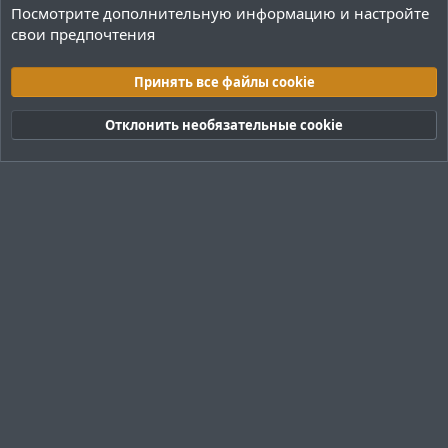
Посмотрите дополнительную информацию и настройте
свои предпочтения
Переводы и Конфигурации
Принять все файлы cookie
Cookies
Тёмная (2020)
Русский (RU)
Отклонить необязательные cookie
Обратная связь
Условия и правила
Политика конфиденциальности
Помощь
R
S
S