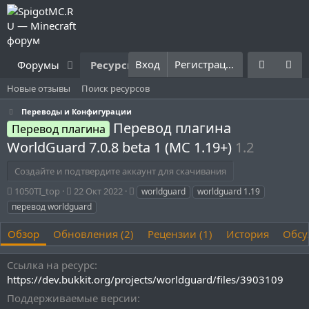
Вход
Регистрация
Форумы
Ресурсы
Что нового?
Правила
Новые отзывы
Поиск ресурсов
Переводы и Конфигурации
Перевод плагина
Перевод плагина
WorldGuard 7.0.8 beta 1 (MC 1.19+)
1.2
Создайте и подтвердите аккаунт для скачивания
А
Д
Т
1050TI_top
22 Окт 2022
worldguard
worldguard 1.19
в
а
е
перевод worldguard
т
т
г
о
а
и
Обзор
Обновления (2)
Рецензии (1)
История
Обсу
р
с
о
Ссылка на ресурс
з
д
https://dev.bukkit.org/projects/worldguard/files/3903109
а
Поддерживаемые версии
н