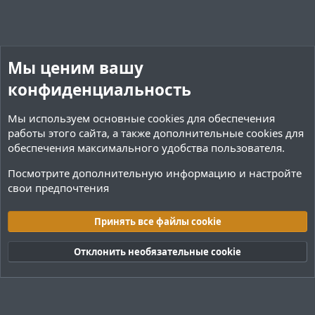
в
в
н
н
ы
ы
й
й
Мы ценим вашу
г
г
конфиденциальность
о
о
л
л
Мы используем основные
cookies
для обеспечения
о
о
работы этого сайта, а также дополнительные cookies для
с
с
обеспечения максимального удобства пользователя.
Посмотрите дополнительную информацию и настройте
свои предпочтения
Переводы и Конфигурации
Принять все файлы cookie
Cookies
Тёмная (2020)
Русский (RU)
Отклонить необязательные cookie
Обратная связь
Условия и правила
Политика конфиденциальности
Помощь
R
S
S