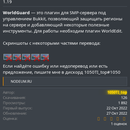
1.19
и
я
WorldGuard
— это плагин для SMP-сервера под
управлением Bukkit, позволяющий защищать регионы
на сервере и добавляющий некоторые полезные
инструменты. Для работы необходим плагин WorldEdit.
Скриншоты с некоторыми частями перевода:
Если найдёте ошибку или недоперевод или есть
предложение, пишите мне в дискорд 1050TI_top#1050
Р
NODEUM.RU
е
а
Автор
1050TI_top
к
Скачивания
126
ц
Просмотры
1 892
и
Первый выпуск
22 Окт 2022
и
Обновление
27 Окт 2022
:
5
Оценка
.
1 оценок
0