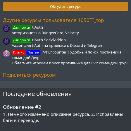
0
з
Обсудить ресурс
в
ё
з
Другие ресурсы пользователя 1050TI_top
д
tiAuth
Для прокси
Авторизация на BungeeCord, Velocity
tiAuth-SocialAddon
Для прокси
Аддон для tiAuth на привязки к Discord и Telegram
PvPEncounter | Удобный поиск противника
Платно
Плагин
командой /pvp
Облегчите игрокам поиск противника для PvP командой /pvp!
Поделиться ресурсом
Последние обновления
Обновление #2
1. Немного изменено описание ресурса. 2. Исправлены
баги в переводе.