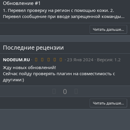
Обновление #1
1. Перевел проверку на регион с помощью кожи. 2.
Перевел сообщение при вводе запрещенной команды...
Читать дальше…
Последние рецензии
5
NODEUM.RU
23 Янв 2024
Версия: 1.2
.
Жду новых обновлений!
0
0
Cейчас пойду проверять плагин на совместимость с
з
другими:)
в
ё
П
Н
0
з
д
о
е
з
г
Читать дальше…
и
а
т
т
и
и