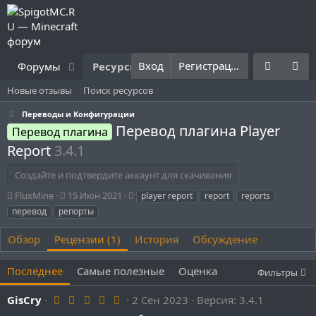
Вход
Регистрация
Форумы
Ресурсы
Что нового?
Правила
Новые отзывы
Поиск ресурсов
Переводы и Конфигурации
Перевод плагина Player
Перевод плагина
Report
3.4.1
Создайте и подтвердите аккаунт для скачивания
А
Д
Т
FluxMine
15 Июн 2021
player report
report
reports
в
а
е
перевод
репорты
т
т
г
о
а
и
Обзор
Рецензии (1)
История
Обсуждение
р
с
о
Последнее
Самые полезные
Оценка
з
Фильтры
д
а
5
GisCry
2 Сен 2023
Версия: 3.4.1
н
.