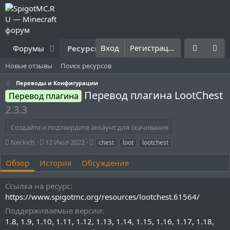
Вход
Регистрация
Форумы
Ресурсы
Что нового?
Правила
Новые отзывы
Поиск ресурсов
Переводы и Конфигурации
Перевод плагина LootChest
Перевод плагина
2.3.3
Создайте и подтвердите аккаунт для скачивания
А
Д
Т
Neckich
12 Июл 2022
chest
loot
lootchest
в
а
е
т
т
г
Обзор
История
Обсуждение
о
а
и
р
с
Ссылка на ресурс
о
https://www.spigotmc.org/resources/lootchest.61564/
з
д
Поддерживаемые версии
а
1.8
1.9
1.10
1.11
1.12
1.13
1.14
1.15
1.16
1.17
1.18
н