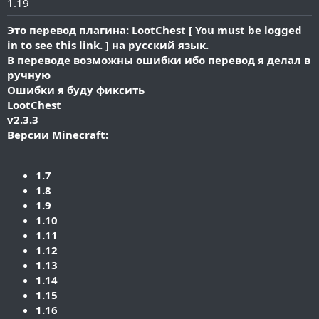
1.19
и
я
Это перевод плагина: LootChest [
You must be logged
in to see this link.
] на русский язык.
В переводе возможны ошибки ибо перевод я делал в
ручную
Ошибки я буду фиксить
LootChest
v2.3.3
Версии Minecraft:
1.7
1.8
1.9
1.10
1.11
1.12
1.13
1.14
1.15
1.16