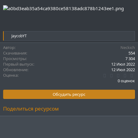
Р
JaycobYT
е
а
Автор
Neckich
к
Скачивания
554
ц
Просмотры
7 304
и
Первый выпуск
12 Июл 2022
и
Обновление
12 Июл 2022
:
0
Оценка
.
0 оценок
0
0
з
Обсудить ресурс
в
ё
з
Поделиться ресурсом
д