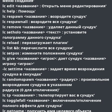
меню создания'
lc edit <название> : Открыть меню редактирования'
lc help : Помощь'
lc respawn <название> : возродите сундук'
lc respawnall : возродите все сундуки'
lc remove <название> : удаляет данный сундук'
lc setholo <название> <текст> : установите
голограмму данного сундука'
lc reload : перезагружает плагин'
lc list &b: перечислите все сундуки'
lc setpos : измените положение сундука'
lc give <название> <игрок>: дает сундук <название>
игроку <игрок>'
-lc settime <название> : задает время возрождения
сундука в секундах'
lc randomspawn <название> <радиус> : произвольное
возрождение сундука в указанном
радиусе (0 для отключения)'
lc tp <название> : телепортирует вас в сундук'
lc togglefall <название> : включение/отключение
полного эффекта для сундука'
lc getname : получить имя целевого объекта