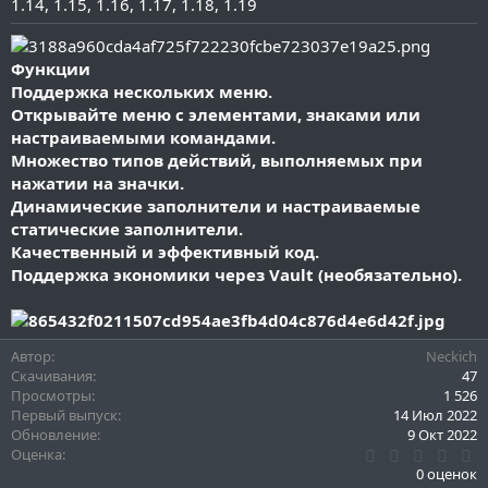
1.14
1.15
1.16
1.17
1.18
1.19
и
я
Функции
Поддержка нескольких меню.
Открывайте меню с элементами, знаками или
настраиваемыми командами.
Множество типов действий, выполняемых при
нажатии на значки.
Динамические заполнители и настраиваемые
статические заполнители.
Качественный и эффективный код.
Поддержка экономики через Vault (необязательно).
Автор
Neckich
Скачивания
47
Просмотры
1 526
Первый выпуск
14 Июл 2022
Обновление
9 Окт 2022
0
Оценка
.
0 оценок
0