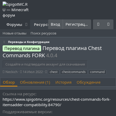
Вход
Регистрация
Форумы
Ресурсы
Что нового?
Правила
Новые отзывы
Поиск ресурсов
Переводы и Конфигурации
Перевод плагина Chest
Перевод плагина
Commands FORK
4.0.4
Создайте и подтвердите аккаунт для скачивания
А
Д
Т
Neckich
14 Июл 2022
chest
chestcommands
command
в
а
е
т
т
г
Обзор
Обновления (1)
История
Обсуждение
о
а
и
р
с
Ссылка на ресурс
о
https://www.spigotmc.org/resources/chest-commands-fork-
з
д
itemsadder-compatibility.84790/
а
Поддерживаемые версии
н