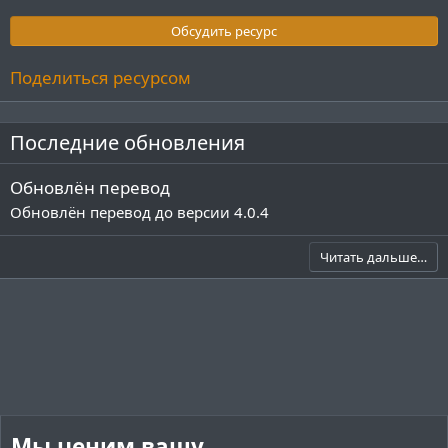
0
з
Обсудить ресурс
в
ё
з
Поделиться ресурсом
д
Последние обновления
Обновлён перевод
Обновлён перевод до версии 4.0.4
Читать дальше…
Мы ценим вашу