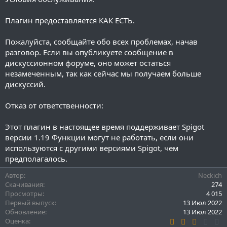
Плагин предоставляется КАК ЕСТЬ.
Пожалуйста, сообщайте обо всех проблемах, начав
разговор. Если вы опубликуете сообщение в
дискуссионном форуме, оно может остаться
незамеченным, так как сейчас мы получаем больше
дискуссий.
Отказ от ответственности:
Этот плагин в настоящее время поддерживает Spigot
версии 1.19 Функции могут не работать, если они
используются с другими версиями Spigot, чем
предполагалось.
Автор
Neckich
Скачивания
274
Просмотры
4 015
Первый выпуск
13 Июл 2022
Обновление
13 Июл 2022
3
Оценка