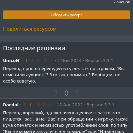
.
2 оценок
0
0
з
Обсудить ресурс
в
ё
з
Поделиться ресурсом
д
Последние рецензии
2
UnicoN
2 Янв 2024
Версия: 3.3.1
.
Перевод просто переведен в гугле, т. е. по строкам. "Вы
0
0
отменили аукцион"? Это как понимать? Вообщем, не
з
особо советую.
в
ё
П
Н
0
з
д
о
е
4
Daedal
12 Авг 2022
з
г
Версия: 3.3.1
.
и
а
Перевод хороший, однако очень цепляет глаз то, что
0
0
пишется "вас", а не "Вас" при обращении к игроку, также
т
т
з
куча опечаток и неказистых употреблений слов, по типу
и
и
в
ё
"Вы не можете запустить эту команду" или "Инвентарь