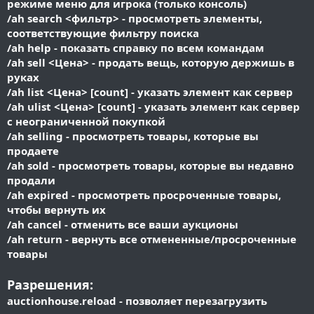
режиме меню для игрока (только консоль)
/ah search <фильтр> - просмотреть элементы,
соответствующие фильтру поиска
/ah help - показать справку по всем командам
/ah sell <Цена> - продать вещь, которую держишь в
руках
/ah list <Цена> [count] - указать элемент как сервер
/ah ulist <Цена> [count] - указать элемент как сервер
с неограниченной покупкой
/ah selling - просмотреть товары, которые вы
продаете
/ah sold - просмотреть товары, которые вы недавно
продали
/ah expired - просмотреть просроченные товары,
чтобы вернуть их
/ah cancel - отменить все ваши аукционы
/ah return - вернуть все отмененные/просроченные
товары
Разрешения:
auctionhouse.reload - позволяет перезагрузить