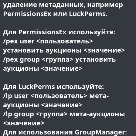
удаление метаданных, например
PermissionsEx или LuckPerms.
Для PermissionsEx используйте:
/pex user <пользователь>
установить аукционы <значение>
/pex group <группа> установить
аукционы <значение>
Для LuckPerms используйте:
/lp user <пользователь> мета-
аукционы <значение>
/lp group <группа> мета-аукционы
<значение>
Для использования GroupManager: