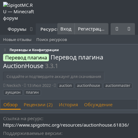
Вход
Регистрация
Форумы
Ресурсы
Что нового?
Правила
Новые отзывы
Поиск ресурсов
Переводы и Конфигурации
Перевод плагина
Перевод плагина
AuctionHouse
3.3.1
Создайте и подтвердите аккаунт для скачивания
А
Д
Т
Neckich
13 Июл 2022
auction
auctionhouse
auctionmaster
в
а
е
аукцион
плагин
т
т
г
о
а
и
Обзор
Рецензии (2)
История
Обсуждение
р
с
о
Ссылка на ресурс
з
д
https://www.spigotmc.org/resources/auctionhouse.61836/
а
Поддерживаемые версии
н