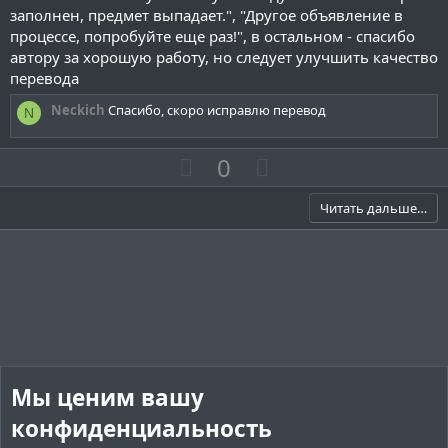
в
в
з
заполнен, предмет выпадает.", "Другое объявление в
д
н
н
процессе, попробуйте еще раз!", в остальном - спасибо
ы
ы
автору за хорошую работу, но следует улучшить качество
й
й
перевода
г
г
Neckich
Спасибо, скоро исправлю перевод
N
о
о
л
л
П
Н
0
о
о
о
е
с
с
з
г
Читать дальше…
и
а
т
т
и
и
в
в
н
н
ы
ы
й
й
Мы ценим вашу
г
г
конфиденциальность
о
о