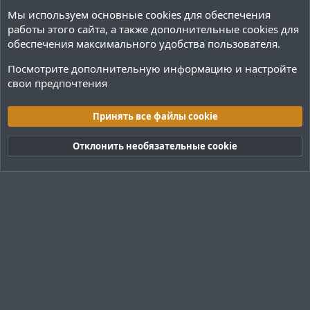
л
л
Мы используем основные
cookies
для обеспечения
о
о
работы этого сайта, а также дополнительные cookies для
с
с
обеспечения максимального удобства пользователя.
Посмотрите дополнительную информацию и настройте
свои предпочтения
Переводы и Конфигурации
Принять все файлы cookie
Cookies
Тёмная (2020)
Русский (RU)
Отклонить необязательные cookie
Обратная связь
Условия и правила
Политика конфиденциальности
Помощь
R
S
S