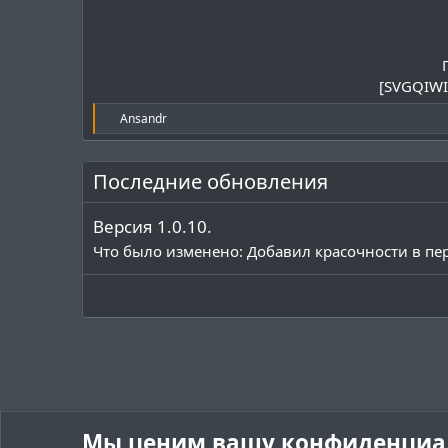
[SVGQIWI
Р
Ansandr
е
а
к
Последние обновления
ц
и
и
Версия 1.0.10.
:
Что было изменено: Добавил красочности в пер
Мы ценим вашу конфиденциа