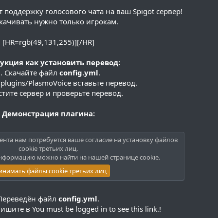
поддержку голосового чата на ваш Spigot сервер!
качивать нужно только игрокам.
[HR=rgb(49,131,255)][/HR]
укция как установить перевод:
1. Скачайте файл
config.yml
.
/plugins/PlasmoVoice вставьте перевод.
стите сервер и проверьте перевод.
Демонстрация плагина:
ента нам потребуется ваше согласие на установку файлов
cookie третьих лиц.
нформацию можно найти на нашей
странице cookie
.
инимать файлы cookie третьих лиц
Переведён файл
config.yml
.
Пишите в
You must be logged in to see this link.
!