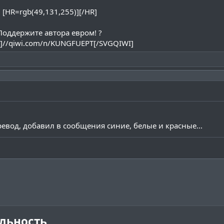
[HR=rgb(49,131,255)][/HR]
Поддержите автора евром! ?
]//qiwi.com/n/KUNGFUEPT[/SVGQIWI]​
евод, добавил в сообщения синие, белые и красные...
льность