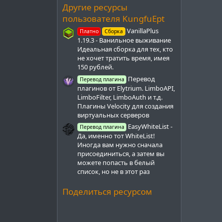
з
Другие ресурсы
д
пользователя KungfuEpt
VanillaPlus
Платно
Сборка
1.19.3 - Ванильное выживание
Идеальная сборка для тех, кто
не хочет тратить время, имея
150 рублей.
Перевод
Перевод плагина
плагинов от Elytrium. LimboAPI,
LimboFilter, LimboAuth и т.д.
Плагины Velocity для создания
виртуальных серверов
EasyWhiteList -
Перевод плагина
Да, именно тот WhiteList!
Иногда вам нужно сначала
присоединиться, а затем вы
можете попасть в белый
список, но не в этот раз
Поделиться ресурсом