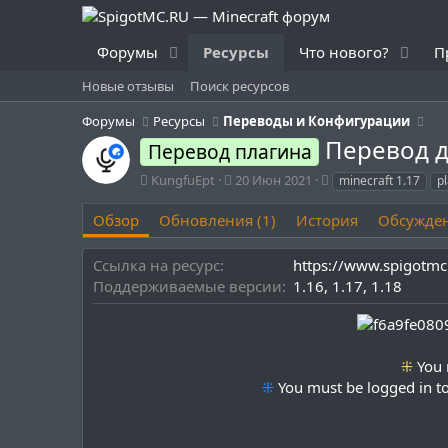
Форумы
Ресурсы
Что нового?
П
Новые отзывы
Поиск ресурсов
Форумы
Ресурсы
Переводы и Конфигурации
Перевод д
Перевод плагина
А
Д
Т
KungfuEpt
20 Июн 2021
minecraft 1.17
p
в
а
е
т
т
г
Обзор
Обновления (1)
История
Обсужде
о
а
и
р
с
Ссылка на ресурс
https://www.spigotmc
о
Поддерживаемые версии
1.16
1.17
1.18
з
д
а
н
и
⁜
You 
я
⁜
You must be logged in to 