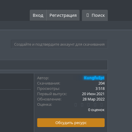
Вход
Регистрация
Поиск
Создайте и подтвердите аккаунт для скачивания
Автор
KungfuEpt
Скачивания
204
Просмотры
3 518
Первый выпуск
20 Июн 2021
Обновление
28 Мар 2022
0
Оценка
.
0 оценок
0
0
з
Обсудить ресурс
в
ё