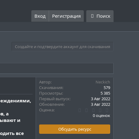
Вход
Регистрация
Поиск
Создайте и подтвердите аккаунт для скачивания
Автор
Neckich
Скачивания
579
Просмотры
5 385
Первый выпуск
3 Авг 2022
реждениями,
Обновление
3 Авг 2022
0
Оценка
в, а
.
0 оценок
0
тывают и
0
з
Обсудить ресурс
в
одить все
ё