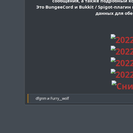
сообщения, а также подробный к
Это BungeeCord и Bukkit / Spigot-плаги
данных для обе
Р
dfgnm
и
Furry__wolf
е
а
к
ц
и
и
: