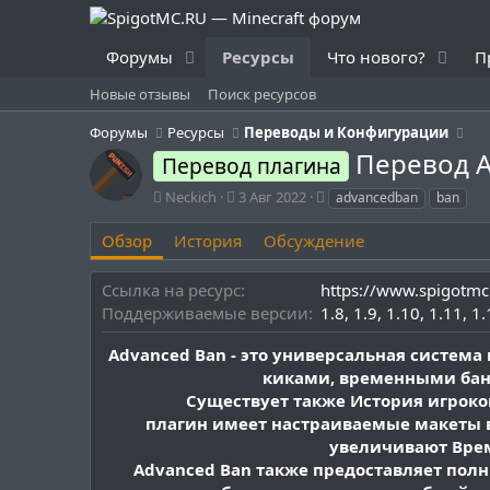
Форумы
Ресурсы
Что нового?
П
Новые отзывы
Поиск ресурсов
Форумы
Ресурсы
Переводы и Конфигурации
Перевод 
Перевод плагина
А
Д
Т
Neckich
3 Авг 2022
advancedban
ban
в
а
е
т
т
г
Обзор
История
Обсуждение
о
а
и
р
с
Ссылка на ресурс
https://www.spigotmc
о
Поддерживаемые версии
1.8
1.9
1.10
1.11
1.
з
д
Advanced Ban - это универсальная систе
а
н
киками, временными бана
и
Существует также История игроков
я
плагин имеет настраиваемые макеты 
увеличивают Вре
Advanced Ban также предоставляет пол