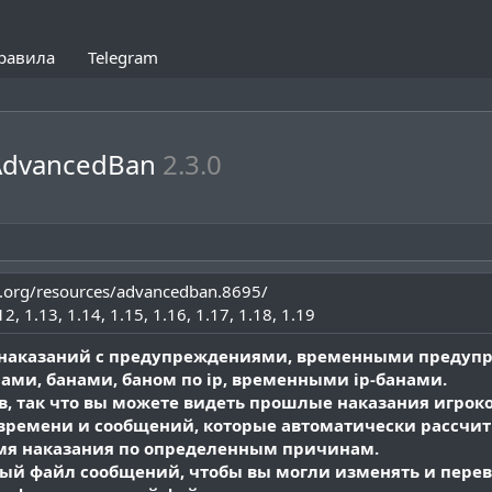
равила
Telegram
AdvancedBan
2.3.0
.org/resources/advancedban.8695/
12
1.13
1.14
1.15
1.16
1.17
1.18
1.19
ма наказаний с предупреждениями, временными предуп
ми, банами, баном по ip, временными ip-банами.
, так что вы можете видеть прошлые наказания игроко
времени и сообщений, которые автоматически рассчи
мя наказания по определенным причинам.
ный файл сообщений, чтобы вы могли изменять и перев