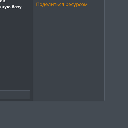
ек.
з
Поделиться ресурсом
нную базу
д