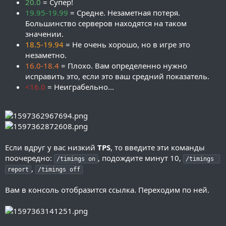
20.0
= Супер!
19.95-19.99
= Средне. Незаметная потеря.
Большинство серверов находятся на таком
значении.
18.5-19.94
= Не очень хорошо, но в игре это
незаметно.
16.0-18.4
= Плохо. Вам определенно нужно
исправить это, если это ваш средний показатель.
<16.0
= Неиграбельно...
Если вдруг у вас низкий
TPS
, то введите эти команды
поочередно:
, подождите минут 10,
/timings on
/timings 
,
report
/timings off
Вам в консоль отобразится ссылка. Переходим по ней.