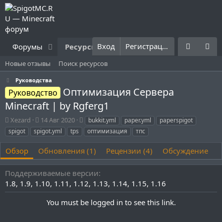
Вход
Регистрация
Форумы
Ресурсы
Что нового?
Правила
Новые отзывы
Поиск ресурсов
Руководства
Оптимизация Сервера
Руководство
Minecraft | by Rgferg1
А
Д
Т
Xezard
14 Авг 2020
bukkit.yml
paper.yml
paperspigot
в
а
е
spigot
spigot.yml
tps
оптимизация
тпс
т
т
г
о
а
и
Обзор
Обновления (1)
Рецензии (4)
Обсуждение
р
с
о
Поддерживаемые версии
з
д
1.8
1.9
1.10
1.11
1.12
1.13
1.14
1.15
1.16
а
н
You must be logged in to see this link.
и
я