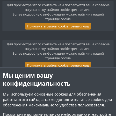
Для просмотра этого контента нам потребуется ваше согласие
на установку файлов cookie третьих лиц.
Более подробную информацию можно найти на нашей
странице cookie
.
Принимать файлы cookie третьих лиц
Для просмотра этого контента нам потребуется ваше согласие
на установку файлов cookie третьих лиц.
Более подробную информацию можно найти на нашей
странице cookie
.
Принимать файлы cookie третьих лиц
Мы ценим вашу
конфиденциальность
Для просмотра этого контента нам потребуется ваше согласие
на установку файлов cookie третьих лиц.
Более подробную информацию можно найти на нашей
Мы используем основные
cookies
для обеспечения
странице cookie
.
работы этого сайта, а также дополнительные cookies для
Принимать файлы cookie третьих лиц
обеспечения максимального удобства пользователя.
Посмотрите дополнительную информацию и настройте