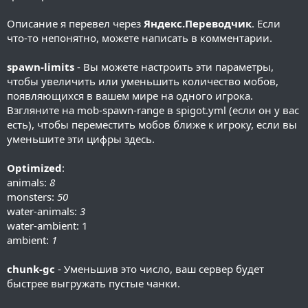
Описание я перевел через
Яндекс.Переводчик
. Если
что-то непонятно, можете написать в комментарии.
spawn-limits
- Вы можете настроить эти параметры,
чтобы увеличить или уменьшить количество мобов,
появляющихся в вашем мире на одного игрока.
Взгляните на mob-spawn-range в spigot.yml (если он у вас
есть), чтобы переместить мобов ближе к игроку, если вы
уменьшите эти цифры здесь.
Optimized
:
animals:
8
monsters:
50
water-animals:
3
water-ambient: 1
ambient:
1
chunk-gc
- Уменьшив это число, ваш сервер будет
быстрее выгружать пустые чанки.