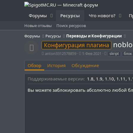
Форумы
Ресурсы
Что нового?
П
Новые отзывы
Поиск ресурсов
Форумы
Ресурсы
Переводы и Конфигурации
noblo
Конфигурация плагина
Иконка ресурса
А
Д
Т
anton3312578859
5 Фев 2021
skript
блок
в
а
е
т
т
г
Обзор
История
Обсуждение
о
а
и
р
с
Поддерживаемые версии
1.8
1.9
1.10
1.11
1.
о
з
Вы можете заблокировать абсолютно любой блок
д
а
н
и
я