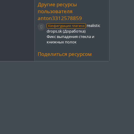
з
Другие ресурсы
д
пользователя
anton3312578859
realistic
Конфигурация плагина
Иконка ресурса
drops.sk (Доработка)
Фикс выпадения стекла и
книжных полок
Поделиться ресурсом