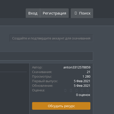
Вход
Регистрация
Поиск
Создайте и подтвердите аккаунт для скачивания
Автор
anton3312578859
Скачивания
21
Просмотры
1 280
Первый выпуск
5 Фев 2021
Обновление
5 Фев 2021
0
Оценка
.
0 оценок
0
0
з
Обсудить ресурс
в
ё